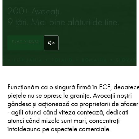
LAWYERS IN CENTRAL EASTERN EUROPE.
200+ Avocați.
9 țări. Mai bine alături de tine.
PLAY VIDEO
ND • ROMANIA • SLOVAKIA • BULGARIA • CZECH 