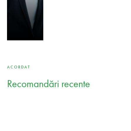
Aet Bergmann
Partner
Karlis Svikis