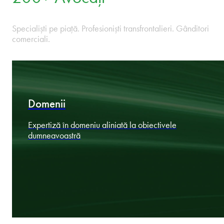
13 birouri
Condusă la nivel local, coordonată la nivel regional,
poziționată strategic în ECE.
200+ Avocați
Specialiști pe piață. Profesioniști transfrontalieri. Gânditori
comerciali.