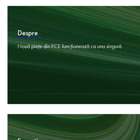
Domenii
Expertiză în domeniu aliniată la obiectivele
dumneavoastră
Despre
Nouă piețe din ECE funcționează ca una singură