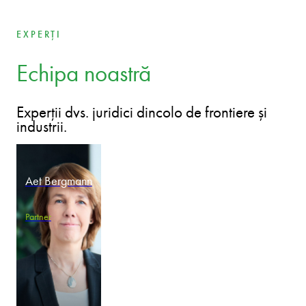
Estonia
Letonia
Lituania
Polonia
Romania
Slovacia
Ungaria
EXPERȚI
Echipa noastră
Experții dvs. juridici dincolo de frontiere și
industrii.