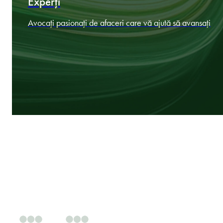
Experți
Avocați pasionați de afaceri care vă ajută să avansați