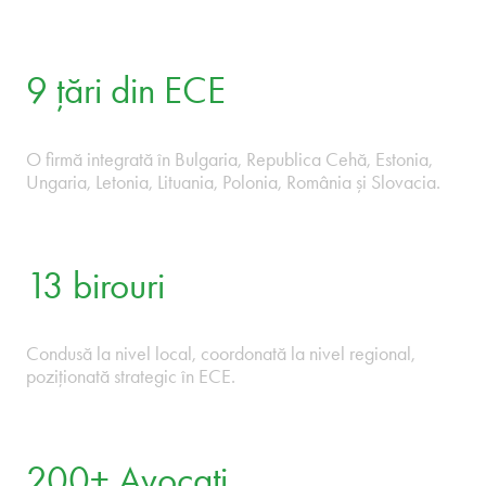
Funcționăm ca o singură firmă în ECE, deoarec
piețele nu se opresc la granițe. Avocații noștri
gândesc și acționează ca proprietarii de afacer
- agili atunci când viteza contează, dedicați
atunci când mizele sunt mari, concentrați
întotdeauna pe aspectele comerciale.
9 țări din ECE
O firmă integrată în Bulgaria, Republica Cehă, Estonia,
Ungaria, Letonia, Lituania, Polonia, România și Slovacia.