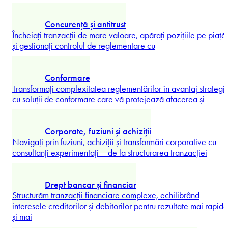
care aliniază ambițiile comerciale, conformitatea cu
reglementările
...
Explorați mai mult
Peter Maysenhölder
Apărare
Acționați cu încredere la intersecția dintre tehnologia avansat
securitatea națională și achizițiile publice cu consultanți
Partner
...
Explorați mai mult
Aprovizionare, contracte comerciale și comerț
Consolidarea achizițiilor și a operațiunilor comerciale cu
ajutorul cadrelor juridice elaborate de un partener de
...
Explorați mai mult
Concurență și antitrust
Încheiați tranzacții de mare valoare, apărați pozițiile pe piață
și gestionați controlul de reglementare cu
...
Explorați mai mult
Conformare
Transformați complexitatea reglementărilor în avantaj strategi
cu soluții de conformare care vă protejează afacerea și