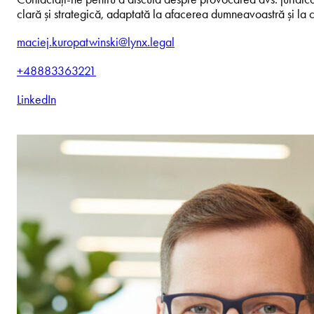
clară și strategică, adaptată la afacerea dumneavoastră și la c
maciej.kuropatwinski@lynx.legal
+48883363221
LinkedIn