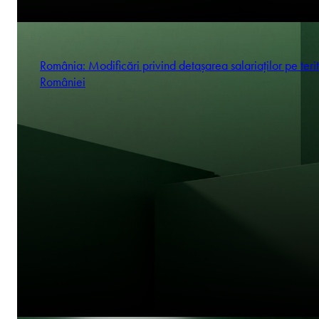
România: Modificări privind detașarea salariaților pe terit
României