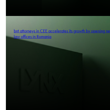
bnt attorneys in CEE accelerates its growth by opening n
law offices in Romania