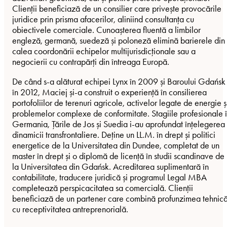
Clienții beneficiază de un consilier care privește provocările
juridice prin prisma afacerilor, aliniind consultanța cu
obiectivele comerciale. Cunoașterea fluentă a limbilor
engleză, germană, suedeză și poloneză elimină barierele din
calea coordonării echipelor multijurisdicționale sau a
negocierii cu contrapărți din întreaga Europă.
De când s-a alăturat echipei Lynx în 2009 și Baroului Gdańsk
în 2012, Maciej și-a construit o experiență în consilierea
portofoliilor de terenuri agricole, activelor legate de energie ș
problemelor complexe de conformitate. Stagiile profesionale 
Germania, Țările de Jos și Suedia i-au aprofundat înțelegerea
dinamicii transfrontaliere. Deține un LL.M. în drept și politici
energetice de la Universitatea din Dundee, completat de un
master în drept și o diplomă de licență în studii scandinave de
la Universitatea din Gdańsk. Acreditarea suplimentară în
contabilitate, traducere juridică și programul Legal MBA
completează perspicacitatea sa comercială. Clienții
beneficiază de un partener care combină profunzimea tehnic
cu receptivitatea antreprenorială.