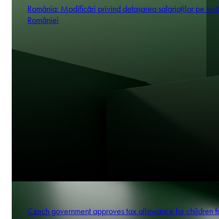
România: Modificări privind detașarea salariaților pe terit
României
Czech government approves tax allowance for children f