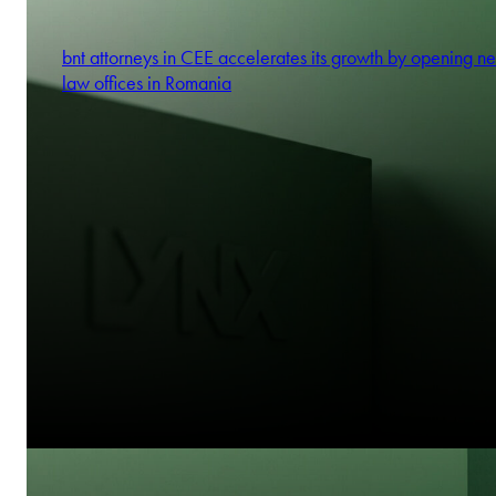
bnt attorneys in CEE accelerates its growth by opening n
law offices in Romania