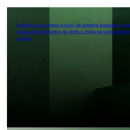
Romania: Executarea scrisorii de garanție bancară în caz
neexecutării obligației de plată a chiriei pe perioada stăr
urgență