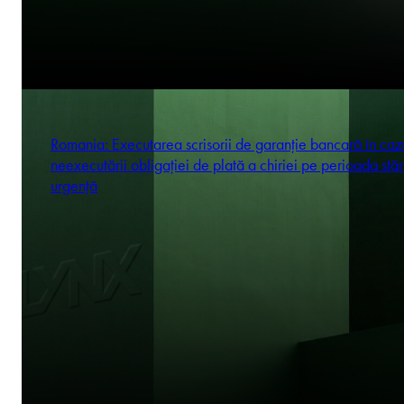
Romania: Executarea scrisorii de garanție bancară în caz
neexecutării obligației de plată a chiriei pe perioada stăr
urgență