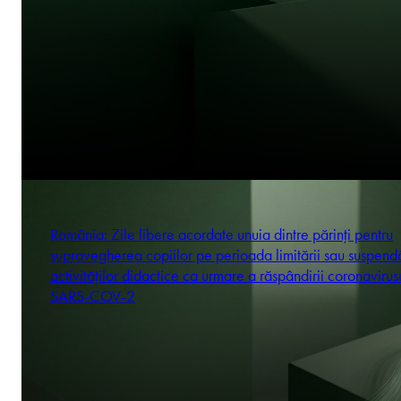
România: Zile libere acordate unuia dintre părinți pentru
supravegherea copiilor pe perioada limitării sau suspendă
activităților didactice ca urmare a răspândirii coronavirus
SARS-COV-2