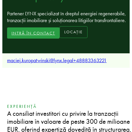
Partener LYNX specializat în dreptul energiei regenerabile,
tranzacții imobiliare și soluționarea litigiilor transfrontaliere.
LOCAȚIE
INTRĂ ÎN CONTACT
maciej.kuropatwinski@lynx.legal
+48883363221
EXPERIENȚĂ
A consiliat investitori cu privire la tranzacții
imobiliare în valoare de peste 300 de milioane
EUR, oferind expertiză dovedită în structurarea,