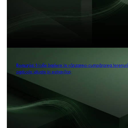
Romania: Noile bariere în vânzarea-cumpărarea terenuri
agricole situate în extravilan