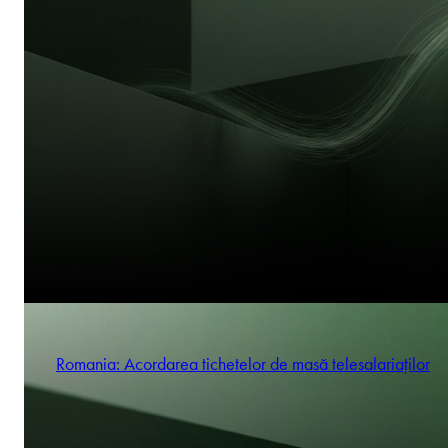
Romania: Acordarea tichetelor de masă telesalariaților