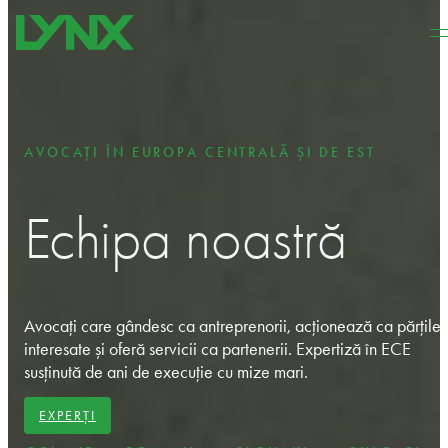
Sari la conținutul principal
Sari la subsol
AVOCAȚI ÎN EUROPA CENTRALĂ ȘI DE EST
Echipa noastră
Avocați care gândesc ca antreprenorii, acționează ca părțile
interesate și oferă servicii ca partenerii. Expertiză în ECE
susținută de ani de execuție cu mize mari.
EXPERȚI