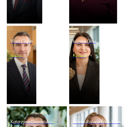
Vlad Cirjan
Iuliana Dinu
Partener
Partener
Katarzyna Domańska-
Adela-Raluca Fara-Trion