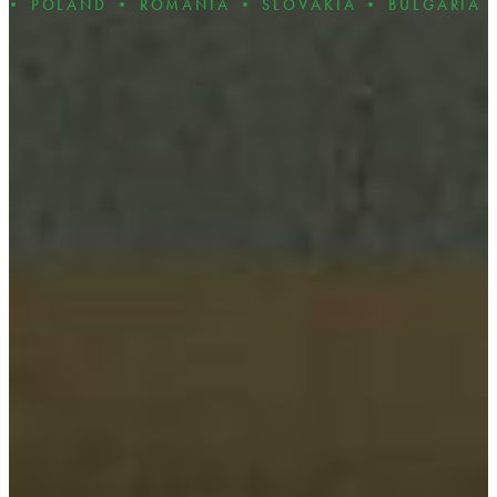
• ROMANIA • SLOVAKIA • BULGARIA • CZECH REP