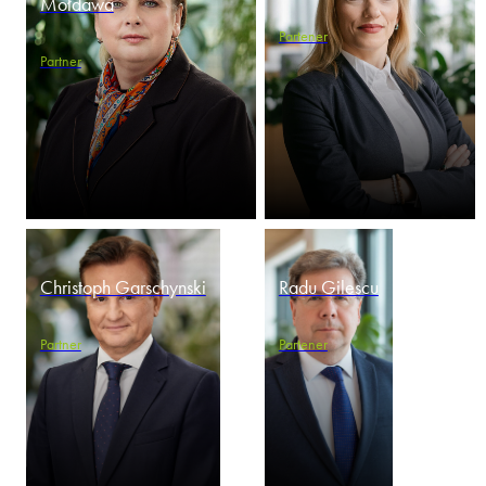
Mołdawa
Partener
Partner
Christoph Garschynski
Radu Gilescu
Partner
Partener