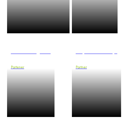
Karoliina Kõrgesaar
Krzysztof Kowalczyk
Partener
Partner