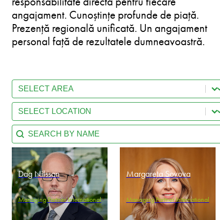
responsabilitate directă pentru fiecare
angajament. Cunoștințe profunde de piață.
Prezență regională unificată. Un angajament
personal față de rezultatele dumneavoastră.
Select content
Team - Practice Area
Select content
Team - Location
Search content
Team - Search by name
Dag Nilsson
Margareta Sovova
Managing Partner International
Managing Partner International