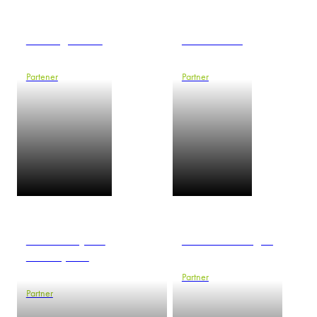
Henning Jensen
Piotr Jurczak
Partener
Partner
Antonina Kęsek-
Anna Kois-Mizgier
Garschynska
Partner
Partner