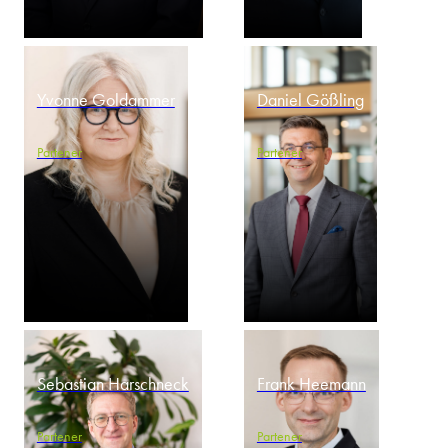
Yvonne Goldammer
Daniel Gößling
Partener
Partener
Sebastian Harschneck
Frank Heemann
Partener
Partener