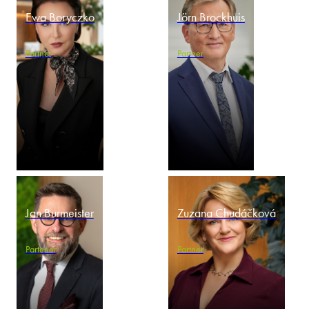
Ewa Boryczko
Jörn Brockhuis
Partner
Partner
Jan Burmeister
Zuzana Chudáčková
Partener
Partner