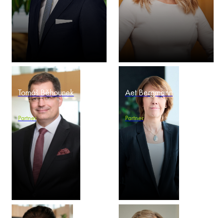
Tomáš Běhounek
Aet Bergmann
Partner
Partner