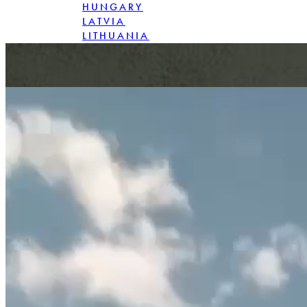
HUNGARY
LATVIA
LITHUANIA
POLAND
ROMANIA
SLOVAKIA