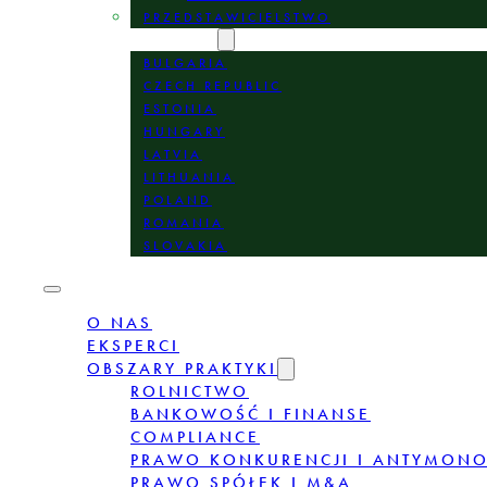
PRZEDSTAWICIELSTWO
LOKALIZACJE
BULGARIA
CZECH REPUBLIC
ESTONIA
HUNGARY
LATVIA
LITHUANIA
POLAND
ROMANIA
SLOVAKIA
O NAS
EKSPERCI
OBSZARY PRAKTYKI
ROLNICTWO
BANKOWOŚĆ I FINANSE
COMPLIANCE
PRAWO KONKURENCJI I ANTYMON
PRAWO SPÓŁEK I M&A