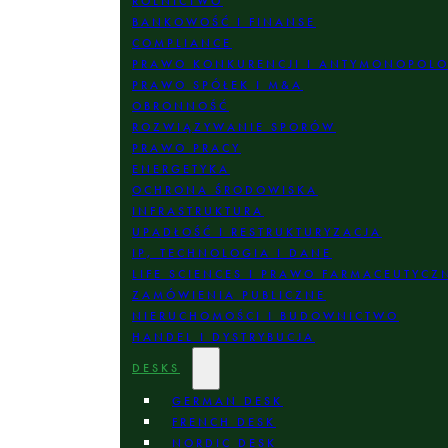
ROLNICTWO
BANKOWOŚĆ I FINANSE
COMPLIANCE
PRAWO KONKURENCJI I ANTYMONOPOL
PRAWO SPÓŁEK I M&A
OBRONNOŚĆ
ROZWIĄZYWANIE SPORÓW
PRAWO PRACY
ENERGETYKA
OCHRONA ŚRODOWISKA
INFRASTRUKTURA
UPADŁOŚĆ I RESTRUKTURYZACJA
IP, TECHNOLOGIA I DANE
LIFE SCIENCES I PRAWO FARMACEUTYCZ
ZAMÓWIENIA PUBLICZNE
NIERUCHOMOŚCI I BUDOWNICTWO
HANDEL I DYSTRYBUCJA
DESKS
GERMAN DESK
FRENCH DESK
NORDIC DESK