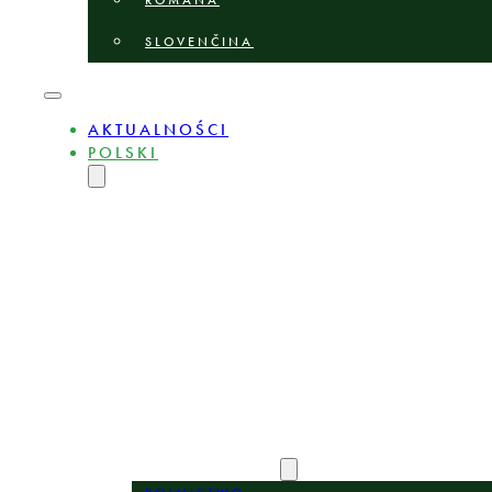
ROMÂNĂ
SLOVENČINA
AKTUALNOŚCI
POLSKI
ENGLISH
MAGYAR
DEUTSCH
БЪЛГАРСКИ
ČEŠTINA
LIETUVIŲ
LATVIEŠU
ROMÂNĂ
SLOVENČINA
O NAS
EKSPERCI
OBSZARY PRAKTYKI