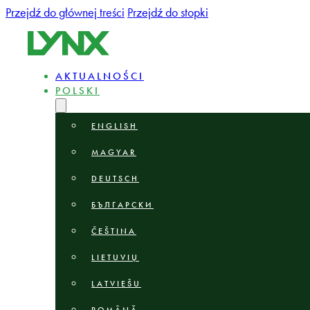
Przejdź do głównej treści
Przejdź do stopki
AKTUALNOŚCI
POLSKI
ENGLISH
MAGYAR
DEUTSCH
БЪЛГАРСКИ
ČEŠTINA
LIETUVIŲ
LATVIEŠU