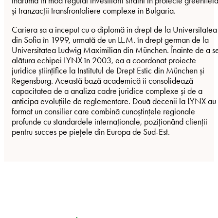
îndrumă în mod regulat investitorii străini în proiecte greenfiel
și tranzacții transfrontaliere complexe în Bulgaria.
Cariera sa a început cu o diplomă în drept de la Universitatea
din Sofia în 1999, urmată de un LL.M. în drept german de la
Universitatea Ludwig Maximilian din München. Înainte de a s
alătura echipei LYNX în 2003, ea a coordonat proiecte
juridice științifice la Institutul de Drept Estic din München și
Regensburg. Această bază academică îi consolidează
capacitatea de a analiza cadre juridice complexe și de a
anticipa evoluțiile de reglementare. Două decenii la LYNX au
format un consilier care combină cunoștințele regionale
profunde cu standardele internaționale, poziționând clienții
pentru succes pe piețele din Europa de Sud-Est.