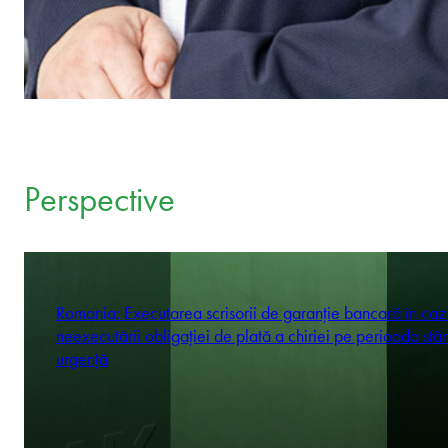
Perspective
Romania: Executarea scrisorii de garanție bancară în caz
neexecutării obligației de plată a chiriei pe perioada stăr
urgență