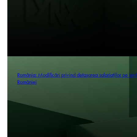
România: Modificări privind detașarea salariaților pe terit
României