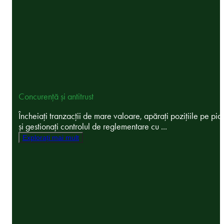
Concurență și antitrust
Încheiați tranzacții de mare valoare, apărați pozițiile pe pia
și gestionați controlul de reglementare cu ...
Explorați mai mult