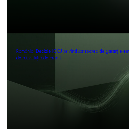
România: Decizie ICCJ privind scrisoarea de garanție em
de o instituție de credit