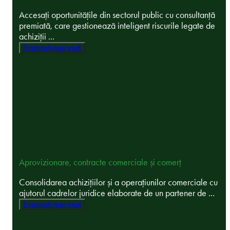
Accesați oportunitățile din sectorul public cu consultanță
premiată, care gestionează inteligent riscurile legate de
achiziții ...
Explorați mai mult
Aprovizionare, contracte comerciale și comerț
Consolidarea achizițiilor și a operațiunilor comerciale cu
ajutorul cadrelor juridice elaborate de un partener de ...
Explorați mai mult