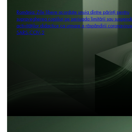
România: Zile libere acordate unuia dintre părinți pentru
supravegherea copiilor pe perioada limitării sau suspendă
activităților didactice ca urmare a răspândirii coronavirus
SARS-COV-2