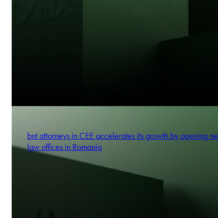
bnt attorneys in CEE accelerates its growth by opening n
law offices in Romania