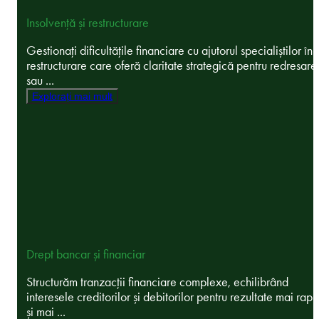
Insolvență și restructurare
Gestionați dificultățile financiare cu ajutorul specialiștilor în
restructurare care oferă claritate strategică pentru redresare
sau ...
Explorați mai mult
Drept bancar și financiar
Structurăm tranzacții financiare complexe, echilibrând
interesele creditorilor și debitorilor pentru rezultate mai rapi
și mai ...