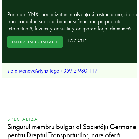
Partener LYNX specializat în insolvență și restructurare, dreptu
transporturilor, sectorul bancar și financiar, proprietate
intelectuală, fuziuni și achiziții și ocuparea forței de muncă.
LOCAȚIE
INTRĂ ÎN CONTACT
stela.ivanova@lynx.legal
+359 2 980 1117
SPECIALIZAT
Singurul membru bulgar al Societății Germane
pentru Dreptul Transporturilor, care oferă