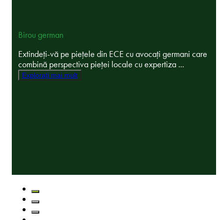
Birou german
Extindeți-vă pe piețele din ECE cu avocați germani care
combină perspectiva pieței locale cu expertiza ...
Explorați mai mult