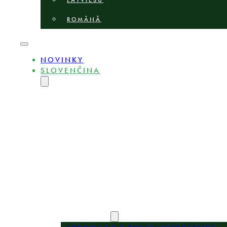
LATVIEŠU
ROMÂNĂ
NOVINKY
SLOVENČINA
ENGLISH
MAGYAR
DEUTSCH
POLSKI
БЪЛГАРСКИ
ČEŠTINA
LIETUVIŲ
LATVIEŠU
ROMÂNĂ
O STRÁNKE
EXPERTI
OBLASTI PRAXE