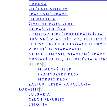
OBRANA
RIEŠENIE SPOROV
PRACOVNÉ PRÁVO
ENERGETIKA
ŽIVOTNÉ PROSTREDIE
INFRAŠTRUKTÚRA
KONKURZ A REŠTRUKTURALIZÁCIA
DUŠEVNÉ VLASTNÍCTVO, TECHNOLÓ
LIFE SCIENCES A FARMACEUTICKÝ 
VEREJNÉ OBSTARÁVANIE
NEHNUTEĽNOSTI, STAVEBNÉ PRÁVO
OBSTARÁVANIE, DISTRIBÚCIA A O
DESKS
NEMECKÝ DESK
FRANCÚZSKY DESK
NORDIC DESK
ZASTUPITEĽSKÁ KANCELÁRIA
LOKALITY
BULGARIA
CZECH REPUBLIC
ESTONIA