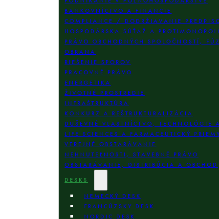
PODNIKANIE V POĽNOHOSPODÁRSTVE
BANKOVNÍCTVO A FINANCIE
COMPLIANCE / DODRŽIAVANIE PREDPIS
HOSPODÁRSKA SÚŤAŽ A PROTIMONOPOL
PRÁVO OBCHODNÝCH SPOLOČNOSTÍ, FÚZI
OBRANA
RIEŠENIE SPOROV
PRACOVNÉ PRÁVO
ENERGETIKA
ŽIVOTNÉ PROSTREDIE
INFRAŠTRUKTÚRA
KONKURZ A REŠTRUKTURALIZÁCIA
DUŠEVNÉ VLASTNÍCTVO, TECHNOLÓGIE 
LIFE SCIENCES A FARMACEUTICKÝ PRIEM
VEREJNÉ OBSTARÁVANIE
NEHNUTEĽNOSTI, STAVEBNÉ PRÁVO
OBSTARÁVANIE, DISTRIBÚCIA A OBCHOD
DESKS
NEMECKÝ DESK
FRANCÚZSKY DESK
NORDIC DESK