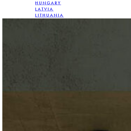
HUNGARY
LATVIA
LITHUANIA
POLAND
ROMANIA
SLOVENSKO