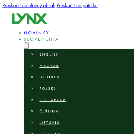
Preskočiť na hlavný obsah
Preskočiť na pätičku
NOVINKY
SLOVENČINA
ENGLISH
MAGYAR
DEUTSCH
POLSKI
БЪЛГАРСКИ
ČEŠTINA
LIETUVIŲ