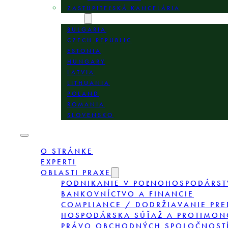
ZASTUPITEĽSKÁ KANCELÁRIA
LOKALITY
BULGARIA
CZECH REPUBLIC
ESTONIA
HUNGARY
LATVIA
LITHUANIA
POLAND
ROMANIA
SLOVENSKO
O STRÁNKE
EXPERTI
OBLASTI PRAXE
PODNIKANIE V POĽNOHOSPODÁRST
BANKOVNÍCTVO A FINANCIE
COMPLIANCE / DODRŽIAVANIE PRE
HOSPODÁRSKA SÚŤAŽ A PROTIMON
PRÁVO OBCHODNÝCH SPOLOČNOSTÍ,