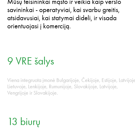
9 šalys. Geriau šalia jūsų.
ŽAISTI VIDEO
BLIC • ESTONIA • HUNGARY • LATVIA • LITHUANI
Visoje Vidurio ir Rytų Europoje veikiame kaip
viena įmonė, nes rinkos nesibaigia sienomis.
Mūsų teisininkai mąsto ir veikia kaip verslo
savininkai - operatyviai, kai svarbu greitis,
atsidavusiai, kai statymai dideli, ir visada
orientuojasi į komerciją.