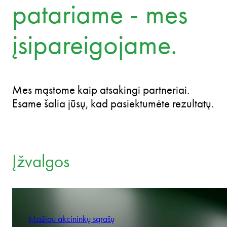
Rainer Tom
Partner
Mes ne tik
patariame - mes
įsipareigojame.
Mes mąstome kaip atsakingi partneriai.