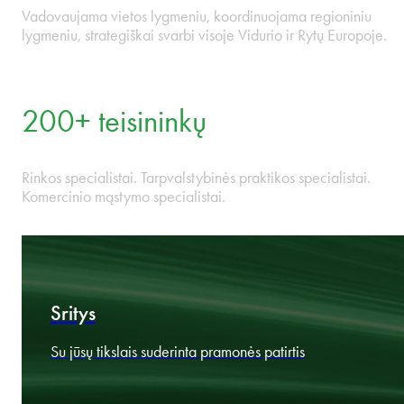
9 VRE šalys
Viena integruota įmonė Bulgarijoje, Čekijoje, Estijoje, Latvijoj
Lietuvoje, Lenkijoje, Rumunijoje, Slovakijoje, Latvijoje,
Vengrijoje ir Slovakijoje.
13 biurų
Vadovaujama vietos lygmeniu, koordinuojama regioniniu
lygmeniu, strategiškai svarbi visoje Vidurio ir Rytų Europoje.
200+ teisininkų