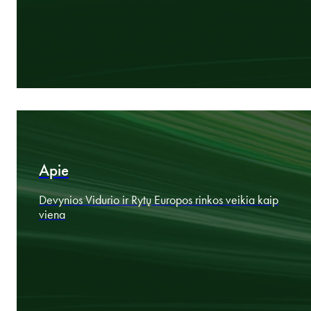
Rinkos specialistai. Tarpvalstybinės praktikos specialistai.
Komercinio mąstymo specialistai.
Sritys
Su jūsų tikslais suderinta pramonės patirtis