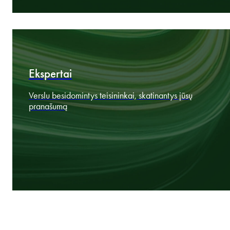
Apie
Devynios Vidurio ir Rytų Europos rinkos veikia kaip
viena
Ekspertai
Verslu besidomintys teisininkai, skatinantys jūsų