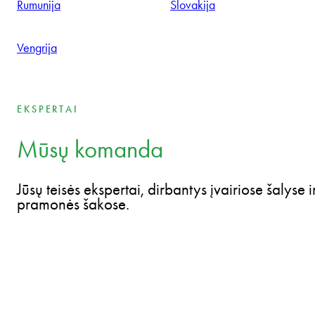
bendradarbiaujančios kliento labui, įsitraukimas, mąstymas ir
veikimas kaip verslininkų.
Bulgarija
Čekija
Estija
Latvija
Lenkija
Lietuva
Rumunija
Slovakija
Vengrija
EKSPERTAI