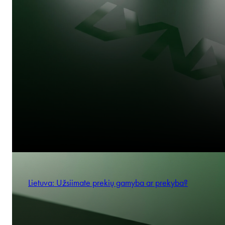
Partner
Mažiau akcininkų sąrašų
Piotr Jurczak
Partner