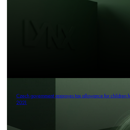
Lietuva: Užsiimate prekių gamyba ar prekyba?
Marcin Kroll
Partner