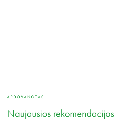
Mūsų komanda
Jūsų teisės ekspertai, dirbantys įvairiose šalyse i
pramonės šakose.
Aet Bergmann
Partner