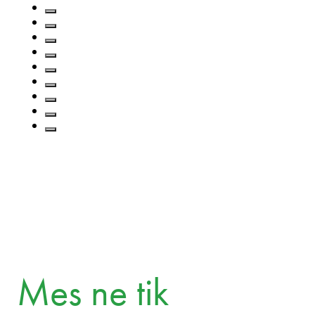
...
Ištirti daugiau
Zuzana Chudáčková
Partner