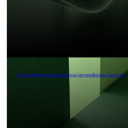
Czech government approves tax allowance for children f
2021
Maciej Prusak
Partner