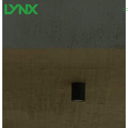
Pereiti prie pagrindinio turinio
Pereiti prie puslapio apačios