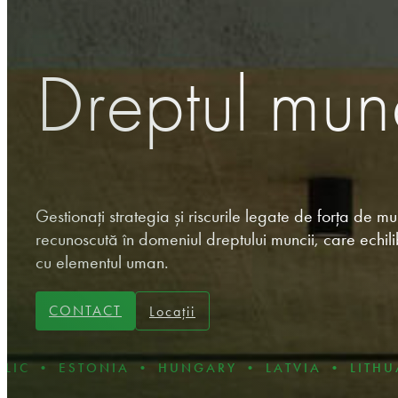
Dreptul munc
Gestionați strategia și riscurile legate de forța de m
recunoscută în domeniul dreptului muncii, care echi
cu elementul uman.
CONTACT
Locații
NIA • HUNGARY • LATVIA • LITHUANIA • POL