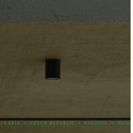
ZECH REPUBLIC • ESTONIA • HUNGARY • LATV