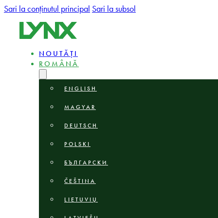
Sari la conținutul principal
Sari la subsol
NOUTĂȚI
ROMÂNĂ
ENGLISH
MAGYAR
DEUTSCH
POLSKI
БЪЛГАРСКИ
ČEŠTINA
LIETUVIŲ