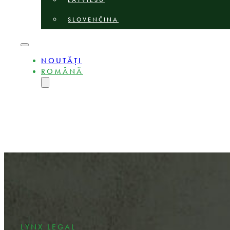
LATVIEŠU
SLOVENČINA
NOUTĂȚI
ROMÂNĂ
ENGLISH
MAGYAR
DEUTSCH
POLSKI
БЪЛГАРСКИ
ČEŠTINA
LIETUVIŲ
LATVIEŠU
SLOVENČINA
LYNX LEGAL