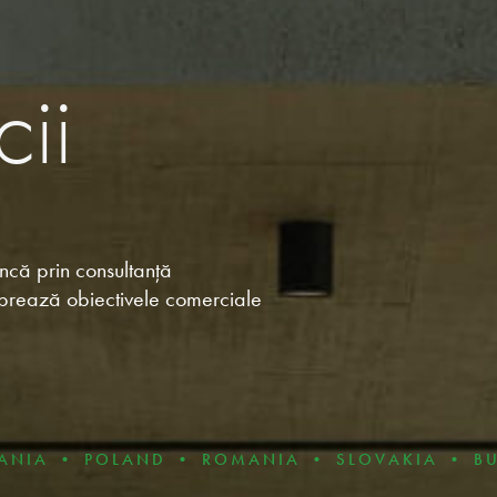
ii
uncă prin consultanță
librează obiectivele comerciale
AND • ROMANIA • SLOVAKIA • BULGARIA • C