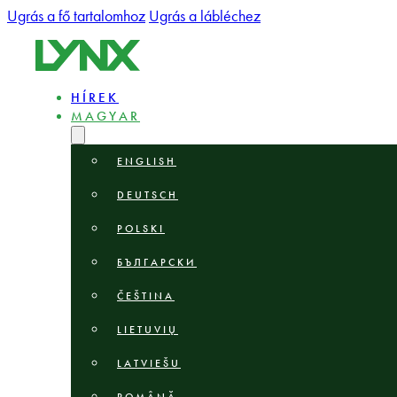
Ugrás a fő tartalomhoz
Ugrás a lábléchez
HÍREK
MAGYAR
ENGLISH
DEUTSCH
POLSKI
БЪЛГАРСКИ
ČEŠTINA
LIETUVIŲ
LATVIEŠU