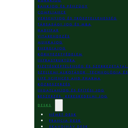
AGRÁRJOG
BANKJOG ÉS PÉNZÜGY
COMPLIANCE
VERSENYJOG ÉS TRÖSZTELLENESSÉG
TÁRSASÁGI JOG ÉS M&A
HADIIPAR
VITARENDEZÉS
MUNKAJOG
ENERGIAJOG
KÖRNYEZETVÉDELEM
INFRASTRUKTÚRA
FIZETÉSKÉPTELENSÉG ÉS SZERKEZETÁTAL
SZELLEMI ALKOTÁSOK, TECHNOLÓGIA É
LIFE SCIENCES AND PHARMA
KÖZBESZERZÉS
INGATLANJOG ÉS ÉPÍTÉSI JOG
BESZERZÉS, KERESKEDELMI JOG
DESKS
NÉMET DESK
FRANCIA DESK
SKANDINÁV DESK