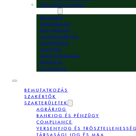
KÉPVISELETI IRODA
HELYSZÍNEK
BULGÁRIA
CSEHORSZÁG
ÉSZTORSZÁG
MAGYARORSZÁG
LETTORSZÁG
LITVÁNIA
LENGYELORSZÁG
ROMÁNIA
SZLOVÁKIA
BEMUTATKOZÁS
SZAKÉRTŐK
SZAKTERÜLETEK
AGRÁRJOG
BANKJOG ÉS PÉNZÜGY
COMPLIANCE
VERSENYJOG ÉS TRÖSZTELLENESSÉ
TÁRSASÁGI JOG ÉS M&A