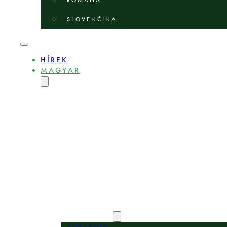
ROMÂNĂ
SLOVENČINA
HÍREK
MAGYAR
ENGLISH
DEUTSCH
POLSKI
БЪЛГАРСКИ
ČEŠTINA
LIETUVIŲ
LATVIEŠU
ROMÂNĂ
SLOVENČINA
BEMUTATKOZÁS
SZAKÉRTŐK
SZAKTERÜLETEK