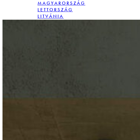
MAGYARORSZÁG
LETTORSZÁG
LITVÁNIA
LENGYELORSZÁG
ROMÁNIA
SZLOVÁKIA