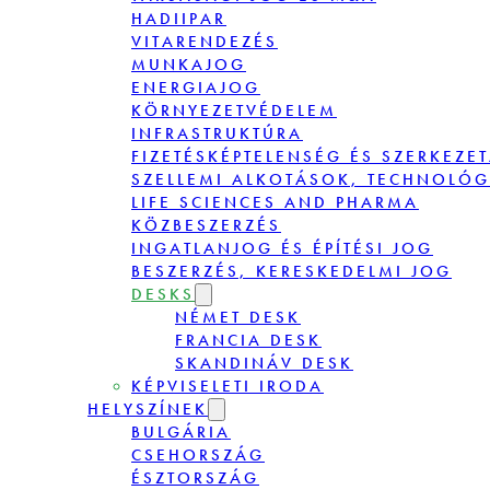
HADIIPAR
VITARENDEZÉS
MUNKAJOG
ENERGIAJOG
KÖRNYEZETVÉDELEM
INFRASTRUKTÚRA
FIZETÉSKÉPTELENSÉG ÉS SZERKEZE
SZELLEMI ALKOTÁSOK, TECHNOLÓG
LIFE SCIENCES AND PHARMA
KÖZBESZERZÉS
INGATLANJOG ÉS ÉPÍTÉSI JOG
BESZERZÉS, KERESKEDELMI JOG
DESKS
NÉMET DESK
FRANCIA DESK
SKANDINÁV DESK
KÉPVISELETI IRODA
HELYSZÍNEK
BULGÁRIA
CSEHORSZÁG
ÉSZTORSZÁG