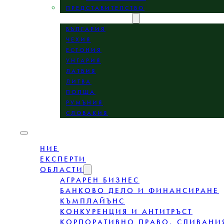
ПРЕДСТАВИТЕЛСТВО
МЕСТОПОЛОЖЕНИЕ
БЪЛГАРИЯ
ЧЕХИЯ
ЕСТОНИЯ
УНГАРИЯ
ЛАТВИЯ
ЛИТВА
ПОЛША
РУМЪНИЯ
СЛОВАКИЯ
НИЕ
ЕКСПЕРТИ
ОБЛАСТИ
АГРАРЕН БИЗНЕС
БАНКОВО ДЕЛО И ФИНАНСИРАНЕ
КЪМПЛАЙЪНС
КОНКУРЕНЦИЯ И АНТИТРЪСТ
КОРПОРАТИВНО ПРАВО, СЛИВАНИ