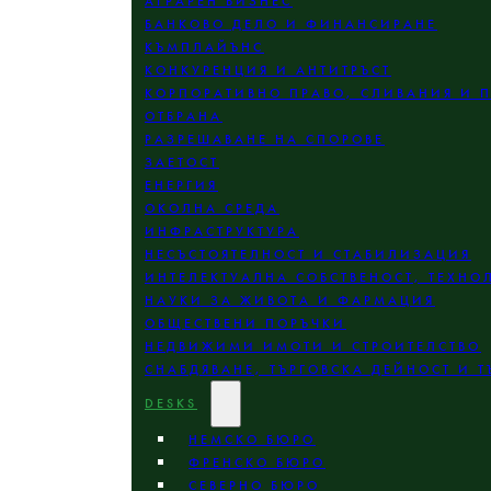
АГРАРЕН БИЗНЕС
БАНКОВО ДЕЛО И ФИНАНСИРАНЕ
КЪМПЛАЙЪНС
КОНКУРЕНЦИЯ И АНТИТРЪСТ
КОРПОРАТИВНО ПРАВО, СЛИВАНИЯ И 
ОТБРАНА
РАЗРЕШАВАНЕ НА СПОРОВЕ
ЗАЕТОСТ
ЕНЕРГИЯ
ОКОЛНА СРЕДА
ИНФРАСТРУКТУРА
НЕСЪСТОЯТЕЛНОСТ И СТАБИЛИЗАЦИЯ
ИНТЕЛЕКТУАЛНА СОБСТВЕНОСТ, ТЕХНО
НАУКИ ЗА ЖИВОТА И ФАРМАЦИЯ
ОБЩЕСТВЕНИ ПОРЪЧКИ
НЕДВИЖИМИ ИМОТИ И СТРОИТЕЛСТВО
СНАБДЯВАНЕ, ТЪРГОВСКА ДЕЙНОСТ И Т
DESKS
НЕМСКО БЮРО
ФРЕНСКО БЮРО
СЕВЕРНО БЮРО