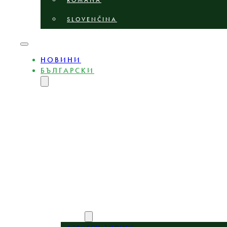
ROMÂNĂ
SLOVENČINA
НОВИНИ
БЪЛГАРСКИ
ENGLISH
MAGYAR
DEUTSCH
POLSKI
ČEŠTINA
LIETUVIŲ
LATVIEŠU
ROMÂNĂ
SLOVENČINA
НИЕ
ЕКСПЕРТИ
ОБЛАСТИ