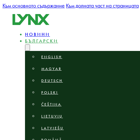
Към основното съдържание
Към долната част на страницата
НОВИНИ
БЪЛГАРСКИ
ENGLISH
MAGYAR
DEUTSCH
POLSKI
ČEŠTINA
LIETUVIŲ
LATVIEŠU