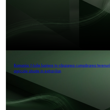
Romania: Noile bariere în vânzarea-cumpărarea terenuri
agricole situate în extravilan