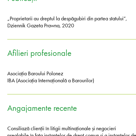
„Proprietarii au dreptul la despăgubiri din partea statului”,
Dziennik Gazeta Prawna, 2020
Afilieri profesionale
Asociația Baroului Polonez
IBA (Asociația Internațională a Barourilor)
Angajamente recente
Consiliază clienții în litigii multinaționale și negocieri
prealabile în fața instanțelor de drept comun și a instanțelor d