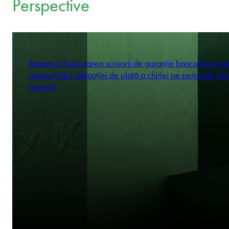
Perspective
Romania: Executarea scrisorii de garanție bancară în caz
neexecutării obligației de plată a chiriei pe perioada stăr
urgență