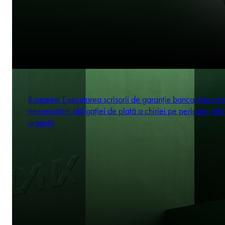
Romania: Executarea scrisorii de garanție bancară în caz
neexecutării obligației de plată a chiriei pe perioada stăr
urgență