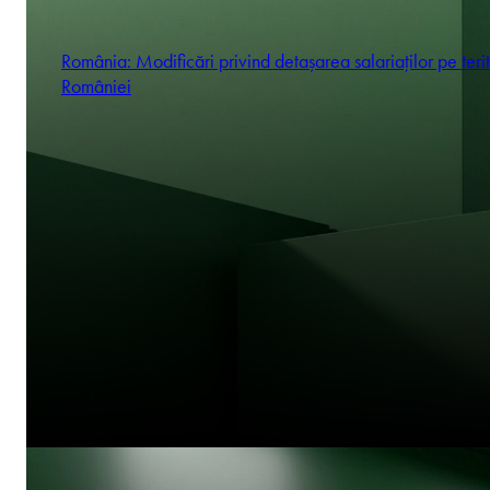
România: Modificări privind detașarea salariaților pe terit
României