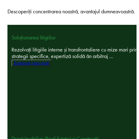
Descoperiți concentrarea noastră, avantajul dumneavoastră.
Soluționarea litigiilor
Rezolvați litigiile interne și transfrontaliere cu mize mari prin
strategii specifice, expertiză solidă ăn arbitraj ...
Explorați mai mult
Drept Imobiliar (Real Estate) și Construcții