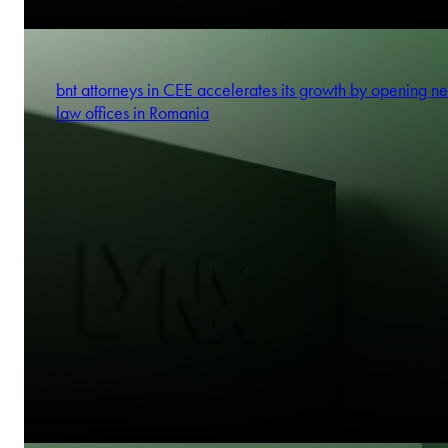
bnt attorneys in CEE accelerates its growth by opening n
law offices in Romania