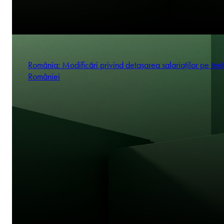
România: Modificări privind detașarea salariaților pe terit
României