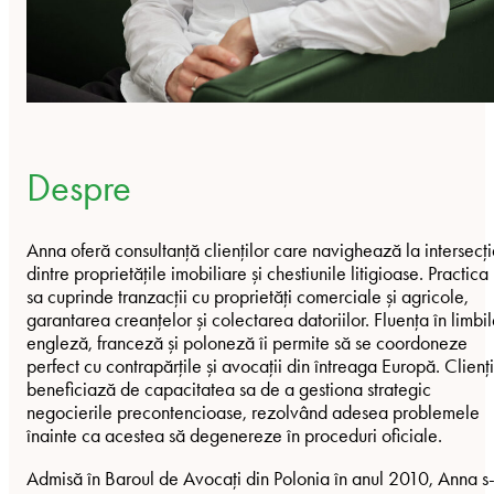
Despre
Anna oferă consultanță clienților care navighează la intersecț
dintre proprietățile imobiliare și chestiunile litigioase. Practica
sa cuprinde tranzacții cu proprietăți comerciale și agricole,
garantarea creanțelor și colectarea datoriilor. Fluența în limbi
engleză, franceză și poloneză îi permite să se coordoneze
perfect cu contrapărțile și avocații din întreaga Europă. Clienți
beneficiază de capacitatea sa de a gestiona strategic
negocierile precontencioase, rezolvând adesea problemele
înainte ca acestea să degenereze în proceduri oficiale.
Admisă în Baroul de Avocați din Polonia în anul 2010, Anna s