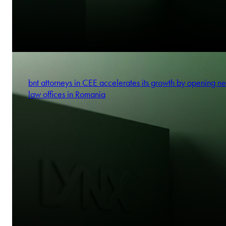
bnt attorneys in CEE accelerates its growth by opening n
law offices in Romania