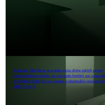
România: Zile libere acordate unuia dintre părinți pentru
supravegherea copiilor pe perioada limitării sau suspendă
activităților didactice ca urmare a răspândirii coronavirus
SARS-COV-2