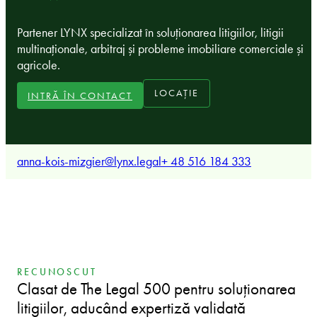
Partener LYNX specializat în soluționarea litigiilor, litigii
multinaționale, arbitraj și probleme imobiliare comerciale și
agricole.
LOCAȚIE
INTRĂ ÎN CONTACT
anna-kois-mizgier@lynx.legal
+ 48 516 184 333
RECUNOSCUT
Clasat de The Legal 500 pentru soluționarea
litigiilor, aducând expertiză validată