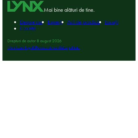
Mai bine alături de tine.
Despre noi
Experți
Arii de practică
Locații
Noutăți
Drepturi de autor 8 august 2026
Notificare legală
Politica de confidențialitate