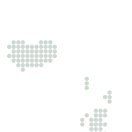
Uzņēmējdarbībā ieinteresēti juristi, kas sniedz jums
priekšrocības