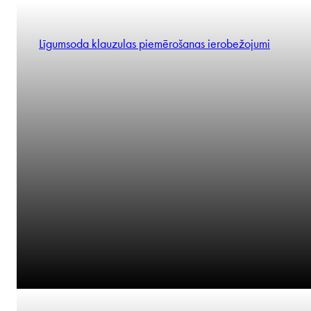
saistības.
Mēs domājam kā ieinteresētās puses.
Ovidiu Valeanu
Mēs esam jūsu pusē, lai sasniegtu rezultātus.
Partneris
Ieskats
Līgumsoda klauzulas piemērošanas ierobežojumi