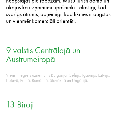
9 valstis. Labāk līdzās jums.
PARĀDĪT VIDEO
• ESTONIA • HUNGARY • LATVIA • LITHUANIA • 
Mēs darbojamies kā viens uzņēmums visā
Centrālajā un Austrumeiropā (CAE), jo tirgi
neapstājas pie robežām. Mūsu juristi domā un
rīkojas kā uzņēmumu īpašnieki - elastīgi, kad
svarīgs ātrums, apņēmīgi, kad likmes ir augstas,
un vienmēr komerciāli orientēti.