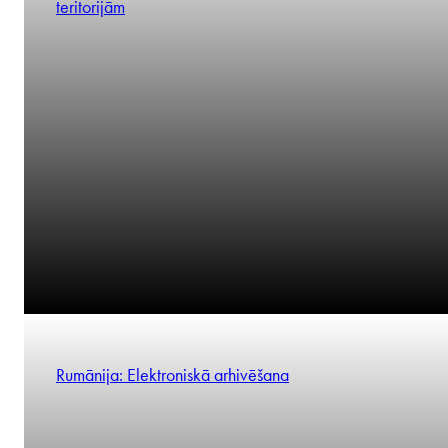
Rumānija: Precizējumi saistībā ar jaunajiem noteikumiem 
Marcin Kroll
lauksaimniecības zemes pārdošanu ārpus apbūvētām
teritorijām
Partner