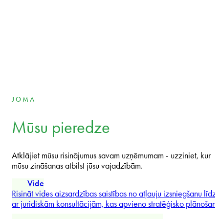
Margareta Sovova
Managing Partner International
Tomáš Běhounek
Partner