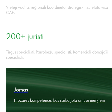
9 valstis Centrālajā un
Austrumeiropā
Viens integrēts uzņēmums Bulgārijā, Čehijā, Igaunijā, Latvijā,
Lietuvā, Polijā, Rumānijā, Slovākijā un Ungārijā.
13 Biroji
Vietēji vadīta, reģionāli koordinēta, stratēģiski izvietota visā
CAE.
200+ juristi