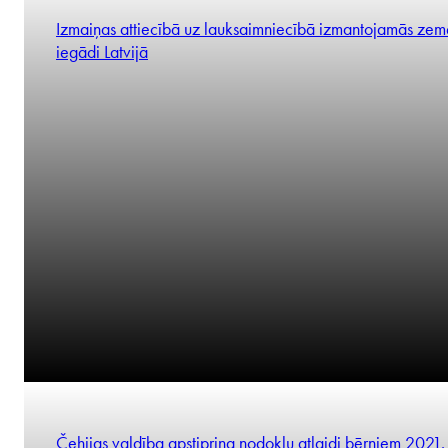
Tarvo Lindma
Partneris
Izmaiņas attiecībā uz lauksaimniecībā izmantojamās zem
iegādi Latvijā
Piotr Jurczak