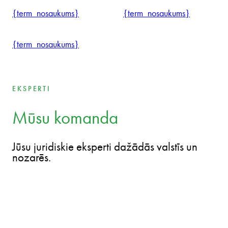
kopīgu domāšanas veidu: jūsu.
Ar lielu individuālu aizrautību un kolektīvu atbalstu sniedzam
atbalstu klientiem, domājot un darbojoties kā uzņēmēji.
{term_nosaukums}
{term_nosaukums}
{term_nosaukums}
{term_nosaukums}
{term_nosaukums}
{term_nosaukums}
{term_nosaukums}
{term_nosaukums}
{term_nosaukums}