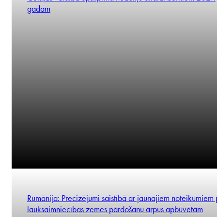
Partner
Čehijas valdība apstiprina nodokļu atlaidi bērniem 2021.
gadam
Hanna Rubaszewska
Partner