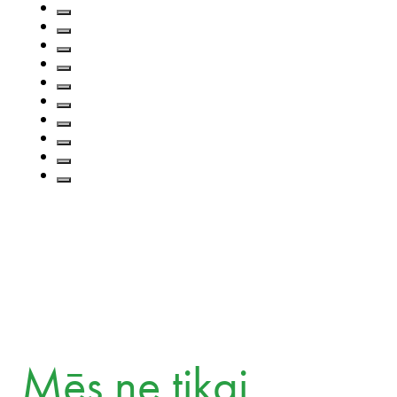
Pārvērsiet regulējuma sarežģītību stratēģiskās priekšrocībās ar
atbilstības risinājumiem, kas aizsargā jūsu uzņēmumu un veici
darbības
...
Izpētīt vairāk
Zuzana Chudáčková
Partner