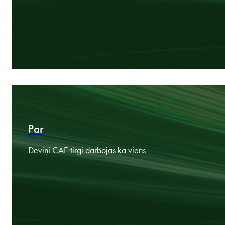
Tirgus speciālisti. Pārrobežu speciālisti. Komerciāli domājoši
speciālisti.
Jomas
Nozares kompetence, kas saskaņota ar jūsu mērķiem