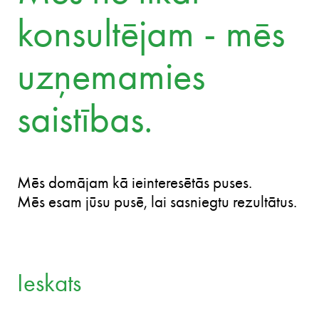
Rainers Toms
Partneris
Mēs ne tikai
konsultējam - mēs
uzņemamies