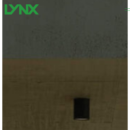
Pāriet uz galveno saturu
Pāriet uz kājeni