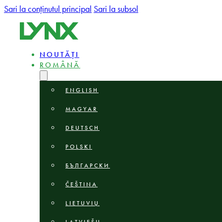
Sari la conținutul principal
Sari la subsol
NOUTĂȚI
ROMÂNĂ
ENGLISH
MAGYAR
DEUTSCH
POLSKI
БЪЛГАРСКИ
ČEŠTINA
LIETUVIŲ