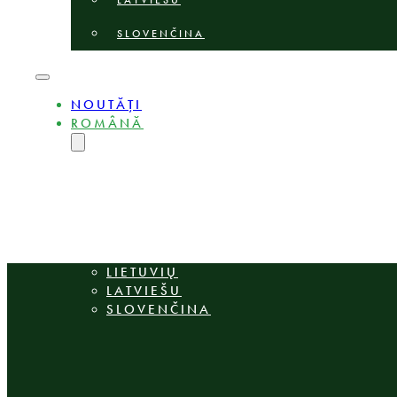
LATVIEŠU
SLOVENČINA
NOUTĂȚI
ROMÂNĂ
ENGLISH
MAGYAR
DEUTSCH
POLSKI
БЪЛГАРСКИ
ČEŠTINA
LIETUVIŲ
LATVIEŠU
SLOVENČINA