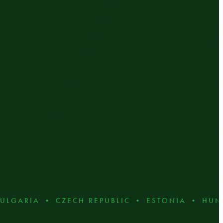
IA • CZECH REPUBLIC • ESTONIA • HUNGARY 