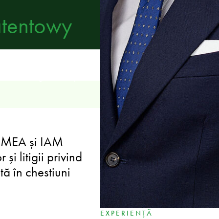
atentowy
 drept IT, protecția
e, inclusiv guvernanța
LIDER
 EMEA și IAM
Șeful grupului de pract
și litigii privind
date, asigurând accesul 
tă în chestiuni
evoluțiile de ultimă oră
EXPERIENȚĂ