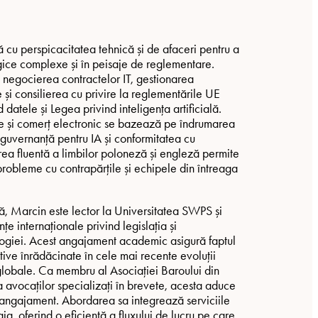
 cu perspicacitatea tehnică și de afaceri pentru a
logice complexe și în peisaje de reglementare.
 negocierea contractelor IT, gestionarea
 și consilierea cu privire la reglementările UE
datele și Legea privind inteligența artificială.
ție și comerț electronic se bazează pe îndrumarea
 guvernanță pentru IA și conformitatea cu
rea fluentă a limbilor poloneză și engleză permite
probleme cu contrapărțile și echipele din întreaga
ă, Marcin este lector la Universitatea SWPS și
țe internaționale privind legislația și
ogiei. Acest angajament academic asigură faptul
tive înrădăcinate în cele mai recente evoluții
 globale. Ca membru al Asociației Baroului din
 avocaților specializați în brevete, acesta aduce
ui angajament. Abordarea sa integrează serviciile
ia, oferind o eficiență a fluxului de lucru pe care