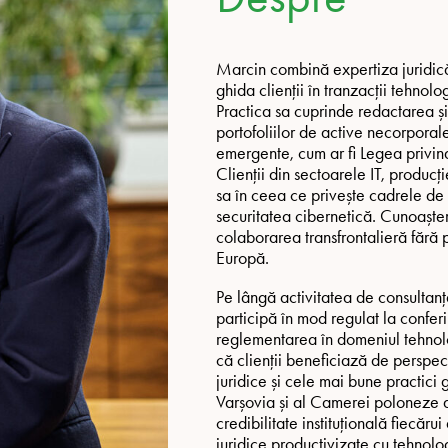
Marcin combină expertiza juridică
ghida clienții în tranzacții tehno
Practica sa cuprinde redactarea și
portofoliilor de active necorporale
emergente, cum ar fi Legea privind 
Clienții din sectoarele IT, produc
sa în ceea ce privește cadrele de
securitatea cibernetică. Cunoaște
colaborarea transfrontalieră fără 
Europă.
Pe lângă activitatea de consultanț
participă în mod regulat la conferin
reglementarea în domeniul tehnol
că clienții beneficiază de perspec
juridice și cele mai bune practici
Varșovia și al Camerei poloneze a
credibilitate instituțională fiecăr
juridice productivizate cu tehnolog