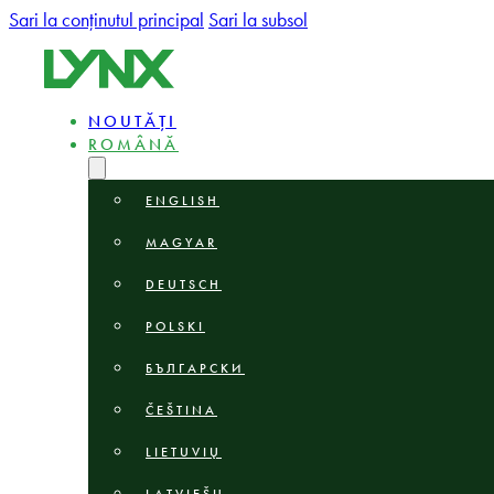
Sari la conținutul principal
Sari la subsol
NOUTĂȚI
ROMÂNĂ
ENGLISH
MAGYAR
DEUTSCH
POLSKI
БЪЛГАРСКИ
ČEŠTINA
LIETUVIŲ