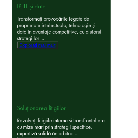
IP, IT și date
Transformați provocările legate de
proprietate intelectuală, tehnologie și
date în avantaje competitive, cu ajutorul
strategiilor ...
Explorați mai mult
Soluționarea litigiilor
Rezolvați litigiile interne și transfrontaliere
cu mize mari prin strategii specifice,
expertiză solidă ăn arbitraj ...