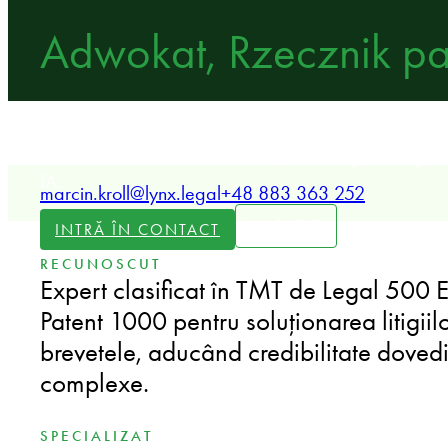
Adwokat, Rzecznik p
Partener LYNX specializat în proprietate intelectuală,
datelor, securitate cibernetică și tehnologii emergent
IA.
marcin.kroll@lynx.legal
+48 883 363 252
LOCAȚIE
INTRĂ ÎN CONTACT
RECUNOSCUT
Expert clasificat în TMT de Legal 500
Patent 1000 pentru soluționarea litigiilor 
brevetele, aducând credibilitate dovedi
complexe.
SPECIALIZAT