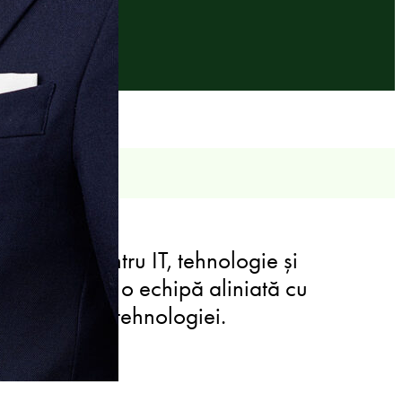
ică LYNX pentru IT, tehnologie și
clienților la o echipă aliniată cu
 din sectorul tehnologiei.