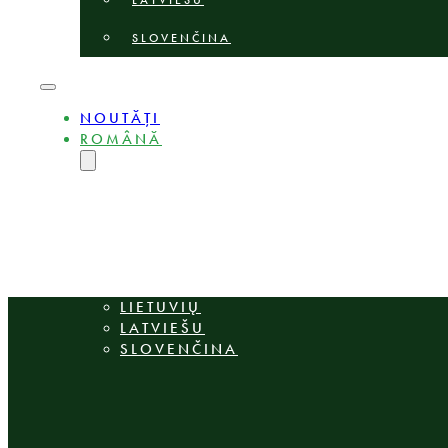
LATVIEŠU
SLOVENČINA
NOUTĂȚI
ROMÂNĂ
ENGLISH
MAGYAR
DEUTSCH
POLSKI
БЪЛГАРСКИ
ČEŠTINA
LIETUVIŲ
LATVIEŠU
SLOVENČINA