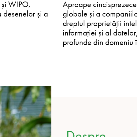
O și WIPO,
Aproape cincisprezece a
a desenelor și a
globale și a companiilo
dreptul proprietății int
informației și al datelo
profunde din domeniu în
Despre