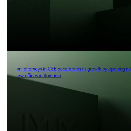
bnt attorneys in CEE accelerates its growth by opening n
law offices in Romania