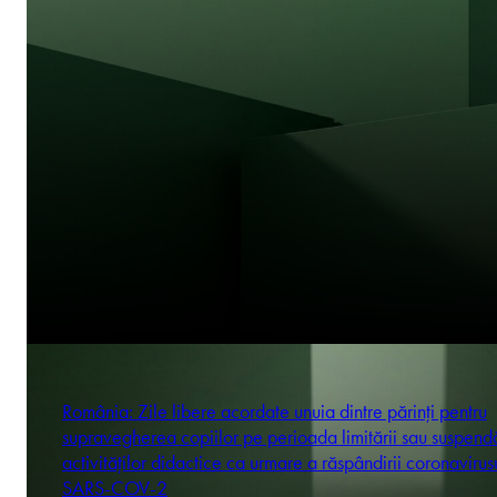
România: Zile libere acordate unuia dintre părinți pentru
supravegherea copiilor pe perioada limitării sau suspendă
activităților didactice ca urmare a răspândirii coronavirus
SARS-COV-2