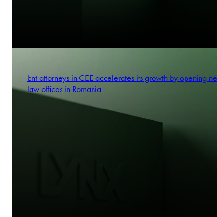
bnt attorneys in CEE accelerates its growth by opening n
law offices in Romania