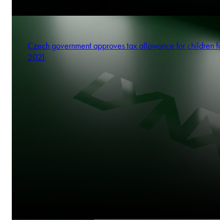
Czech government approves tax allowance for children f
2021