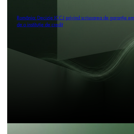
România: Decizie ICCJ privind scrisoarea de garanție em
de o instituție de credit