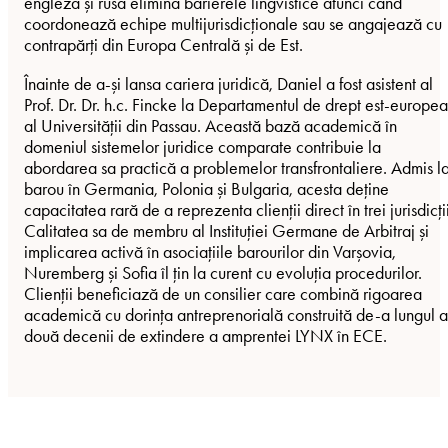
engleză și rusă elimină barierele lingvistice atunci când
coordonează echipe multijurisdicționale sau se angajează cu
contrapărți din Europa Centrală și de Est.
Înainte de a-și lansa cariera juridică, Daniel a fost asistent al
Prof. Dr. Dr. h.c. Fincke la Departamentul de drept est-europe
al Universității din Passau. Această bază academică în
domeniul sistemelor juridice comparate contribuie la
abordarea sa practică a problemelor transfrontaliere. Admis l
barou în Germania, Polonia și Bulgaria, acesta deține
capacitatea rară de a reprezenta clienții direct în trei jurisdicții
Calitatea sa de membru al Instituției Germane de Arbitraj și
implicarea activă în asociațiile barourilor din Varșovia,
Nuremberg și Sofia îl țin la curent cu evoluția procedurilor.
Clienții beneficiază de un consilier care combină rigoarea
academică cu dorința antreprenorială construită de-a lungul a
două decenii de extindere a amprentei LYNX în ECE.