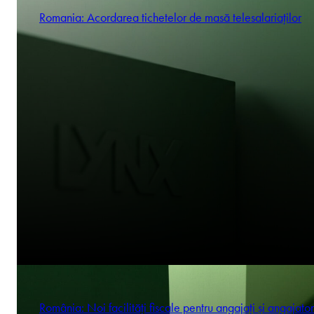
Romania: Acordarea tichetelor de masă telesalariaților
România: Noi facilități fiscale pentru angajați și angajator