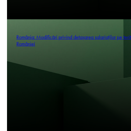
România: Modificări privind detașarea salariaților pe terit
României