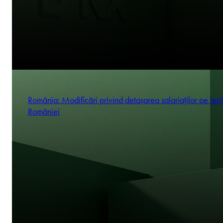
România: Modificări privind detașarea salariaților pe terit
României