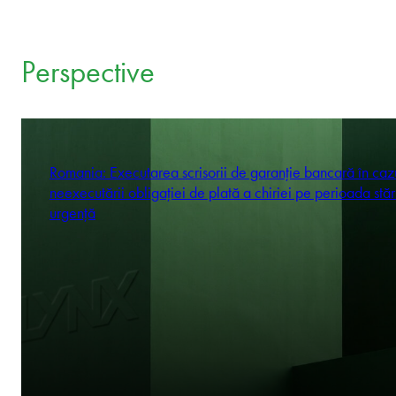
Perspective
Romania: Executarea scrisorii de garanție bancară în caz
neexecutării obligației de plată a chiriei pe perioada stăr
urgență