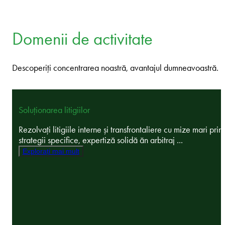
Domenii de activitate
Descoperiți concentrarea noastră, avantajul dumneavoastră.
Soluționarea litigiilor
Rezolvați litigiile interne și transfrontaliere cu mize mari prin
strategii specifice, expertiză solidă ăn arbitraj ...
Explorați mai mult