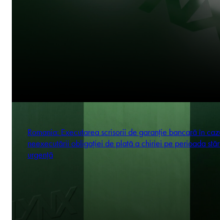
Romania: Executarea scrisorii de garanție bancară în caz
neexecutării obligației de plată a chiriei pe perioada stăr
urgență