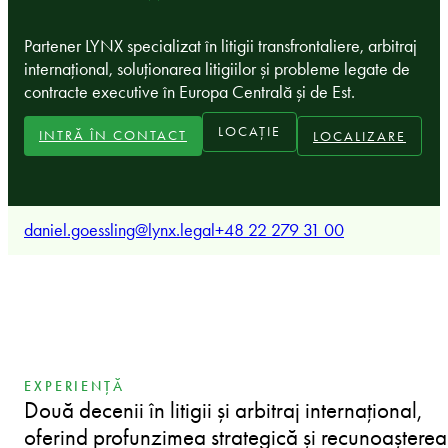
Partener LYNX specializat în litigii transfrontaliere, arbitraj
internațional, soluționarea litigiilor și probleme legate de
contracte executive în Europa Centrală și de Est.
LOCAȚIE
INTRĂ ÎN CONTACT
LOCALIZARE
daniel.goessling@lynx.legal
+48 22 279 31 00
EXPERIENȚĂ
Două decenii în litigii și arbitraj internațional,
oferind profunzimea strategică și recunoașterea