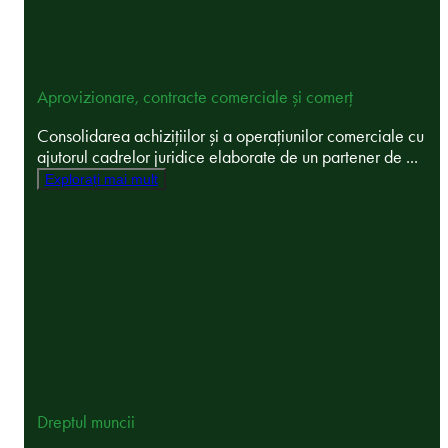
Aprovizionare, contracte comerciale și comerț
Consolidarea achizițiilor și a operațiunilor comerciale cu
ajutorul cadrelor juridice elaborate de un partener de ...
Explorați mai mult
Dreptul muncii