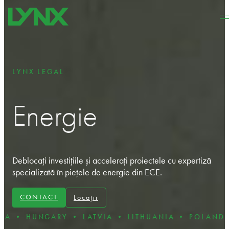
Sari la conținutul principal
Sari la subsol
LYNX LEGAL
Energie
Deblocați investițiile și accelerați proiectele cu expertiză
specializată în piețele de energie din ECE.
CONTACT
Locații
RY • LATVIA • LITHUANIA • POLAND • ROMANIA 