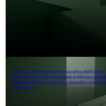
România: Zile libere acordate unuia dintre părinți pentru
supravegherea copiilor pe perioada limitării sau suspendă
activităților didactice ca urmare a răspândirii coronavirus
SARS-COV-2