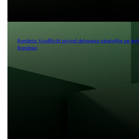
România: Modificări privind detașarea salariaților pe terit
României