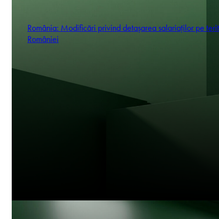
România: Modificări privind detașarea salariaților pe terit
României