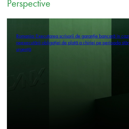
Perspective
Romania: Executarea scrisorii de garanție bancară în caz
neexecutării obligației de plată a chiriei pe perioada stăr
urgență