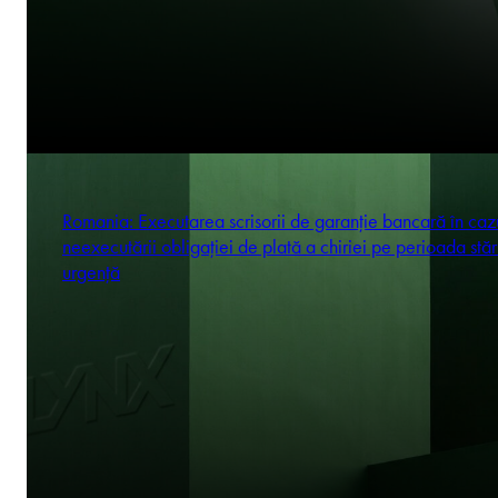
Romania: Executarea scrisorii de garanție bancară în caz
neexecutării obligației de plată a chiriei pe perioada stăr
urgență