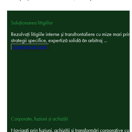
Soluționarea litigiilor
Rezolvați litigiile interne și transfrontaliere cu mize mari prin
strategii specifice, expertiză solidă ăn arbitraj ...
Explorați mai mult
Corporate, fuziuni și achiziții
Navigați prin fuziuni, achiziții și transformări corporative cu