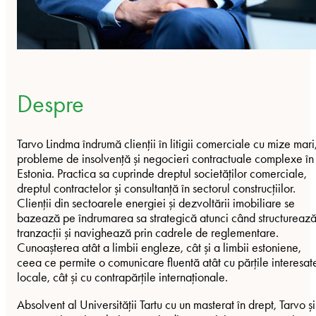
Despre
Tarvo Lindma îndrumă clienții în litigii comerciale cu mize mari
probleme de insolvență și negocieri contractuale complexe în
Estonia. Practica sa cuprinde dreptul societăților comerciale,
dreptul contractelor și consultanță în sectorul construcțiilor.
Clienții din sectoarele energiei și dezvoltării imobiliare se
bazează pe îndrumarea sa strategică atunci când structureaz
tranzacții și navighează prin cadrele de reglementare.
Cunoașterea atât a limbii engleze, cât și a limbii estoniene,
ceea ce permite o comunicare fluentă atât cu părțile interesat
locale, cât și cu contrapărțile internaționale.
Absolvent al Universității Tartu cu un masterat în drept, Tarvo și