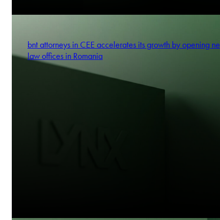
bnt attorneys in CEE accelerates its growth by opening n
law offices in Romania