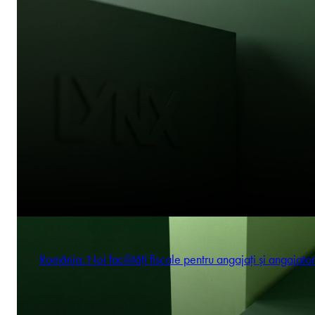
România: Noi facilități fiscale pentru angajați și angajator