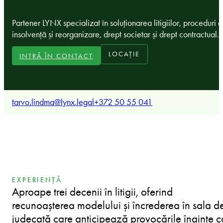
Partener LYNX specializat în soluționarea litigiilor, proceduri 
insolvență și reorganizare, drept societar și drept contractual.
LOCAȚIE
INTRĂ ÎN CONTACT
tarvo.lindma@lynx.legal
+372 50 55 041
EXPERIENȚĂ
Aproape trei decenii în litigii, oferind
recunoașterea modelului și încrederea în sala d
judecată care anticipează provocările înainte c