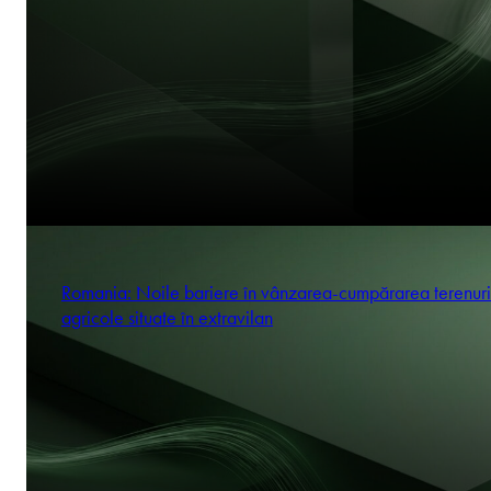
Romania: Noile bariere în vânzarea-cumpărarea terenuri
agricole situate în extravilan