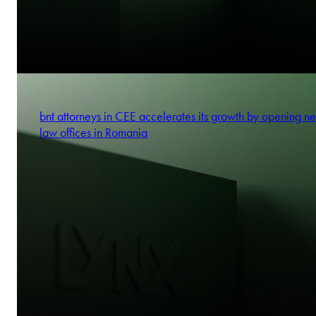
bnt attorneys in CEE accelerates its growth by opening n
law offices in Romania