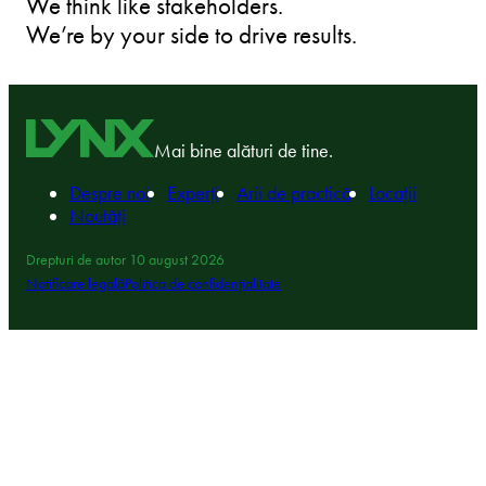
We think like stakeholders.
We’re by your side to drive results.
Mai bine alături de tine.
Despre noi
Experți
Arii de practică
Locații
Noutăți
Drepturi de autor 10 august 2026
Notificare legală
Politica de confidențialitate