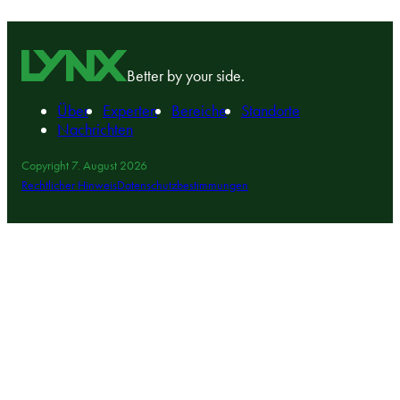
We think like stakeholders.
We’re by your side to drive results.
Better by your side.
Über
Experten
Bereiche
Standorte
Nachrichten
Copyright 7. August 2026
Rechtlicher Hinweis
Datenschutzbestimmungen