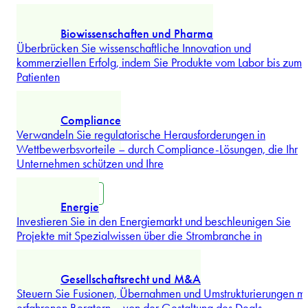
Beschaffung, Vertrieb und Handel
Stärken Sie Ihr Beschaffungs- und Handelsgeschäft mit
rechtlichen Rahmenbedingungen, die von einem
vertrauenswürdigen Partner des
...
Mehr erforschen
Biowissenschaften und Pharma
Überbrücken Sie wissenschaftliche Innovation und
kommerziellen Erfolg, indem Sie Produkte vom Labor bis zum
Patienten
...
Mehr erforschen
Compliance
Verwandeln Sie regulatorische Herausforderungen in
Wettbewerbsvorteile – durch Compliance-Lösungen, die Ihr
Unternehmen schützen und Ihre
...
Mehr erforschen
Energie
Investieren Sie in den Energiemarkt und beschleunigen Sie
Projekte mit Spezialwissen über die Strombranche in