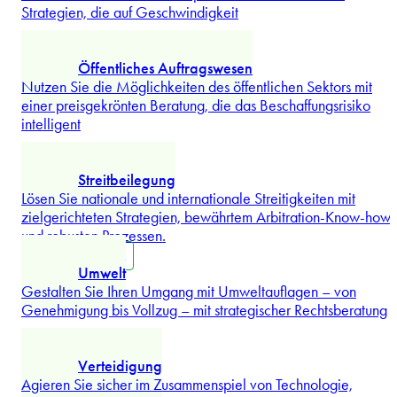
Mehr erforschen
IP, Technologie und Daten
Verwandeln Sie IP-, Technologie- und Datenherausforderunge
in Wettbewerbsvorteile mit spezialisierten rechtlichen
Strategien, die auf Geschwindigkeit
...
Mehr erforschen
Öffentliches Auftragswesen
Nutzen Sie die Möglichkeiten des öffentlichen Sektors mit
einer preisgekrönten Beratung, die das Beschaffungsrisiko
intelligent
...
Mehr erforschen
Streitbeilegung
Lösen Sie nationale und internationale Streitigkeiten mit
zielgerichteten Strategien, bewährtem Arbitration-Know-how
und robusten Prozessen.
Mehr erforschen
Umwelt
Gestalten Sie Ihren Umgang mit Umweltauflagen – von
Genehmigung bis Vollzug – mit strategischer Rechtsberatung