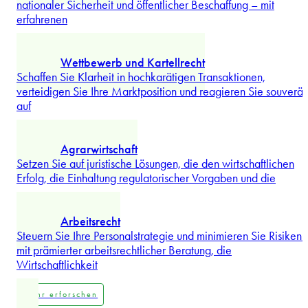
...
Mehr erforschen
Verteidigung
Agieren Sie sicher im Zusammenspiel von Technologie,
nationaler Sicherheit und öffentlicher Beschaffung – mit
erfahrenen
...
Mehr erforschen
Wettbewerb und Kartellrecht
Schaffen Sie Klarheit in hochkarätigen Transaktionen,
verteidigen Sie Ihre Marktposition und reagieren Sie souverä
auf
...
Mehr erforschen
Agrarwirtschaft
Setzen Sie auf juristische Lösungen, die den wirtschaftlichen
Erfolg, die Einhaltung regulatorischer Vorgaben und die
...
Mehr erforschen
Arbeitsrecht
Steuern Sie Ihre Personalstrategie und minimieren Sie Risiken 