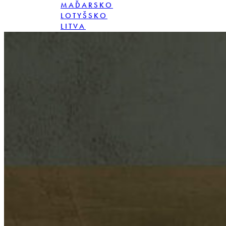
MAĎARSKO
LOTYŠSKO
LITVA
POLSKO
RUMUNSKO
SLOVENSKO