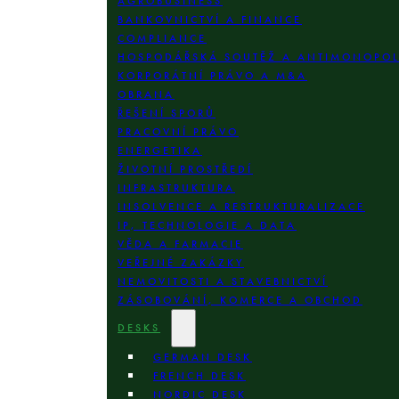
AGROBUSINESS
BANKOVNICTVÍ A FINANCE
COMPLIANCE
HOSPODÁŘSKÁ SOUTĚŽ A ANTIMONOPO
KORPORÁTNÍ PRÁVO A M&A
OBRANA
ŘEŠENÍ SPORŮ
PRACOVNÍ PRÁVO
ENERGETIKA
ŽIVOTNÍ PROSTŘEDÍ
INFRASTRUKTURA
INSOLVENCE A RESTRUKTURALIZACE
IP, TECHNOLOGIE A DATA
VĚDA A FARMACIE
VEŘEJNÉ ZAKÁZKY
NEMOVITOSTI A STAVEBNICTVÍ
ZÁSOBOVÁNÍ, KOMERCE A OBCHOD
DESKS
GERMAN DESK
FRENCH DESK
NORDIC DESK