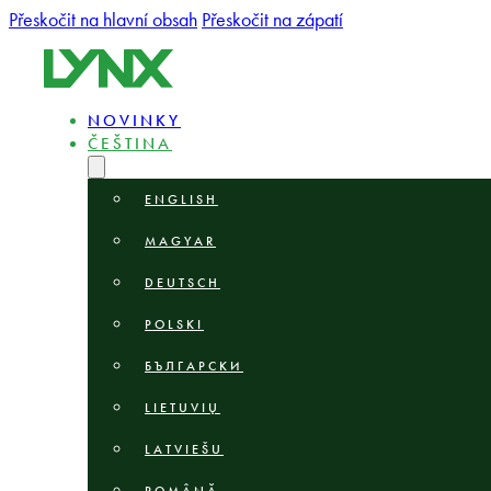
Přeskočit na hlavní obsah
Přeskočit na zápatí
NOVINKY
ČEŠTINA
ENGLISH
MAGYAR
DEUTSCH
POLSKI
БЪЛГАРСКИ
LIETUVIŲ
LATVIEŠU