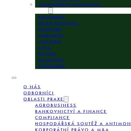
MEZINÁRODNÍ ZASTOUPENÍ
LOKALITY
BULHARSKO
ČESKÁ REPUBLIKA
ESTONSKO
MAĎARSKO
LOTYŠSKO
LITVA
POLSKO
RUMUNSKO
SLOVENSKO
O NÁS
ODBORNÍCI
OBLASTI PRAXE
AGROBUSINESS
BANKOVNICTVÍ A FINANCE
COMPLIANCE
HOSPODÁŘSKÁ SOUTĚŽ A ANTIMO
KORPORÁTNÍ PRÁVO A M&A