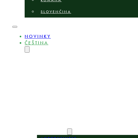
ROMÂNĂ
SLOVENČINA
NOVINKY
ČEŠTINA
ENGLISH
MAGYAR
DEUTSCH
POLSKI
БЪЛГАРСКИ
LIETUVIŲ
LATVIEŠU
ROMÂNĂ
SLOVENČINA
O NÁS
ODBORNÍCI
OBLASTI PRAXE