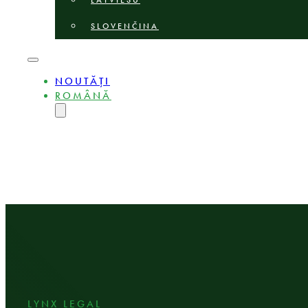
LATVIEŠU
SLOVENČINA
NOUTĂȚI
ROMÂNĂ
ENGLISH
MAGYAR
DEUTSCH
POLSKI
БЪЛГАРСКИ
ČEŠTINA
LIETUVIŲ
LATVIEŠU
SLOVENČINA
LYNX LEGAL