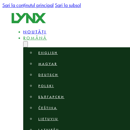
Sari la conținutul principal
Sari la subsol
NOUTĂȚI
ROMÂNĂ
ENGLISH
MAGYAR
DEUTSCH
POLSKI
БЪЛГАРСКИ
ČEŠTINA
LIETUVIŲ