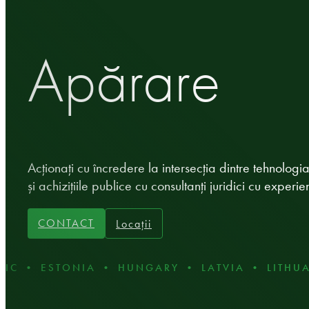
Apărare
Acționați cu încredere la intersecția dintre tehnolog
și achizițiile publice cu consultanți juridici cu experi
CONTACT
Locații
 • ESTONIA • HUNGARY • LATVIA • LITHUANI