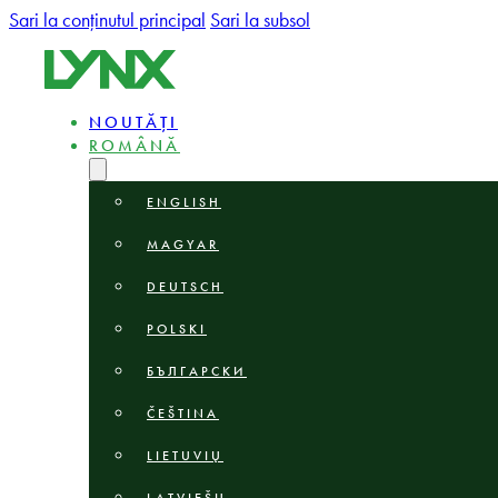
Sari la conținutul principal
Sari la subsol
NOUTĂȚI
ROMÂNĂ
ENGLISH
MAGYAR
DEUTSCH
POLSKI
БЪЛГАРСКИ
ČEŠTINA
LIETUVIŲ