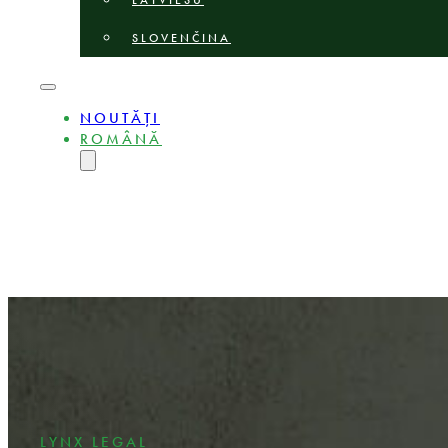
LATVIEŠU
SLOVENČINA
NOUTĂȚI
ROMÂNĂ
ENGLISH
MAGYAR
DEUTSCH
POLSKI
БЪЛГАРСКИ
ČEŠTINA
LIETUVIŲ
LATVIEŠU
SLOVENČINA
LYNX LEGAL