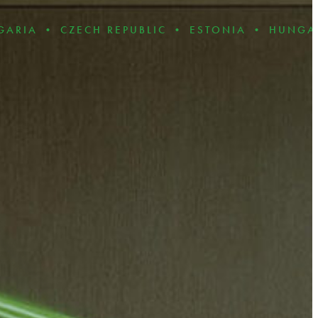
ECH REPUBLIC • ESTONIA • HUNGARY • LATV