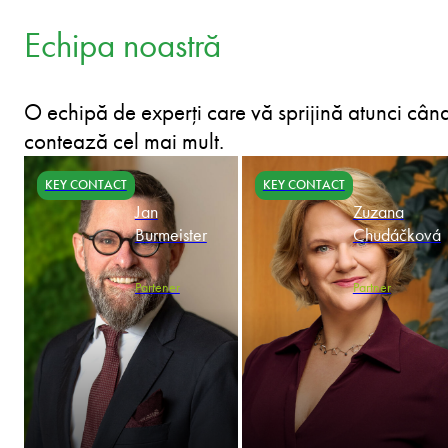
Echipa noastră
O echipă de experți care vă sprijină atunci cân
contează cel mai mult.
KEY CONTACT
KEY CONTACT
Jan
Zuzana
Burmeister
Chudáčková
Partener
Partner