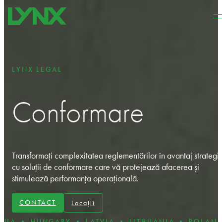
Sari la conținutul principal
Sari la subsol
LYNX LEGAL
Conformare
Transformați complexitatea reglementărilor în avantaj strategi
cu soluții de conformare care vă protejează afacerea și
stimulează performanța operațională.
CONTACT
Locații
GARY • LATVIA • LITHUANIA • POLAND • ROMANI