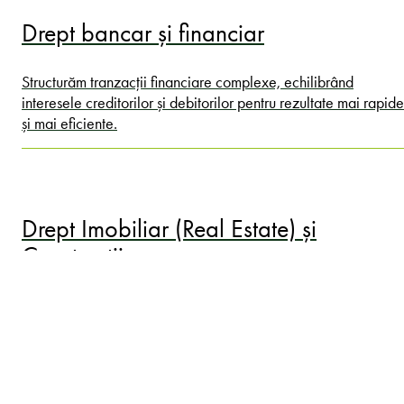
Drept bancar și financiar
Structurăm tranzacții financiare complexe, echilibrând
interesele creditorilor și debitorilor pentru rezultate mai rapide
și mai eficiente.
Drept Imobiliar (Real Estate) și
Construcții
Dezvoltați proiecte imobiliare și de construcții în întreaga
regiune ECE, beneficiind de o viziune comercială solidă și
cunoștințele locale acumulate în urma a sute de tranzacții și
proiecte.