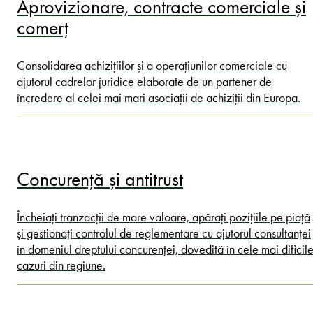
Aprovizionare, contracte comerciale și
comerț
Consolidarea achizițiilor și a operațiunilor comerciale cu
ajutorul cadrelor juridice elaborate de un partener de
încredere al celei mai mari asociații de achiziții din Europa.
Concurență și antitrust
Încheiați tranzacții de mare valoare, apărați pozițiile pe piață
și gestionați controlul de reglementare cu ajutorul consultanței
în domeniul dreptului concurenței, dovedită în cele mai dificil
cazuri din regiune.