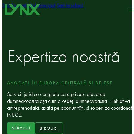
Sari la conținutul principal
Sari la subsol
Expertiza noastră
AVOCAȚI ÎN EUROPA CENTRALĂ ȘI DE EST
Servicii juridice complete care privesc afacerea
dumneavoastră așa cum o vedeți dumneavoastră – inițiativă
antreprenorială, axată pe oportunități, și expertiză coordonat
în ECE.
SERVICII
BIROURI