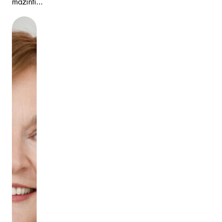
mažinti…