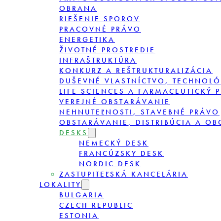
OBRANA
RIEŠENIE SPOROV
PRACOVNÉ PRÁVO
ENERGETIKA
ŽIVOTNÉ PROSTREDIE
INFRAŠTRUKTÚRA
KONKURZ A REŠTRUKTURALIZÁCIA
DUŠEVNÉ VLASTNÍCTVO, TECHNOLÓ
LIFE SCIENCES A FARMACEUTICKÝ 
VEREJNÉ OBSTARÁVANIE
NEHNUTEĽNOSTI, STAVEBNÉ PRÁVO
OBSTARÁVANIE, DISTRIBÚCIA A O
DESKS
NEMECKÝ DESK
FRANCÚZSKY DESK
NORDIC DESK
ZASTUPITEĽSKÁ KANCELÁRIA
LOKALITY
BULGARIA
CZECH REPUBLIC
ESTONIA