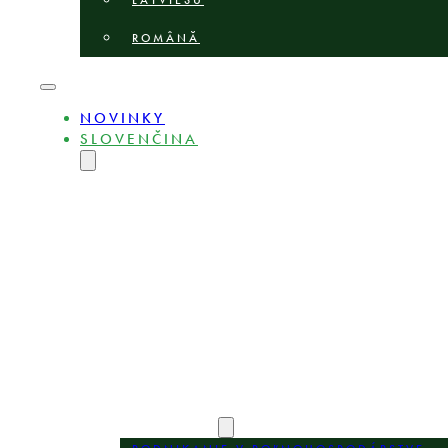
LATVIEŠU
ROMÂNĂ
NOVINKY
SLOVENČINA
ENGLISH
MAGYAR
DEUTSCH
POLSKI
БЪЛГАРСКИ
ČEŠTINA
LIETUVIŲ
LATVIEŠU
ROMÂNĂ
O STRÁNKE
EXPERTI
OBLASTI PRAXE