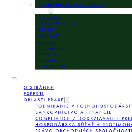
ZASTUPITEĽSKÁ KANCELÁRIA
LOKALITY
BULGARIA
CZECH REPUBLIC
ESTONIA
HUNGARY
LATVIA
LITHUANIA
POLAND
ROMANIA
SLOVENSKO
O STRÁNKE
EXPERTI
OBLASTI PRAXE
PODNIKANIE V POĽNOHOSPODÁRST
BANKOVNÍCTVO A FINANCIE
COMPLIANCE / DODRŽIAVANIE PRE
HOSPODÁRSKA SÚŤAŽ A PROTIMON
PRÁVO OBCHODNÝCH SPOLOČNOSTÍ,