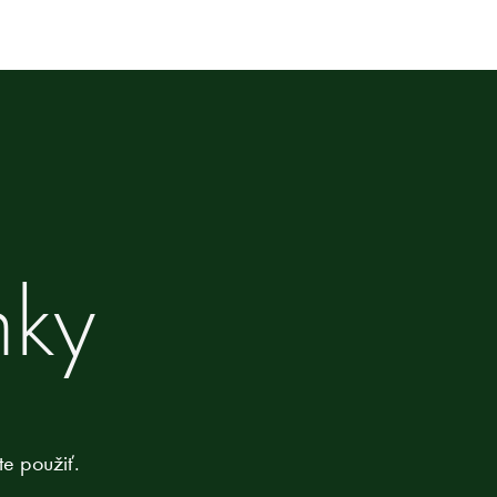
nky
e použiť.