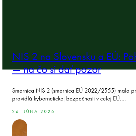
NIS 2 na Slovensku a EÚ: Po
— na čo si dať pozor
Smernica NIS 2 (smernica EÚ 2022/2555) mala pri
pravidlá kybernetickej bezpečnosti v celej EÚ.…
26. JÚNA 2026