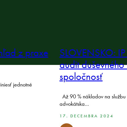
hľad z praxe
SLOVENSKO: IP 
audit duševného 
spoločnosť
niesť jednotné
Až 90 % nákladov na službu 
advokátska…
17. DECEMBRA 2024