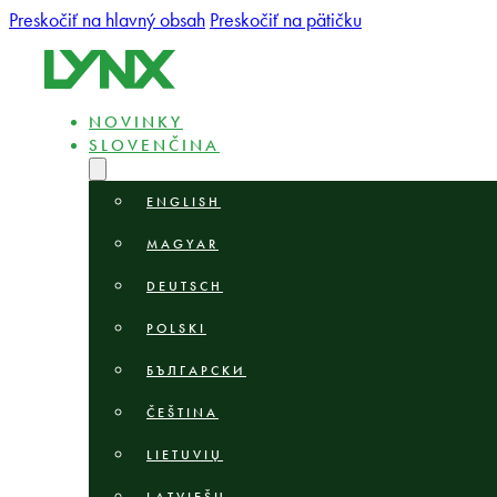
Preskočiť na hlavný obsah
Preskočiť na pätičku
NOVINKY
SLOVENČINA
ENGLISH
MAGYAR
DEUTSCH
POLSKI
БЪЛГАРСКИ
ČEŠTINA
LIETUVIŲ