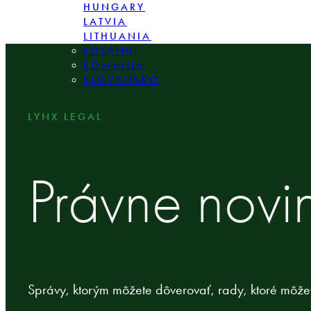
HUNGARY
LATVIA
LITHUANIA
POLAND
ROMANIA
SLOVENSKO
LYNX LEGAL
Právne novi
Správy, ktorým môžete dôverovať, rady, ktoré môžet