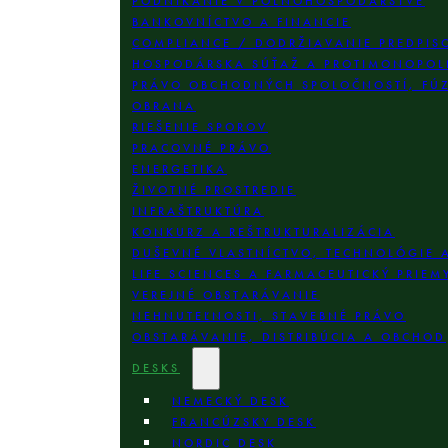
PODNIKANIE V POĽNOHOSPODÁRSTVE
BANKOVNÍCTVO A FINANCIE
COMPLIANCE / DODRŽIAVANIE PREDPIS
HOSPODÁRSKA SÚŤAŽ A PROTIMONOPOL
PRÁVO OBCHODNÝCH SPOLOČNOSTÍ, FÚZI
OBRANA
RIEŠENIE SPOROV
PRACOVNÉ PRÁVO
ENERGETIKA
ŽIVOTNÉ PROSTREDIE
INFRAŠTRUKTÚRA
KONKURZ A REŠTRUKTURALIZÁCIA
DUŠEVNÉ VLASTNÍCTVO, TECHNOLÓGIE 
LIFE SCIENCES A FARMACEUTICKÝ PRIEM
VEREJNÉ OBSTARÁVANIE
NEHNUTEĽNOSTI, STAVEBNÉ PRÁVO
OBSTARÁVANIE, DISTRIBÚCIA A OBCHOD
DESKS
NEMECKÝ DESK
FRANCÚZSKY DESK
NORDIC DESK