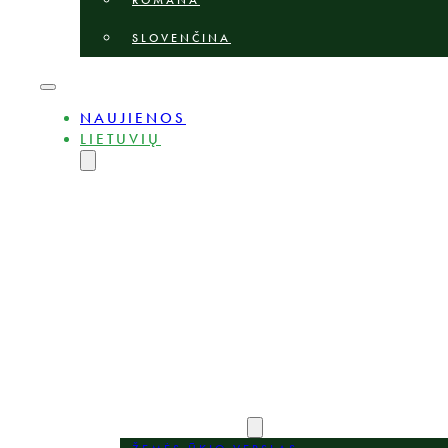
ROMÂNĂ
SLOVENČINA
NAUJIENOS
LIETUVIŲ
ENGLISH
MAGYAR
DEUTSCH
POLSKI
БЪЛГАРСКИ
ČEŠTINA
LATVIEŠU
ROMÂNĂ
SLOVENČINA
APIE
EKSPERTAI
PRAKTIKOS SRITYS