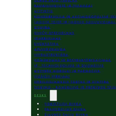
ŽEMĖS ŪKIO VERSLAS
BANKININKYSTĖ IR FINANSAI
ATITIKTIS
KONKURENCIJA IR ANTIMONOPOLINĖ TE
ĮMONIŲ TEISĖ IR ĮMONIŲ SUSIJUNGIMAI 
GYNYBA
GINČŲ SPRENDIMAS
ĮDARBINIMAS
ENERGETIKA
APLINKOSAUGA
INFRASTRUKTŪRA
NEMOKUMAS IR RESTRUKTŪRIZAVIMAS
IP, TECHNOLOGIJOS IR DUOMENYS
GYVYBĖS MOKSLAI IR FARMACIJA
VIEŠIEJI PIRKIMAI
NEKILNOJAMASIS TURTAS IR STATYBA
TIEKIMO , KOMERCINĖ IR PREKYBOS TEIS
DESKS
VOKIETIJOS RINKA
PRANCŪZIJOS RINKA
ŠIAURĖS ŠALIŲ RINKA