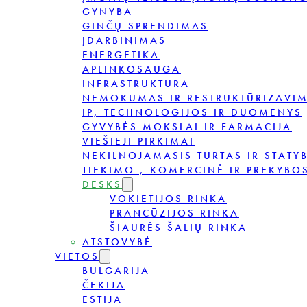
GYNYBA
GINČŲ SPRENDIMAS
ĮDARBINIMAS
ENERGETIKA
APLINKOSAUGA
INFRASTRUKTŪRA
NEMOKUMAS IR RESTRUKTŪRIZAVI
IP, TECHNOLOGIJOS IR DUOMENYS
GYVYBĖS MOKSLAI IR FARMACIJA
VIEŠIEJI PIRKIMAI
NEKILNOJAMASIS TURTAS IR STATY
TIEKIMO , KOMERCINĖ IR PREKYBOS
DESKS
VOKIETIJOS RINKA
PRANCŪZIJOS RINKA
ŠIAURĖS ŠALIŲ RINKA
ATSTOVYBĖ
VIETOS
BULGARIJA
ČEKIJA
ESTIJA