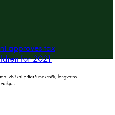
t approves tax
ildren for 2021
mai visiškai pritarė mokesčių lengvatos
u vaikų…