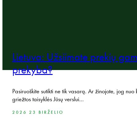
Lietuva: Užsiimate prekių ga
prekyba?
Pasiruoškite sutikti ne tik vasarą. Ar žinojote, jog nuo 
griežtos taisyklės Jūsų verslui…
2026 23 BIRŽELIO