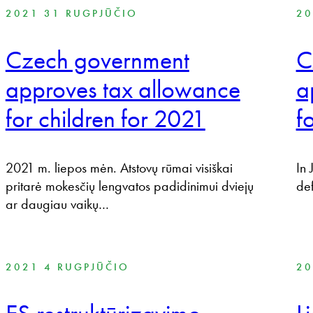
2021 31 RUGPJŪČIO
20
Czech government
C
approves tax allowance
a
for children for 2021
f
2021 m. liepos mėn. Atstovų rūmai visiškai
In 
pritarė mokesčių lengvatos padidinimui dviejų
def
ar daugiau vaikų…
2021 4 RUGPJŪČIO
20