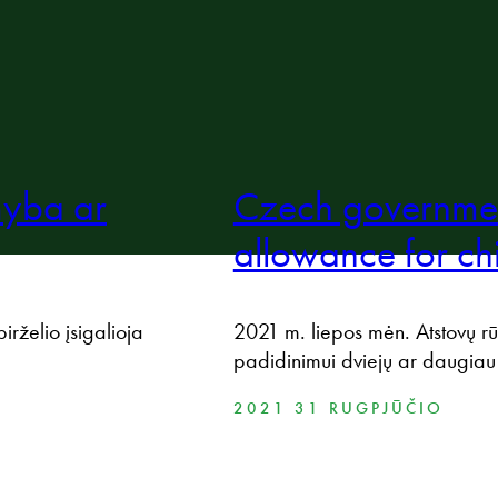
myba ar
Czech governmen
allowance for ch
birželio įsigalioja
2021 m. liepos mėn. Atstovų rū
padidinimui dviejų ar daugia
2021 31 RUGPJŪČIO