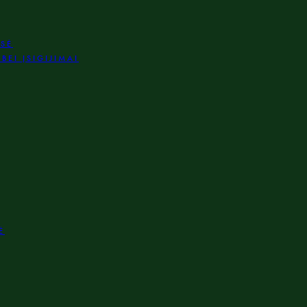
ISĖ
BEI ĮSIGIJIMAI
Ė