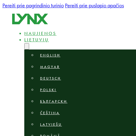
Pereiti prie pagrindinio turinio
Pereiti prie puslapio apačios
NAUJIENOS
LIETUVIŲ
ENGLISH
MAGYAR
DEUTSCH
POLSKI
БЪЛГАРСКИ
ČEŠTINA
LATVIEŠU