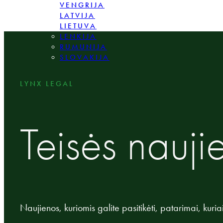
VENGRIJA
LATVIJA
LIETUVA
LENKIJA
RUMUNIJA
SLOVAKIJA
LYNX LEGAL
Teisės nauji
Naujienos, kuriomis galite pasitikėti, patarimai, kuria