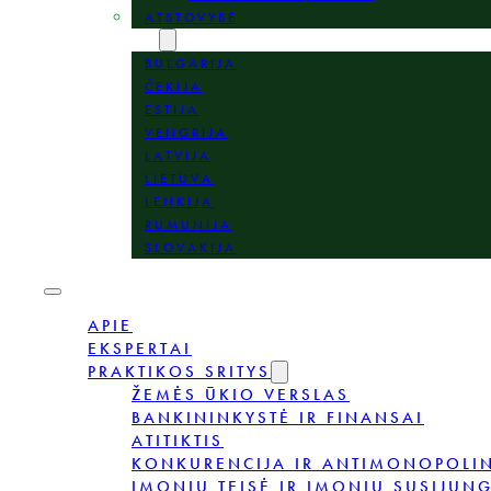
ATSTOVYBĖ
VIETOS
BULGARIJA
ČEKIJA
ESTIJA
VENGRIJA
LATVIJA
LIETUVA
LENKIJA
RUMUNIJA
SLOVAKIJA
APIE
EKSPERTAI
PRAKTIKOS SRITYS
ŽEMĖS ŪKIO VERSLAS
BANKININKYSTĖ IR FINANSAI
ATITIKTIS
KONKURENCIJA IR ANTIMONOPOLIN
ĮMONIŲ TEISĖ IR ĮMONIŲ SUSIJUNG