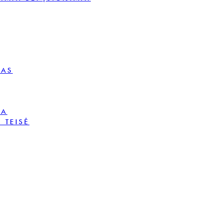
MAS
BA
 TEISĖ