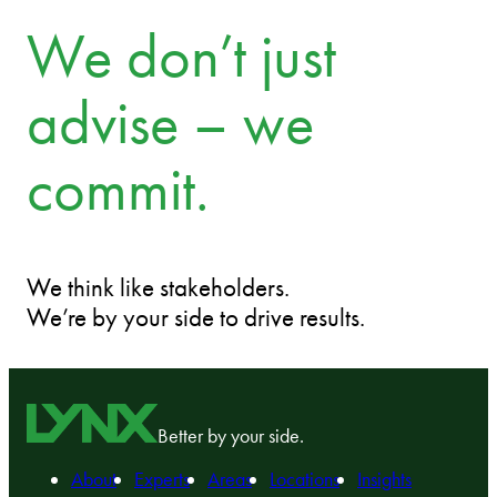
We don’t just
advise – we
commit.
We think like stakeholders.
We’re by your side to drive results.
Better by your side.
About
Experts
Areas
Locations
Insights