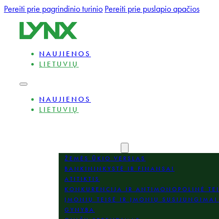
Pereiti prie pagrindinio turinio
Pereiti prie puslapio apačios
NAUJIENOS
LIETUVIŲ
NAUJIENOS
LIETUVIŲ
APIE
EKSPERTAI
PRAKTIKOS SRITYS
ŽEMĖS ŪKIO VERSLAS
BANKININKYSTĖ IR FINANSAI
ATITIKTIS
KONKURENCIJA IR ANTIMONOPOLINĖ TE
ĮMONIŲ TEISĖ IR ĮMONIŲ SUSIJUNGIMAI 
GYNYBA