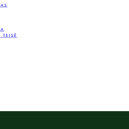
MAS
BA
 TEISĖ