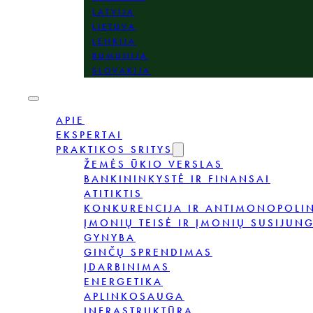
LATVIJA
LIETUVA
LENKIJA
RUMUNIJA
SLOVAKIJA
APIE
EKSPERTAI
PRAKTIKOS SRITYS
ŽEMĖS ŪKIO VERSLAS
BANKININKYSTĖ IR FINANSAI
ATITIKTIS
KONKURENCIJA IR ANTIMONOPOLIN
ĮMONIŲ TEISĖ IR ĮMONIŲ SUSIJUNG
GYNYBA
GINČŲ SPRENDIMAS
ĮDARBINIMAS
ENERGETIKA
APLINKOSAUGA
INFRASTRUKTŪRA