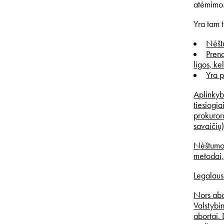
atėmimo
Yra tam t
Nėštu
Prena
ligos, k
Yra p
Aplinkybe
tiesiogia
prokuror
savaičių)
Nėštumo 
metodai,
Legalaus
Nors abor
Valstybin
abortai. 