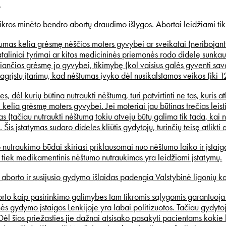
.
ikros minėto bendro abortų draudimo išlygos. Abortai leidžiami tik 
mas kelia grėsmę nėščios moters gyvybei ar sveikatai (neribojant
taliniai tyrimai ar kitos medicininės priemonės rodo didelę sunk
eliančios grėsmę jo gyvybei, tikimybę (kol vaisius galės gyventi sa
agrįstų įtarimų, kad nėštumas įvyko dėl nusikalstamos veikos (iki 
s, dėl kurių būtina nutraukti nėštumą, turi patvirtinti ne tas, kuris a
i kelia grėsmę moters gyvybei. Jei moteriai jau būtinas trečias leisti
as (tačiau nutraukti nėštumą tokiu atveju būtų galima tik tada, ka
. Šis įstatymas sudaro dideles kliūtis gydytojų, turinčių teisę atlikti 
nutraukimo būdai skiriasi priklausomai nuo nėštumo laiko ir įstaigo
 tiek medikamentinis nėštumo nutraukimas yra leidžiami įstatymų.
 aborto ir susijusio gydymo išlaidas padengia Valstybinė ligonių k
to kaip pasirinkimo galimybes tam tikromis sąlygomis garantuoja įs
ės gydymo įstaigos Lenkijoje yra labai politizuotos. Tačiau gydytoja
Dėl šios priežasties jie dažnai atsisako pasakyti pacientams kokie 