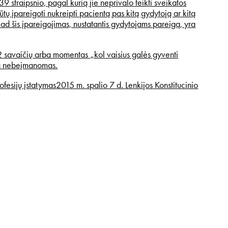
9 straipsnio, pagal kurią jie neprivalo teikti sveikatos
ūtų įpareigoti nukreipti pacientą pas kitą gydytoją ar kitą
kad šis įpareigojimas, nustatantis gydytojams pareigą, yra
12 savaičių arba momentas „kol vaisius galės gyventi
pa nebeįmanomas.
ofesijų įstatymas
2015 m. spalio 7 d. Lenkijos Konstitucinio