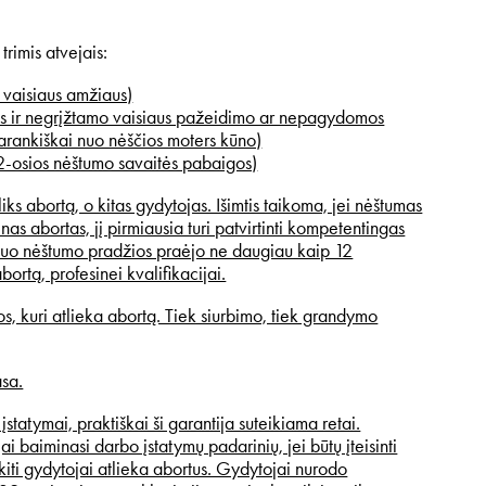
trimis atvejais:
 vaisiaus amžiaus)
aus ir negrįžtamo vaisiaus pažeidimo ar nepagydomos
varankiškai nuo nėščios moters kūno)
12-osios nėštumo savaitės pabaigos)
tliks abortą, o kitas gydytojas. Išimtis taikoma, jei nėštumas
nas abortas, jį pirmiausia turi patvirtinti kompetentingas
i nuo nėštumo pradžios praėjo ne daugiau kaip 12
abortą, profesinei kvalifikacijai.
s, kuri atlieka abortą. Tiek siurbimo, tiek grandymo
asa.
tatymai, praktiškai ši garantija suteikiama retai.
i baiminasi darbo įstatymų padarinių, jei būtų įteisinti
kiti gydytojai atlieka abortus. Gydytojai nurodo