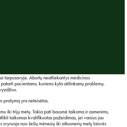
asi tarpusavyje
. Abortų neatliekantys medi
cinos
tai patarti pacientams, kuriems kyla atitinkamų problemų.
avyzdžius.
us prašymą yra neteisėtas.
u iki trijų metų. Tokia pati bausmė taikoma ir asmenims,
ikti taikomas kvalifikuotas pažeidimas, jei vaisius jau
 svyruoja nuo šešių mėnesių iki aštuonerių metų laisvės