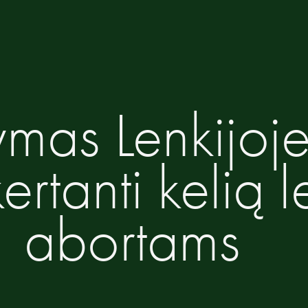
ymas Lenkijoj
kertanti kelią 
abortams