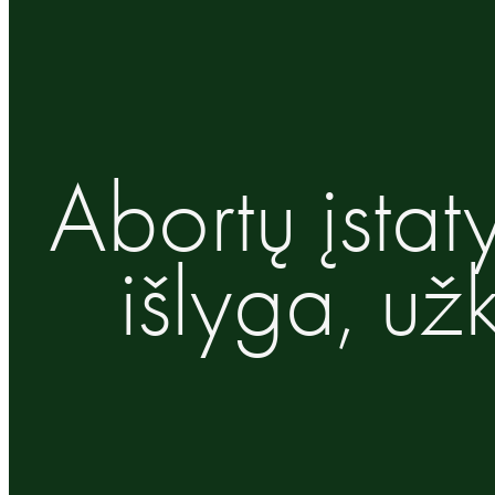
Abortų įstat
išlyga, už