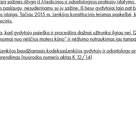
ą sąžinės išlygą iš Medicinos ir odontologijos profesijų įstatymo 3
s paslaugų, nesuderinamų su jų sąžine. Iš tiesų gydytojai taip pat b
 įstaigą. Tačiau 2015 m. Lenkijos konstitucinis teismas paskelbė, 
ucinis.
kia, kad gydytojo paieška ir procedūra dažnai užtrunka ilgiau nei 
usomai nuo nėščios moters kūno“ ir nėštumo nutraukimas jau tam
Lenkijos baudžiamasis kodeksas
Lenkijos gydytojų ir odontologų pr
prendimas (nuorodos numeris aktas K 12/14)