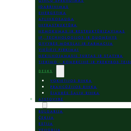
GINČŲ SPRENDIMAS
ĮDARBINIMAS
ENERGETIKA
APLINKOSAUGA
INFRASTRUKTŪRA
NEMOKUMAS IR RESTRUKTŪRIZAVIMAS
IP, TECHNOLOGIJOS IR DUOMENYS
GYVYBĖS MOKSLAI IR FARMACIJA
VIEŠIEJI PIRKIMAI
NEKILNOJAMASIS TURTAS IR STATYBA
TIEKIMO , KOMERCINĖ IR PREKYBOS TEIS
DESKS
VOKIETIJOS RINKA
PRANCŪZIJOS RINKA
ŠIAURĖS ŠALIŲ RINKA
ATSTOVYBĖ
VIETOS
BULGARIJA
ČEKIJA
ESTIJA
VENGRIJA