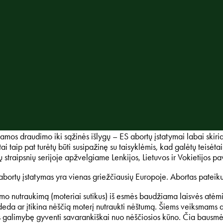
amos draudimo iki sąžinės išlygų – ES abortų įstatymai
labai skiri
tai
taip pat turėtų būti susipažinę su taisyklėmis, kad galėtų teisė
ių straipsnių serijoje apžvelgiame Lenkijos, Lietuvos ir Vokietijos p
 abortų įstatymas yra vienas griežčiausių Europoje. Abortas pateik
mo nutraukimą (moteriai sutikus) iš esmės baudžiama laisvės atėmim
eda ar įtikina nėščią moterį nutraukti nėštumą. Šiems veiksmams atl
ęs galimybę gyventi savarankiškai nuo nėščiosios kūno. Čia bausmės