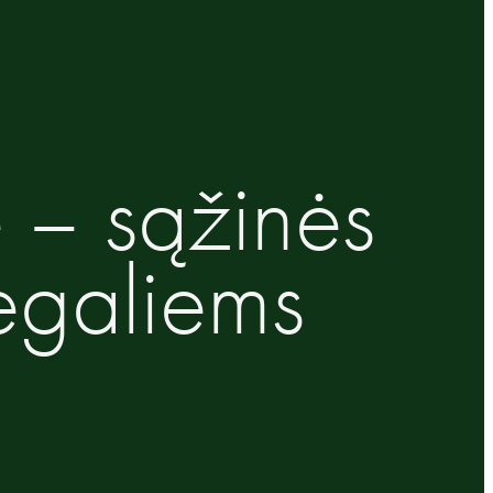
e – sąžinės
legaliems