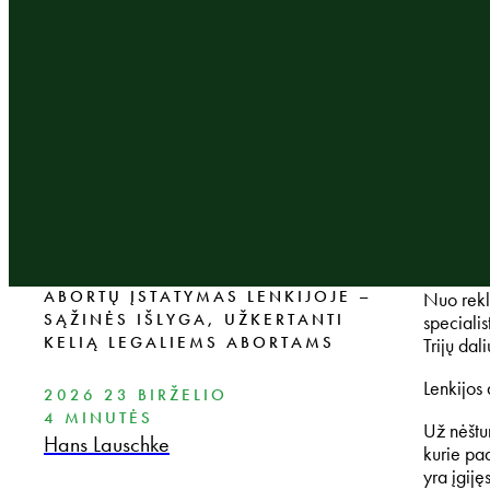
ABORTŲ ĮSTATYMAS LENKIJOJE –
Nuo rekl
SĄŽINĖS IŠLYGA, UŽKERTANTI
specialis
KELIĄ LEGALIEMS ABORTAMS
Trijų dal
Lenkijos
2026 23 BIRŽELIO
4 MINUTĖS
Už nėštu
Hans Lauschke
kurie pad
yra įgij