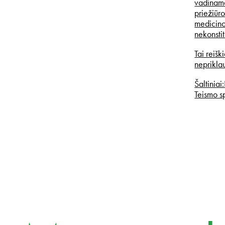
vadinamąj
priežiūro
medicinos
nekonstit
Tai reiš
neprikla
Šaltiniai:
Teismo s