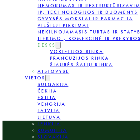
NEMOKUMAS IR RESTRUKTŪRIZAVI
IP, TECHNOLOGIJOS IR DUOMENYS
GYVYBĖS MOKSLAI IR FARMACIJA
VIEŠIEJI PIRKIMAI
NEKILNOJAMASIS TURTAS IR STATY
TIEKIMO , KOMERCINĖ IR PREKYBOS
DESKS
VOKIETIJOS RINKA
PRANCŪZIJOS RINKA
ŠIAURĖS ŠALIŲ RINKA
ATSTOVYBĖ
VIETOS
BULGARIJA
ČEKIJA
ESTIJA
VENGRIJA
LATVIJA
LIETUVA
LENKIJA
RUMUNIJA
SLOVAKIJA