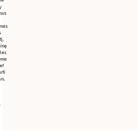
ų
sus
 mes
s
į,
cinę
Mes
ame
et
rti
us,
o