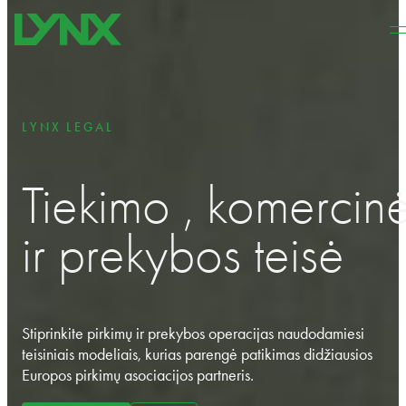
Pereiti prie pagrindinio turinio
Pereiti prie puslapio apačios
LYNX LEGAL
Tiekimo , komercin
ir prekybos teisė
Stiprinkite pirkimų ir prekybos operacijas naudodamiesi
teisiniais modeliais, kurias parengė patikimas didžiausios
Europos pirkimų asociacijos partneris.