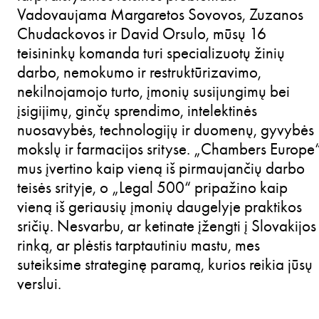
Vadovaujama Margaretos Sovovos, Zuzanos
Chudackovos ir David Orsulo, mūsų 16
teisininkų komanda turi specializuotų žinių
darbo, nemokumo ir restruktūrizavimo,
nekilnojamojo turto, įmonių susijungimų bei
įsigijimų, ginčų sprendimo, intelektinės
nuosavybės, technologijų ir duomenų, gyvybės
mokslų ir farmacijos srityse. „Chambers Europe
mus įvertino kaip vieną iš pirmaujančių darbo
teisės srityje, o „Legal 500“ pripažino kaip
vieną iš geriausių įmonių daugelyje praktikos
sričių. Nesvarbu, ar ketinate įžengti į Slovakijos
rinką, ar plėstis tarptautiniu mastu, mes
suteiksime strateginę paramą, kurios reikia jūsų
verslui.