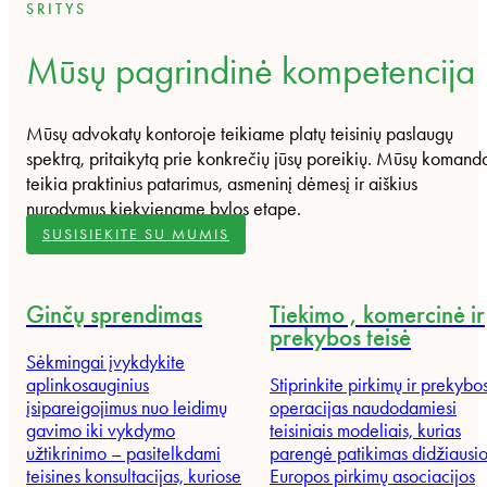
SRITYS
Mūsų pagrindinė kompetencija
Mūsų advokatų kontoroje teikiame platų teisinių paslaugų
spektrą, pritaikytą prie konkrečių jūsų poreikių. Mūsų komand
teikia praktinius patarimus, asmeninį dėmesį ir aiškius
nurodymus kiekviename bylos etape.
SUSISIEKITE SU MUMIS
Ginčų sprendimas
Tiekimo , komercinė ir
prekybos teisė
Sėkmingai įvykdykite
aplinkosauginius
Stiprinkite pirkimų ir prekybo
įsipareigojimus nuo leidimų
operacijas naudodamiesi
gavimo iki vykdymo
teisiniais modeliais, kurias
užtikrinimo – pasitelkdami
parengė patikimas didžiausio
teisines konsultacijas, kuriose
Europos pirkimų asociacijos