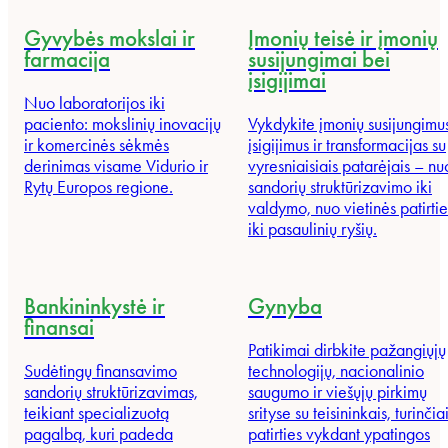
Gyvybės mokslai ir
Įmonių teisė ir įmonių
farmacija
susijungimai bei
įsigijimai
Nuo laboratorijos iki
paciento: mokslinių inovacijų
Vykdykite įmonių susijungimu
ir komercinės sėkmės
įsigijimus ir transformacijas su
derinimas visame Vidurio ir
vyresniaisiais patarėjais – nu
Rytų Europos regione.
sandorių struktūrizavimo iki
valdymo, nuo vietinės patirtie
iki pasaulinių ryšių.
Bankininkystė ir
Gynyba
finansai
Patikimai dirbkite pažangiųjų
Sudėtingų finansavimo
technologijų, nacionalinio
sandorių struktūrizavimas,
saugumo ir viešųjų pirkimų
teikiant specializuotą
srityse su teisininkais, turinčia
pagalbą, kuri padeda
patirties vykdant ypatingos