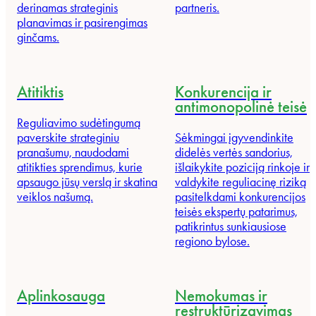
derinamas strateginis
partneris.
planavimas ir pasirengimas
ginčams.
Atitiktis
Konkurencija ir
antimonopolinė teisė
Reguliavimo sudėtingumą
paverskite strateginiu
Sėkmingai įgyvendinkite
pranašumu, naudodami
didelės vertės sandorius,
atitikties sprendimus, kurie
išlaikykite poziciją rinkoje ir
apsaugo jūsų verslą ir skatina
valdykite reguliacinę riziką
veiklos našumą.
pasitelkdami konkurencijos
teisės ekspertų patarimus,
patikrintus sunkiausiose
regiono bylose.
Aplinkosauga
Nemokumas ir
restruktūrizavimas