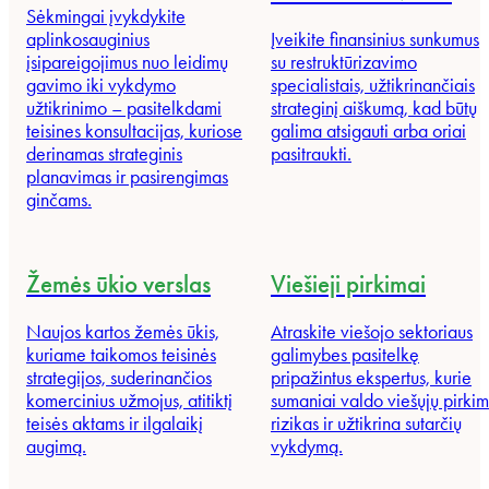
Sėkmingai įvykdykite
aplinkosauginius
Įveikite finansinius sunkumus
įsipareigojimus nuo leidimų
su restruktūrizavimo
gavimo iki vykdymo
specialistais, užtikrinančiais
užtikrinimo – pasitelkdami
strateginį aiškumą, kad būtų
teisines konsultacijas, kuriose
galima atsigauti arba oriai
derinamas strateginis
pasitraukti.
planavimas ir pasirengimas
ginčams.
Žemės ūkio verslas
Viešieji pirkimai
Naujos kartos žemės ūkis,
Atraskite viešojo sektoriaus
kuriame taikomos teisinės
galimybes pasitelkę
strategijos, suderinančios
pripažintus ekspertus, kurie
komercinius užmojus, atitiktį
sumaniai valdo viešųjų pirki
teisės aktams ir ilgalaikį
rizikas ir užtikrina sutarčių
augimą.
vykdymą.