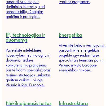
suderinti skolintojo ir
svarbos programas.
skolininko interesus, kad
sandoris būtų užbaigtas
greičiau ir protingiau.
IP, technologijos ir
Energetika
duomenys
Atverkite kelią investicijoms i
Paverskite intelektinės
paspartinkite energetikos
nuosavybės, technologijų ir
projektų įgyvendinimą su
duomenų iššūkius
specialistais turinčiais patirtį
konkurenciniu pranašumu,
Vidurio ir Rytų Europoje
pasitelkdami specializuotas
energetikos rinkose.
teisines strategijas , sukurtas
greitam veikimui visoje
Vidurio ir Rytų Europoje.
Nekilnojamasis turtas
Infrastruktūra