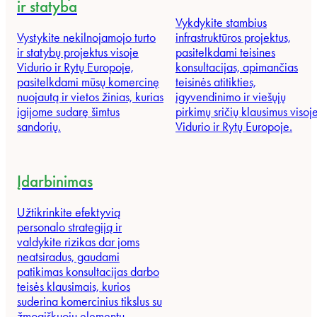
ir statyba
Vykdykite stambius
Vystykite nekilnojamojo turto
infrastruktūros projektus,
ir statybų projektus visoje
pasitelkdami teisines
Vidurio ir Rytų Europoje,
konsultacijas, apimančias
pasitelkdami mūsų komercinę
teisinės atitikties,
nuojautą ir vietos žinias, kurias
įgyvendinimo ir viešųjų
įgijome sudarę šimtus
pirkimų sričių klausimus visoj
sandorių.
Vidurio ir Rytų Europoje.
Įdarbinimas
Užtikrinkite efektyvią
personalo strategiją ir
valdykite rizikas dar joms
neatsiradus, gaudami
patikimas konsultacijas darbo
teisės klausimais, kurios
suderina komercinius tikslus su
žmogiškuoju elementu.