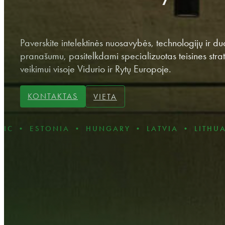
Paverskite intelektinės nuosavybės, technologijų ir d
pranašumu, pasitelkdami specializuotas teisines strat
veikimui visoje Vidurio ir Rytų Europoje.
KONTAKTAS
VIETA
ONIA • HUNGARY • LATVIA • LITHUANIA • PO