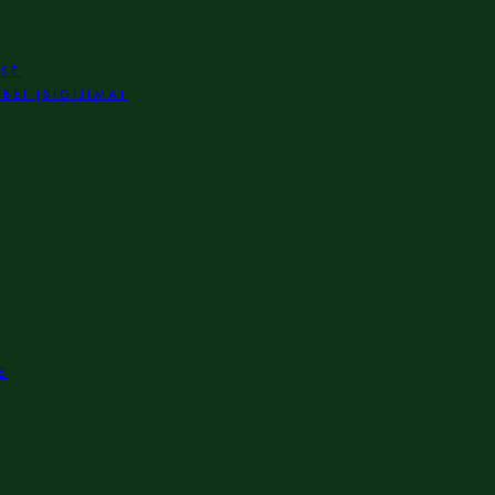
ISĖ
BEI ĮSIGIJIMAI
Ė