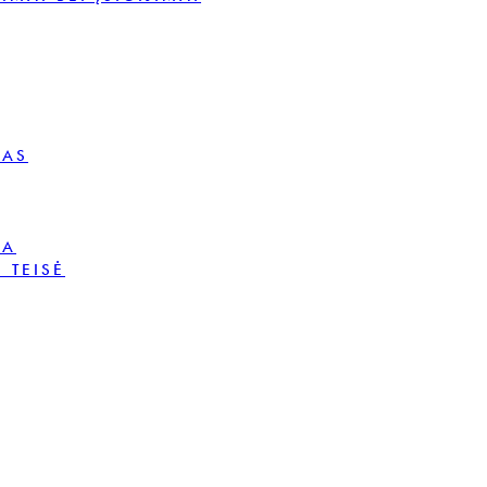
MAS
BA
 TEISĖ