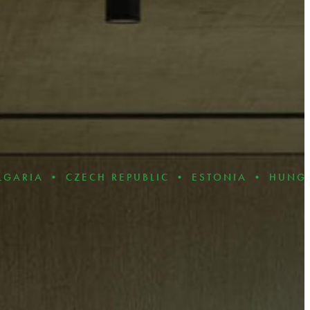
CZECH REPUBLIC • ESTONIA • HUNGARY • LAT