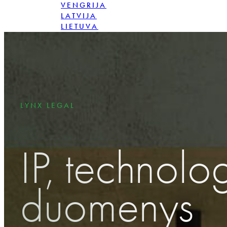
VENGRIJA
LATVIJA
LIETUVA
LENKIJA
RUMUNIJA
SLOVAKIJA
LYNX LEGAL
IP, technolog
duomenys