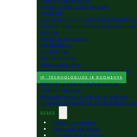
ŽEMĖS ŪKIO VERSLAS
BANKININKYSTĖ IR FINANSAI
ATITIKTIS
KONKURENCIJA IR ANTIMONOPOLINĖ TE
ĮMONIŲ TEISĖ IR ĮMONIŲ SUSIJUNGIMAI 
GYNYBA
GINČŲ SPRENDIMAS
ĮDARBINIMAS
ENERGETIKA
APLINKOSAUGA
INFRASTRUKTŪRA
NEMOKUMAS IR RESTRUKTŪRIZAVIMAS
IP, TECHNOLOGIJOS IR DUOMENYS
GYVYBĖS MOKSLAI IR FARMACIJA
VIEŠIEJI PIRKIMAI
NEKILNOJAMASIS TURTAS IR STATYBA
TIEKIMO , KOMERCINĖ IR PREKYBOS TEIS
DESKS
VOKIETIJOS RINKA
PRANCŪZIJOS RINKA
ŠIAURĖS ŠALIŲ RINKA