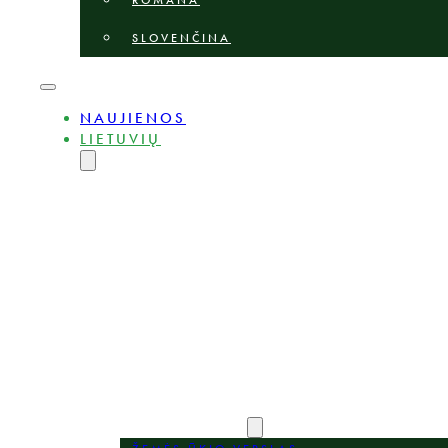
ROMÂNĂ
SLOVENČINA
NAUJIENOS
LIETUVIŲ
ENGLISH
MAGYAR
DEUTSCH
POLSKI
БЪЛГАРСКИ
ČEŠTINA
LATVIEŠU
ROMÂNĂ
SLOVENČINA
APIE
EKSPERTAI
PRAKTIKOS SRITYS