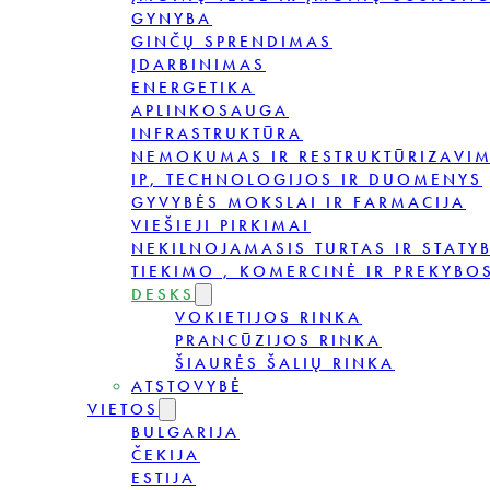
GYNYBA
GINČŲ SPRENDIMAS
ĮDARBINIMAS
ENERGETIKA
APLINKOSAUGA
INFRASTRUKTŪRA
NEMOKUMAS IR RESTRUKTŪRIZAVI
IP, TECHNOLOGIJOS IR DUOMENYS
GYVYBĖS MOKSLAI IR FARMACIJA
VIEŠIEJI PIRKIMAI
NEKILNOJAMASIS TURTAS IR STATY
TIEKIMO , KOMERCINĖ IR PREKYBOS
DESKS
VOKIETIJOS RINKA
PRANCŪZIJOS RINKA
ŠIAURĖS ŠALIŲ RINKA
ATSTOVYBĖ
VIETOS
BULGARIJA
ČEKIJA
ESTIJA