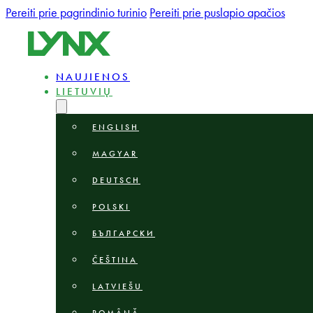
Pereiti prie pagrindinio turinio
Pereiti prie puslapio apačios
NAUJIENOS
LIETUVIŲ
ENGLISH
MAGYAR
DEUTSCH
POLSKI
БЪЛГАРСКИ
ČEŠTINA
LATVIEŠU