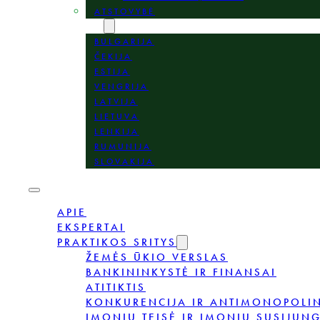
ATSTOVYBĖ
VIETOS
BULGARIJA
ČEKIJA
ESTIJA
VENGRIJA
LATVIJA
LIETUVA
LENKIJA
RUMUNIJA
SLOVAKIJA
APIE
EKSPERTAI
PRAKTIKOS SRITYS
ŽEMĖS ŪKIO VERSLAS
BANKININKYSTĖ IR FINANSAI
ATITIKTIS
KONKURENCIJA IR ANTIMONOPOLIN
ĮMONIŲ TEISĖ IR ĮMONIŲ SUSIJUNG