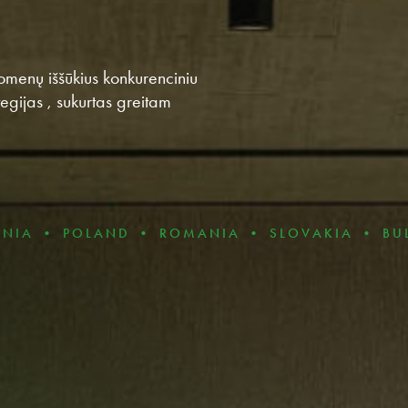
uomenų iššūkius konkurenciniu
egijas , sukurtas greitam
LAND • ROMANIA • SLOVAKIA • BULGARIA • 