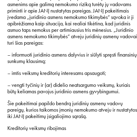
asmenims apie galimą nemokumo riziką turėtų jų vadovams
priminti ir apie JANĮ nustatytas pareigas. JANĮ pakeitimais
įvedama „juridinio asmens nemokumo tikimybės“ sąvoka ir ji
apibrėžiama kaip situacija, kai realiai tikėtina, kad juridinis
asmuo taps nemokus per artimiausius tris mėnesius. „Juridinio
asmens nemokumo tikimybės“ atveju juridinių asmenų vadovai
turi šias pareigas:
– informuoti juridinio asmens dalyvius ir siūlyti spręsti finansinių
sunkumų klausimą;
– imtis veiksmų kreditorių interesams apsaugoti;
– vengti tyčinių ir (ar) didelio neatsargumo veiksmų, kuriais
būtų keliamas pavojus juridinio asmens gyvybingumui.
Šie pakeitimai papildo bendrą juridinių asmenų vadovų
pareigų, kurios taikomos įmonių nemokumo atveju ir nustatytos
iki JANĮ pakeitimų įsigaliojimo sąrašą.
Kreditorių veiksmų ribojimas