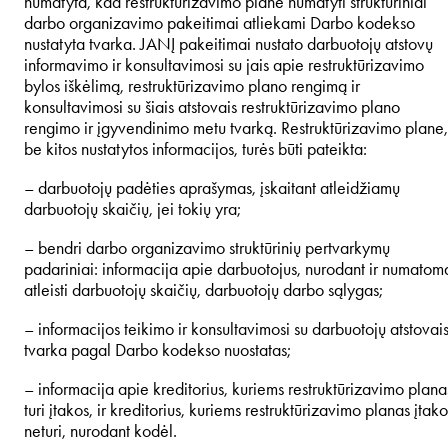
numatyta, kad restruktūrizavimo plane numatyti struktūriniai
darbo organizavimo pakeitimai atliekami Darbo kodekso
nustatyta tvarka. JANĮ pakeitimai nustato darbuotojų atstovų
informavimo ir konsultavimosi su jais apie restruktūrizavimo
bylos iškėlimą, restruktūrizavimo plano rengimą ir
konsultavimosi su šiais atstovais restruktūrizavimo plano
rengimo ir įgyvendinimo metu tvarką. Restruktūrizavimo plane,
be kitos nustatytos informacijos, turės būti pateikta:
– darbuotojų padėties aprašymas, įskaitant atleidžiamų
darbuotojų skaičių, jei tokių yra;
– bendri darbo organizavimo struktūrinių pertvarkymų
padariniai: informacija apie darbuotojus, nurodant ir numatom
atleisti darbuotojų skaičių, darbuotojų darbo sąlygas;
– informacijos teikimo ir konsultavimosi su darbuotojų atstovai
tvarka pagal Darbo kodekso nuostatas;
– informacija apie kreditorius, kuriems restruktūrizavimo plana
turi įtakos, ir kreditorius, kuriems restruktūrizavimo planas įtako
neturi, nurodant kodėl.