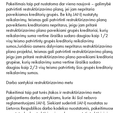
Pakeitimais taip pat nustatoma dar viena naujovė – galimybė
patvirtinti restruktūrizavimo planą, jei jam nepritaria
paveikiamos kreditorių grupės. Be kitų JANĮ nustatytų
reikalavimų, teismas gali patvirtinti restruktūrizavimo planą
paveiktiems kreditoriams nepritarus, jeigu jam pritarė
restruktūrizavimo plano paveikiami grupės kreditoriai, kurių
reikalavimų suma vertine išraiška sudaro daugiau kaip 1/2
visų teismo patvirtintų grupės kreditorių reikalavimų
sumos.Juridinio asmens dalyviams nepritarus restruktūrizavimo
plano projektui, teismas gali patvirtinti restruktūrizavimo planą
jeigu jam pritarė restruktūrizavimo plano paveikiami kreditoria
grupėse, kurių reikalavimų suma vertine išraiška sudaro
daugiau kaip 2/3 visų teismo patvirtintų šios grupės kreditorių
reikalavimų sumos.
Darbo santykiai restruktūrizavimo metu
Pakeitimai taip pat turės įtakos ir restruktūrizavimo metu
galiojantiems darbo santykiams, kurie iki šiol nebuvo
reglamentuojami JANĮ. Siekiant suderinti JANĮ nuostatas su
Lietuvos Respublikos darbo kodekso nuostatomis, pakeitimuos