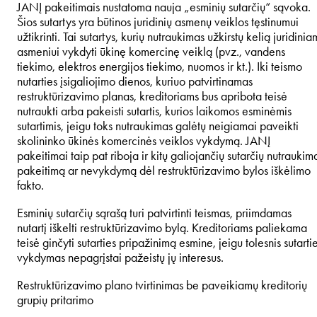
JANĮ pakeitimais nustatoma nauja „esminių sutarčių“ sąvoka.
Šios sutartys yra būtinos juridinių asmenų veiklos tęstinumui
užtikrinti. Tai sutartys, kurių nutraukimas užkirstų kelią juridinia
asmeniui vykdyti ūkinę komercinę veiklą (pvz., vandens
tiekimo, elektros energijos tiekimo, nuomos ir kt.). Iki teismo
nutarties įsigaliojimo dienos, kuriuo patvirtinamas
restruktūrizavimo planas, kreditoriams bus apribota teisė
nutraukti arba pakeisti sutartis, kurios laikomos esminėmis
sutartimis, jeigu toks nutraukimas galėtų neigiamai paveikti
skolininko ūkinės komercinės veiklos vykdymą. JANĮ
pakeitimai taip pat riboja ir kitų galiojančių sutarčių nutraukim
pakeitimą ar nevykdymą dėl restruktūrizavimo bylos iškėlimo
fakto.
Esminių sutarčių sąrašą turi patvirtinti teismas, priimdamas
nutartį iškelti restruktūrizavimo bylą. Kreditoriams paliekama
teisė ginčyti sutarties pripažinimą esmine, jeigu tolesnis sutarti
vykdymas nepagrįstai pažeistų jų interesus.
Restruktūrizavimo plano tvirtinimas be paveikiamų kreditorių
grupių pritarimo