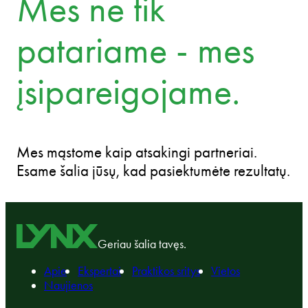
Mes ne tik
patariame - mes
įsipareigojame.
Mes mąstome kaip atsakingi partneriai.
Esame šalia jūsų, kad pasiektumėte rezultatų.
Geriau šalia tavęs.
Apie
Ekspertai
Praktikos sritys
Vietos
Naujienos