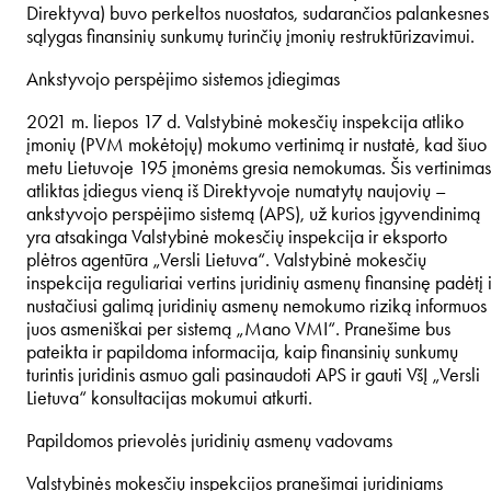
Direktyva) buvo perkeltos nuostatos, sudarančios palankesnes
sąlygas finansinių sunkumų turinčių įmonių restruktūrizavimui.
Ankstyvojo perspėjimo sistemos įdiegimas
2021 m. liepos 17 d. Valstybinė mokesčių inspekcija atliko
įmonių (PVM mokėtojų) mokumo vertinimą ir nustatė, kad šiuo
metu Lietuvoje 195 įmonėms gresia nemokumas. Šis vertinimas
atliktas įdiegus vieną iš Direktyvoje numatytų naujovių –
ankstyvojo perspėjimo sistemą (APS), už kurios įgyvendinimą
yra atsakinga Valstybinė mokesčių inspekcija ir eksporto
plėtros agentūra „Versli Lietuva“. Valstybinė mokesčių
inspekcija reguliariai vertins juridinių asmenų finansinę padėtį i
nustačiusi galimą juridinių asmenų nemokumo riziką informuos
juos asmeniškai per sistemą „Mano VMI“. Pranešime bus
pateikta ir papildoma informacija, kaip finansinių sunkumų
turintis juridinis asmuo gali pasinaudoti APS ir gauti VšĮ „Versli
Lietuva“ konsultacijas mokumui atkurti.
Papildomos prievolės juridinių asmenų vadovams
Valstybinės mokesčių inspekcijos pranešimai juridiniams