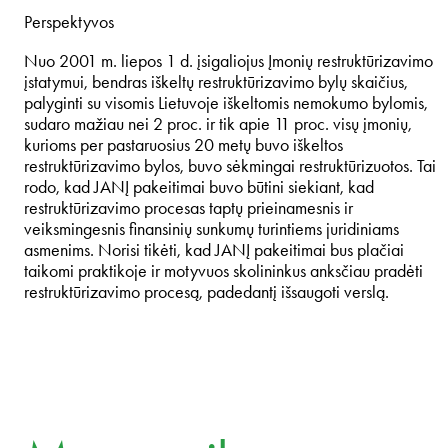
Perspektyvos
Nuo 2001 m. liepos 1 d. įsigaliojus Įmonių restruktūrizavimo
įstatymui, bendras iškeltų restruktūrizavimo bylų skaičius,
palyginti su visomis Lietuvoje iškeltomis nemokumo bylomis,
sudaro mažiau nei 2 proc. ir tik apie 11 proc. visų įmonių,
kurioms per pastaruosius 20 metų buvo iškeltos
restruktūrizavimo bylos, buvo sėkmingai restruktūrizuotos. Tai
rodo, kad JANĮ pakeitimai buvo būtini siekiant, kad
restruktūrizavimo procesas taptų prieinamesnis ir
veiksmingesnis finansinių sunkumų turintiems juridiniams
asmenims. Norisi tikėti, kad JANĮ pakeitimai bus plačiai
taikomi praktikoje ir motyvuos skolininkus anksčiau pradėti
restruktūrizavimo procesą, padedantį išsaugoti verslą.