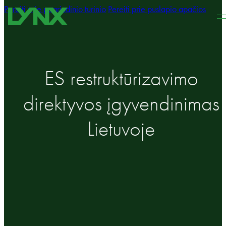
Pereiti prie pagrindinio turinio
Pereiti prie puslapio apačios
ES restruktūrizavimo
direktyvos įgyvendinimas
Lietuvoje