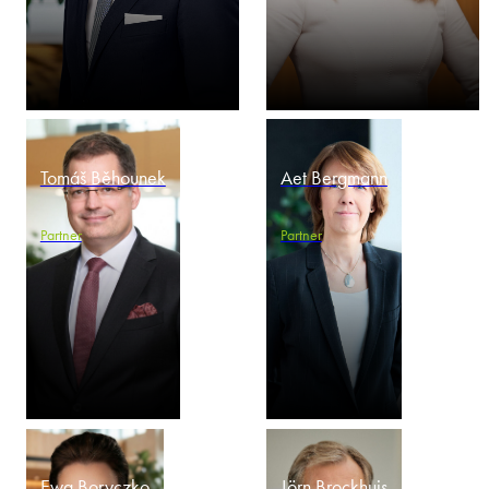
Tomáš Běhounek
Aet Bergmann
Partner
Partner
Ewa Boryczko
Jörn Brockhuis