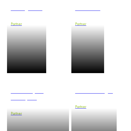
Henning Jensen
Piotr Jurczak
Partner
Partner
Antonina Kęsek-
Anna Kois-Mizgier
Garschynska
Partner
Partner