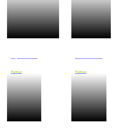
Silja Holsmer
Stela Ivanova
Partner
Partner