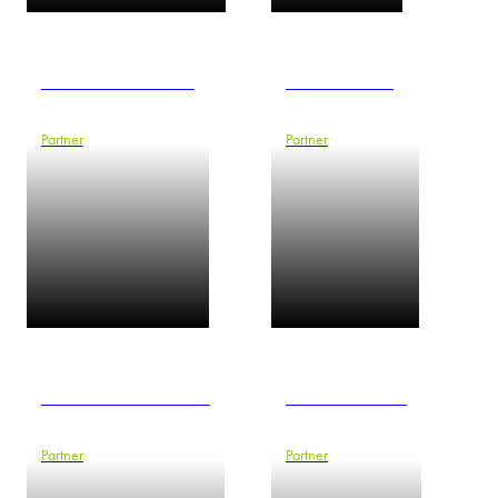
Yvonne Goldammer
Daniel Gößling
Partner
Partner
Sebastian Harschneck
Frank Heemann
Partner
Partner