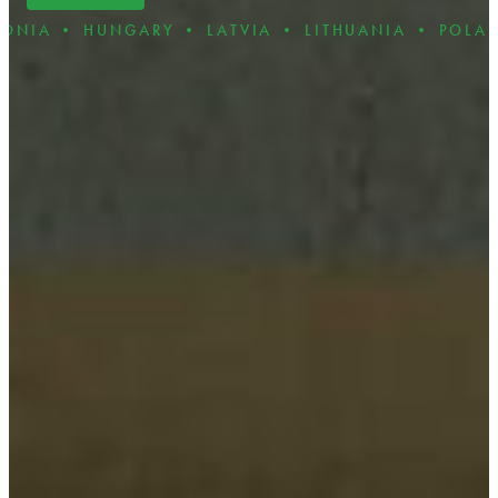
UNGARY • LATVIA • LITHUANIA • POLAND • ROMA