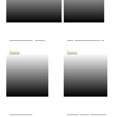
Karoliina Kõrgesaar
Krzysztof Kowalczyk
Partner
Partner
Marcin Kroll
Maciej Kuropatwiński