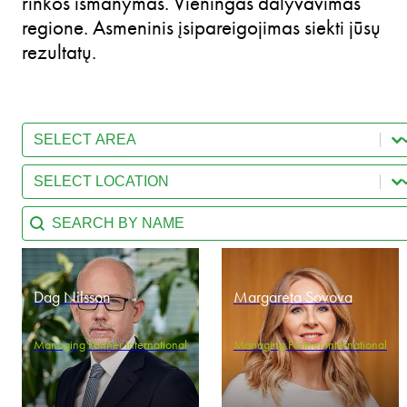
rinkos išmanymas. Vieningas dalyvavimas
regione. Asmeninis įsipareigojimas siekti jūsų
rezultatų.
Select content
Team - Practice Area
Select content
Team - Location
Search content
Team - Search by name
Dag Nilsson
Margareta Sovova
Managing Partner International
Managing Partner International