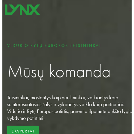
Pereiti prie pagrindinio turinio
Pereiti prie puslapio apačios
VIDURIO RYTŲ EUROPOS TEISININKAI
Mūsų komanda
Teisininkai, mąstantys kaip verslininkai, veikiantys kaip
suinteresuotosios šalys ir vykdantys veiklą kaip partneriai.
Vidurio ir Rytų Europos patirtis, paremta ilgamete aukšto lygio
vykdymo patirtimi.
EKSPERTAI