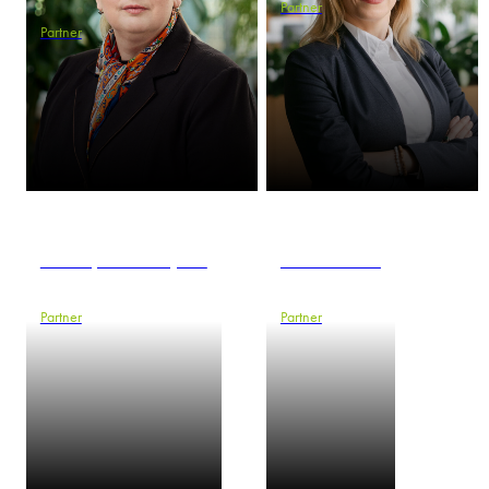
Partner
Partner
Christoph Garschynski
Radu Gilescu
Partner
Partner