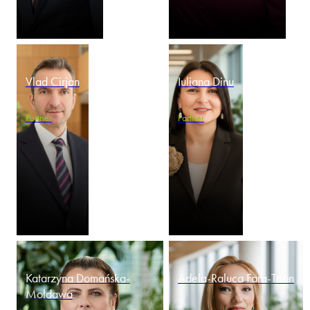
Vlad Cirjan
Iuliana Dinu
Partner
Partner
Katarzyna Domańska-
Adela-Raluca Fara-Trion
Mołdawa