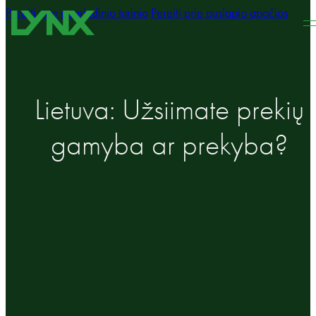
Pereiti prie pagrindinio turinio
Pereiti prie puslapio apačios
Lietuva: Užsiimate prekių
gamyba ar prekyba?