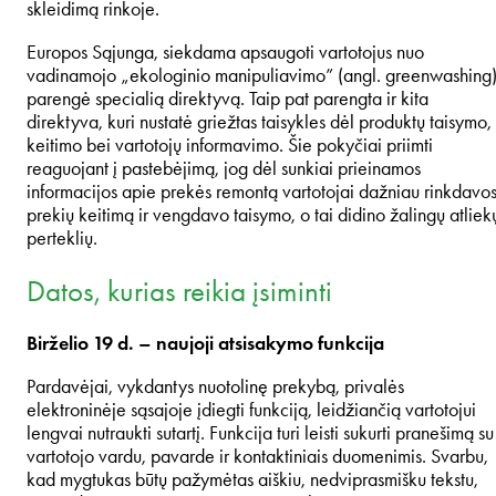
skleidimą rinkoje.
Europos Sąjunga, siekdama apsaugoti vartotojus nuo
vadinamojo „ekologinio manipuliavimo” (angl. greenwashing)
parengė specialią direktyvą. Taip pat parengta ir kita
direktyva, kuri nustatė griežtas taisykles dėl produktų taisymo,
keitimo bei vartotojų informavimo. Šie pokyčiai priimti
reaguojant į pastebėjimą, jog dėl sunkiai prieinamos
informacijos apie prekės remontą vartotojai dažniau rinkdavos
prekių keitimą ir vengdavo taisymo, o tai didino žalingų atliek
perteklių.
Datos, kurias reikia įsiminti
Birželio 19 d. – naujoji atsisakymo funkcija
Pardavėjai, vykdantys nuotolinę prekybą, privalės
elektroninėje sąsajoje įdiegti funkciją, leidžiančią vartotojui
lengvai nutraukti sutartį. Funkcija turi leisti sukurti pranešimą su
vartotojo vardu, pavarde ir kontaktiniais duomenimis. Svarbu,
kad mygtukas būtų pažymėtas aiškiu, nedviprasmišku tekstu,