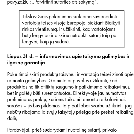
pavyzdžiui: „Patvirtinti sutarties atsisakymą”.
Tikslas: Šiais pakeitimais siekiama suvienodinti
vartotojų teises visoje Europoje, siekiant išlaikyti
rinkos vientisumą, ir užtikrinti, kad vartotojams
būtų lengviau ir aiškiau nutraukti sutartį taip pat
lengvai, kaip ją sudarė.
Liepos 31 d. – informavimas apie taisymo galimybes ir
ilgesnę garantiją
Pakeitimai skirti produktų taisymui ir vartotojo teisei žinoti apie
remonto galimybes. Gamintojai privalės užtikrinti, kad
produktas ne tik atitiktų saugumo ir patikimumo reikalavimus,
bet ir galėtų būti suremontuotas. Direktyvoje jau numatytas
preliminarus prekių, kurioms taikomi remonto reikalavimai,
sąrašas – jis bus pildomas. Taip pat labai svarbu užtikrinti, jog
nebūtų ribojama laisvųjų taisytojų prieiga prie prekei reikaling
dalių.
Pardavėjai, prieš sudarydami nuotolinę sutartį, privalo