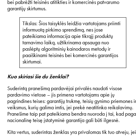
bei pabrėžti teisinės atitikties ir komercinės patvarumo
garantijų skirtumus.
Tikslas: Šios taisyklės leidžia vartotojams priimti
informuotą pirkimo sprendimą, nes jose
pateikiama informacija apie tikrąjį produktų
tarnavimo laiką, užtikrinama apsauga nuo
paslėptų algoritminių kainodaros metodų ir
paaiškinami teisinės bei komercinės garantijos
skirtumai.
Kuo skiriasi šie du ženklai?
Suderintą pranešimą pardavėjai privalės naudoti visose
pardavimo vietose – jis primena vartotojams apie jų
pagrindines teises: garantijų trukmę, teisių gynimo priemones i
veiksmus, kurių galima imtis, jei prekė neatitinka reikalavimų.
Pranešime taip pat pateikiama bendra nuoroda į tai, kad paga
nacionalinę teisę įstatyminė garantija gali būti ilgesnė.
Kita vertus, suderintas ženklas yra privalomas tik tuo atveju, jei