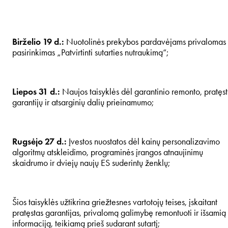
Birželio 19 d.:
Nuotolinės prekybos pardavėjams privalomas
pasirinkimas „Patvirtinti sutarties nutraukimą“;
Liepos 31 d.:
Naujos taisyklės dėl garantinio remonto, pratęs
garantijų ir atsarginių dalių prieinamumo;
Rugsėjo 27 d.:
Įvestos nuostatos dėl kainų personalizavimo
algoritmų atskleidimo, programinės įrangos atnaujinimų
skaidrumo ir dviejų naujų ES suderintų ženklų;
Šios taisyklės užtikrina griežtesnes vartotojų teises, įskaitant
pratęstas garantijas, privalomą galimybę remontuoti ir išsamią
informaciją, teikiamą prieš sudarant sutartį;