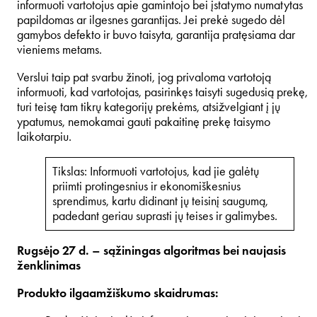
informuoti vartotojus apie gamintojo bei įstatymo numatytas
papildomas ar ilgesnes garantijas. Jei prekė sugedo dėl
gamybos defekto ir buvo taisyta, garantija pratęsiama dar
vieniems metams.
Verslui taip pat svarbu žinoti, jog privaloma vartotoją
informuoti, kad vartotojas, pasirinkęs taisyti sugedusią prekę,
turi teisę tam tikrų kategorijų prekėms, atsižvelgiant į jų
ypatumus, nemokamai gauti pakaitinę prekę taisymo
laikotarpiu.
Tikslas: Informuoti vartotojus, kad jie galėtų
priimti protingesnius ir ekonomiškesnius
sprendimus, kartu didinant jų teisinį saugumą,
padedant geriau suprasti jų teises ir galimybes.
Rugsėjo 27 d. – sąžiningas algoritmas bei naujasis
ženklinimas
Produkto ilgaamžiškumo skaidrumas: