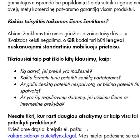
gamintojas nusprendė be papildomų išlaidų suteikti ilgesnę ne
dvejų metų komercinę patvarumo garantiją visam produktui.
Kokios taisyklės taikomos šiems ženklams?
Abiem ženklams taikomos griežtos dizaino taisyklės – jų
išvaizdos keisti negalima, o
QR
kodai turi būti
lengvai
nuskanuojami standartiniu mobiliuoju prietaisu.
Tikriausiai taip pat iškilo kitų klausimų, kaip:
Ką daryti, jei prekė yra mažesnė?
Kokiu formatu turiu pateikti ženklą vartotojams?
Ar galiu ženklą pateikti nespalvotą, ar būtina pateikti tik
spalvotą?
Ar yra šių reguliavimų skirtumų, jei užsiimu fizine ar
internetine prekyba?
Nesate tikri, kur rasti daugiau atsakymų ar kaip visa tai
pritaikyti praktikoje?
Kviečiame drąsiai kreiptis el. paštu: →
vakare.sidaraviciute@lynx.legal
. Mes mielai padėsime surasti