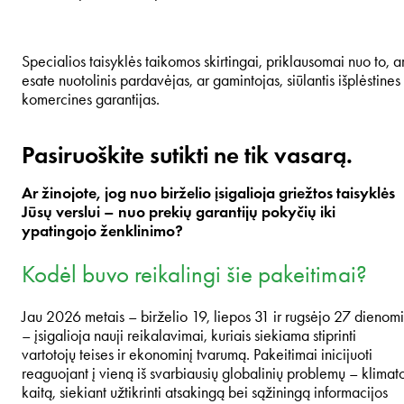
Specialios taisyklės taikomos skirtingai, priklausomai nuo to, a
esate nuotolinis pardavėjas, ar gamintojas, siūlantis išplėstines
komercines garantijas.
Pasiruoškite sutikti ne tik vasarą.
Ar žinojote, jog nuo birželio įsigalioja griežtos taisyklės
Jūsų verslui – nuo prekių garantijų pokyčių iki
ypatingojo ženklinimo?
Kodėl buvo reikalingi šie pakeitimai?
Jau 2026 metais – birželio 19, liepos 31 ir rugsėjo 27 dienomi
– įsigalioja nauji reikalavimai, kuriais siekiama stiprinti
vartotojų teises ir ekonominį tvarumą. Pakeitimai inicijuoti
reaguojant į vieną iš svarbiausių globalinių problemų – klimat
kaitą, siekiant užtikrinti atsakingą bei sąžiningą informacijos