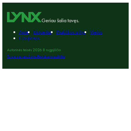
Geriau šalia tavęs.
Apie
Ekspertai
Praktikos sritys
Vietos
Naujienos
Autorinės teisės 2026 8 rugpjūčio
Teisinis pranešimas
Privatumo politika