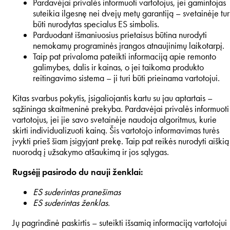
Pardavėjai privalės informuoti vartotojus, jei gamintojas
suteikia ilgesnę nei dvejų metų garantiją – svetainėje tur
būti nurodytas specialus ES simbolis.
Parduodant išmaniuosius prietaisus būtina nurodyti
nemokamų programinės įrangos atnaujinimų laikotarpį.
Taip pat privaloma pateikti informaciją apie remonto
galimybes, dalis ir kainas, o jei taikoma produkto
reitingavimo sistema – ji turi būti prieinama vartotojui.
Kitas svarbus pokytis, įsigaliojantis kartu su jau aptartais –
sąžininga skaitmeninė prekyba. Pardavėjai privalės informuoti
vartotojus, jei jie savo svetainėje naudoja algoritmus, kurie
skirti individualizuoti kainą. Šis vartotojo informavimas turės
įvykti prieš šiam įsigyjant prekę. Taip pat reikės nurodyti aiškią
nuorodą į užsakymo atšaukimą ir jos sąlygas.
Rugsėjį pasirodo du nauji ženklai:
ES suderintas pranešimas
ES suderintas ženklas.
Jų pagrindinė paskirtis – suteikti išsamią informaciją vartotojui