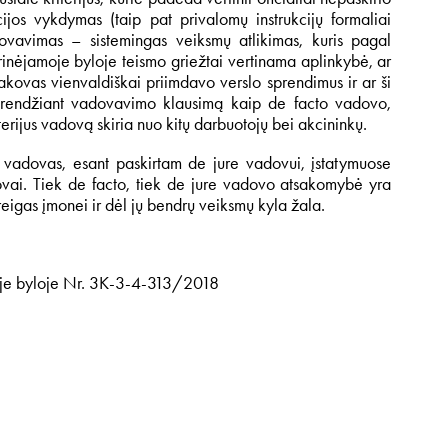
jos vykdymas (taip pat privalomų instrukcijų formaliai
vavimas – sistemingas veiksmų atlikimas, kuris pagal
inėjamoje byloje teismo griežtai vertinama aplinkybė, ar
sakovas vienvaldiškai priimdavo verslo sprendimus ir ar ši
 sprendžiant vadovavimo klausimą kaip de facto vadovo,
erijus vadovą skiria nuo kitų darbuotojų bei akcininkų.
 vadovas, esant paskirtam de jure vadovui, įstatymuose
ovai. Tiek de facto, tiek de jure vadovo atsakomybė yra
reigas įmonei ir dėl jų bendrų veiksmų kyla žala.
linėje byloje Nr. 3K-3-4-313/2018