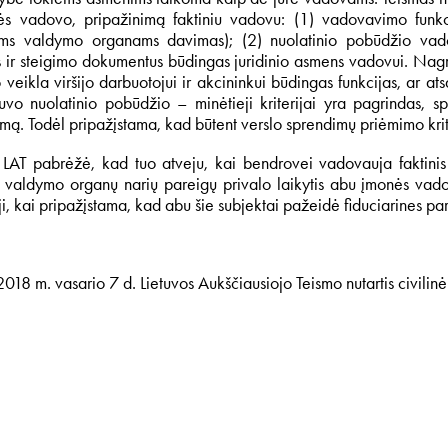
s vadovo, pripažinimą faktiniu vadovu: (1) vadovavimo funkci
ems valdymo organams davimas); (2) nuolatinio pobūdžio vado
s ir steigimo dokumentus būdingas juridinio asmens vadovui. Nagr
 veikla viršijo darbuotojui ir akcininkui būdingas funkcijas, ar at
uvo nuolatinio pobūdžio – minėtieji kriterijai yra pagrindas,
imą. Todėl pripažįstama, kad būtent verslo sprendimų priėmimo krit
 LAT pabrėžė, kad tuo atveju, kai bendrovei vadovauja faktinis
ų valdymo organų narių pareigų privalo laikytis abu įmonės vad
ji, kai pripažįstama, kad abu šie subjektai pažeidė fiduciarines pa
: 2018 m. vasario 7 d. Lietuvos Aukščiausiojo Teismo nutartis civi