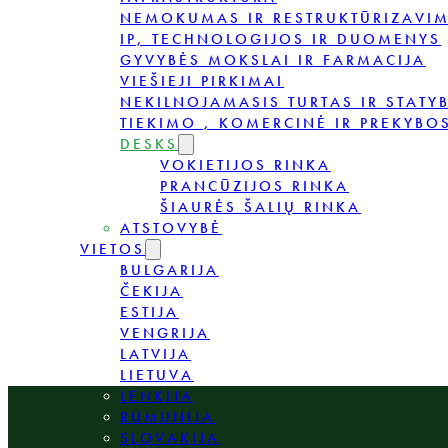
NEMOKUMAS IR RESTRUKTŪRIZAVI
IP, TECHNOLOGIJOS IR DUOMENYS
GYVYBĖS MOKSLAI IR FARMACIJA
VIEŠIEJI PIRKIMAI
NEKILNOJAMASIS TURTAS IR STATY
TIEKIMO , KOMERCINĖ IR PREKYBOS
DESKS
VOKIETIJOS RINKA
PRANCŪZIJOS RINKA
ŠIAURĖS ŠALIŲ RINKA
ATSTOVYBĖ
VIETOS
BULGARIJA
ČEKIJA
ESTIJA
VENGRIJA
LATVIJA
LIETUVA
LENKIJA
RUMUNIJA
SLOVAKIJA