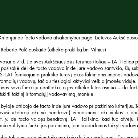
 Kriterijai de facto vadovo atsakomybei pagal Lietuvos Aukščiausio
 Roberta Palčiauskaitė (atlieka praktiką bnt Vilnius)
vasario 7 d. Lietuvos Aukščiausiasis Teismas (toliau – LAT) tolia
 pasisakė dėl de facto vadovo ir de jure vadovo santykio, šių su
ų. Ši LAT formuojama praktika turės įtakos faktiniams įmonės vadov
(formalių) vadovų, tačiau tiesiogiai aktyviai veikia įmonės viduje
ovas savo funkcijų neatlieka, o jas atlieka kitas asmuo – de facto
skirti faktinį ir formalųjį vadovavimą įmonėje.
 byloje atribojo de facto ir de jure vadovo pripažinimo kriterijus.
avusi uždaroji akcinė bendrovė) vienasmenis akcininkas ir da
 t. y. de facto valdęs bendrovę. LAT išaiškino, kad tuo atveju, 
nio valdymo funkcijos perėmimo, jam pradedamas taikyti vadovo 
bė tokiems asmenims taikoma kaip de jure vadovams. Teismas nustat