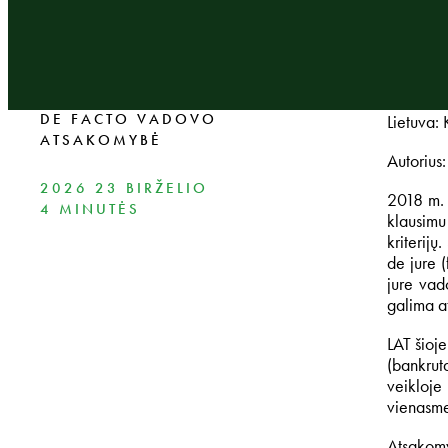
DE FACTO VADOVO
Lietuva:
ATSAKOMYBĖ
Autorius:
2026 23 BIRŽELIO
2018 m. 
4 MINUTĖS
klausimu
kriterij
de jure 
jure vad
galima at
LAT šioje
(bankrut
veikloje
vienasme
Atsakomy