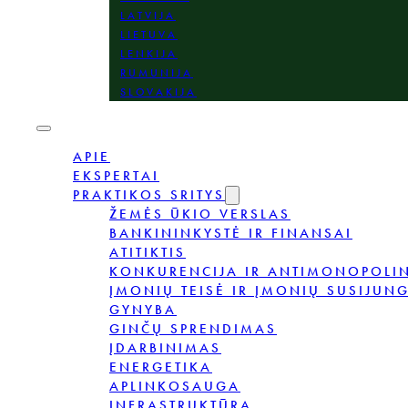
LATVIJA
LIETUVA
LENKIJA
RUMUNIJA
SLOVAKIJA
APIE
EKSPERTAI
PRAKTIKOS SRITYS
ŽEMĖS ŪKIO VERSLAS
BANKININKYSTĖ IR FINANSAI
ATITIKTIS
KONKURENCIJA IR ANTIMONOPOLIN
ĮMONIŲ TEISĖ IR ĮMONIŲ SUSIJUNG
GYNYBA
GINČŲ SPRENDIMAS
ĮDARBINIMAS
ENERGETIKA
APLINKOSAUGA
INFRASTRUKTŪRA