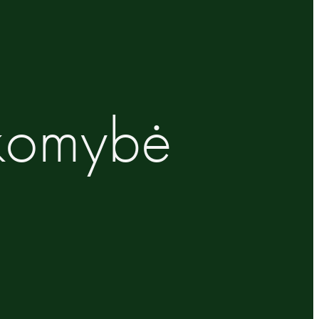
akomybė