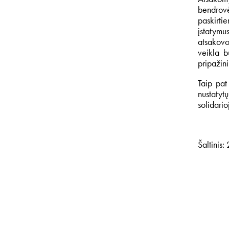
bendrovė
paskirti
įstatymu
atsakovo
veikla b
pripažin
Taip pat
nustatyt
solidario
Šaltinis