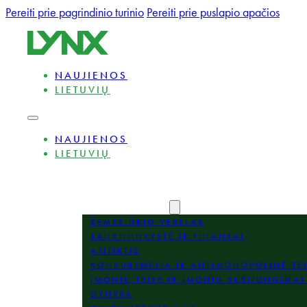
Pereiti prie pagrindinio turinio
Pereiti prie puslapio apačios
NAUJIENOS
LIETUVIŲ
NAUJIENOS
LIETUVIŲ
APIE
EKSPERTAI
PRAKTIKOS SRITYS
ŽEMĖS ŪKIO VERSLAS
BANKININKYSTĖ IR FINANSAI
ATITIKTIS
KONKURENCIJA IR ANTIMONOPOLINĖ TE
ĮMONIŲ TEISĖ IR ĮMONIŲ SUSIJUNGIMAI 
GYNYBA