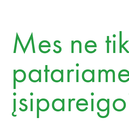
Mes ne ti
patariame
įsipareig