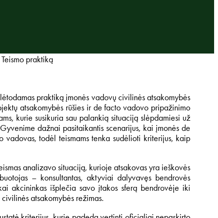
 Teismo praktiką
u plėtodamas praktiką įmonės vadovų civilinės atsakomybės
bjektų atsakomybės rūšies ir de facto vadovo pripažinimo
ams, kurie susikuria sau palankią situaciją slėpdamiesi už
. Gyvenime dažnai pasitaikantis scenarijus, kai įmonės de
 vadovas, todėl teismams tenka sudėlioti kriterijus, kaip
 Teismas analizavo situaciją, kurioje atsakovas yra ieškovės
rbuotojas – konsultantas, aktyviai dalyvavęs bendrovės
kai akcininkas išplečia savo įtakos sferą bendrovėje iki
civilinės atsakomybės režimas.
ė kriterijus, kurie padeda vertinti oficialiai nepaskirto