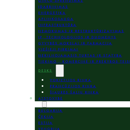
GINČŲ SPRENDIMAS
ĮDARBINIMAS
ENERGETIKA
APLINKOSAUGA
INFRASTRUKTŪRA
NEMOKUMAS IR RESTRUKTŪRIZAVIMAS
IP, TECHNOLOGIJOS IR DUOMENYS
GYVYBĖS MOKSLAI IR FARMACIJA
VIEŠIEJI PIRKIMAI
NEKILNOJAMASIS TURTAS IR STATYBA
TIEKIMO , KOMERCINĖ IR PREKYBOS TEIS
DESKS
VOKIETIJOS RINKA
PRANCŪZIJOS RINKA
ŠIAURĖS ŠALIŲ RINKA
ATSTOVYBĖ
VIETOS
BULGARIJA
ČEKIJA
ESTIJA
VENGRIJA