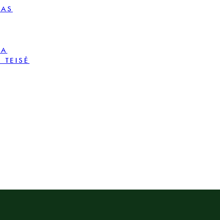
MAS
BA
 TEISĖ