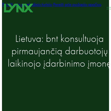
Pereiti prie pagrindinio turinio
Pereiti prie puslapio apačios
Lietuva: bnt konsultuoja
pirmaujančią darbuotojų
laikinojo įdarbinimo įmon