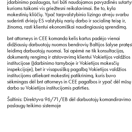
įdarbinimo paslaugas, turi būti naudojamos pavyzdinės sutarty
kurioms taikomi vis griežtesni reikalavimai. Be to, kyla
mokestinių kliūčių. Ypač tarpvalstybinio lizingo atveju svarbu
suderinti dviejų ES valstybių narių darbo ir socialinę teisę ir,
žinoma, rasti klientui ekonomiškai naudingiausią sprendimą.
bnt attorneys in CEE komanda kelis kartus padėjo vienai
didžiausių darbuotojų nuomos bendrovių Baltijos šalyse pratęst
leidimą darbuotojų nuomai. Tai apėmė ne tik konsultacijas,
dokumentų rengimą ir atstovavimą klientui Vokietijos valdžios
institucijose (Įdarbinimo tarnyboje ir Vokietijos mokesčių
inspekcijoje), bet ir visapusišką pagalbą Vokietijos valdžios
institucijoms atliekant mokestinį patikrinimą, kuris buvo
sėkmingas dėl bnt attorneys in CEE pagalbos ir ypač dėl mūsų
darbo su Vokietijos institucijomis patirties.
Šaltinis: Direktyva 96/71/EB dėl darbuotojų komandiravimo
paslaugų teikimo sistemoje