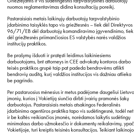
Griežtėjantis ir vis sudėtingesnis tarpvalstybinės darbuotojų
nuomos reglamentavimas didina konsultacijų poreikį.
Pastaraisiais metais laikinųjų darbuotojų tarpvalstybinio
įdarbinimo taisyklės tapo vis griežtesnės – tiek dėl Direktyvos
96/71/EB dėl darbuotojų komandiravimo įgyvendinimo, tiek
dėl griežtesnės priimančiosios ES valstybės narės valdžios
institucijų praktikos.
Be prašymų išduoti ir pratęsti leidimus laikiniesiems
darbuotojams, bnt attorneys in CEE advokatų kontoros darbo
teisės praktikos grupė taip pat padeda bendrovėms atlikti
bendrovių auditą, kurį valdžios institucijos vis dažniau atlieka
be pagrindo.
Per pastaruosius mėnesius ir metus padėjome daugeliui Lietuv
įmonių, kurios į Vokietiją siunčia dirbti įvairių pramonės šakų
darbuotojus. Pastaraisiais metais atsakingos Federalinės
įdarbinimo agentūros praktika tapo vis sudėtingesnė, todėl net
ir be kaltės veikiančios įmonės, norėdamos laikytis sudėtingų
minimalaus darbo užmokesčio ir dokumentų reikalavimų, ypač
Vokietijoje, turi kreiptis teisinės konsultacijos. Teikiant laikinojo