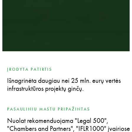
ĮRODYTA PATIRTIS
Išnagrinėta daugiau nei 25 mln. eurų vertės
infrastruktūros projektų ginčų.
PASAULINIU MASTU PRIPAŽINTAS
Nuolat rekomenduojama "Legal 500",
"Chambers and Partners", "IFLR1000" įvairiose