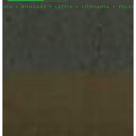
UNGARY • LATVIA • LITHUANIA • POLAND • ROMA