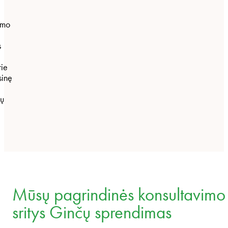
nimo
s
rie
sinę
čų
Mūsų pagrindinės konsultavimo
sritys Ginčų sprendimas