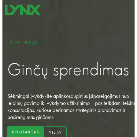
Pereiti prie pagrindinio turinio
Pereiti prie puslapio apačios
LYNX LEGAL
Ginčų sprendimas
Sėkmingai įvykdykite aplinkosauginius įsipareigojimus nuo
leidimų gavimo iki vykdymo užtikrinimo – pasitelkdami teisine
konsultacijas, kuriose derinamas strateginis planavimas ir
pasirengimas ginčams.
KONTAKTAS
VIETA