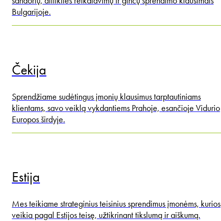
sandorių, atitikties reikalavimų ir ginčų sprendimo klausimais
Bulgarijoje.
Čekija
Sprendžiame sudėtingus įmonių klausimus tarptautiniams
klientams, savo veiklą vykdantiems Prahoje, esančioje Vidurio
Europos širdyje.
Estija
Mes teikiame strateginius teisinius sprendimus įmonėms, kurios
veikia pagal Estijos teisę, užtikrinant tikslumą ir aiškumą.