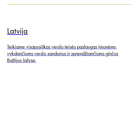
Latvija
Teikiame visapusiškas verslo teisės paslaugas įmonėms,
vykdančioms verslo sandorius ir sprendžiančioms ginčus
Baltijos šalyse.
Lenkija
Esame didžiausias LYNX biuras Vidurio ir Rytų Europoje,
teikiantis integruotas teisines paslaugas keturiuose strategiškai
svarbiuose Lenkijos miestuose – Varšuvoje, Gdanske,
Katovicuose ir Poznanėje.