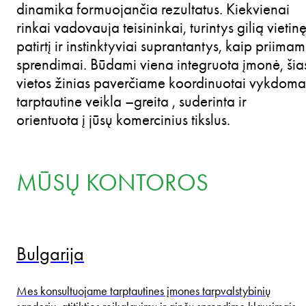
dinamika formuojančia rezultatus. Kiekvienai
rinkai vadovauja teisininkai, turintys gilią vietin
patirtį ir instinktyviai suprantantys, kaip priimam
sprendimai. Būdami viena integruota įmonė, šia
vietos žinias paverčiame koordinuotai vykdoma
tarptautine veikla –greita , suderinta ir
orientuota į jūsų komercinius tikslus.
MŪSŲ KONTOROS
Bulgarija
Mes konsultuojame tarptautines įmones tarpvalstybinių