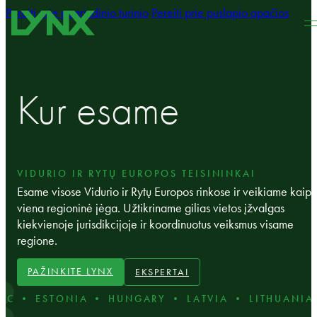
Pereiti prie pagrindinio turinio
Pereiti prie puslapio apačios
Kur esame
VIDURIO IR RYTŲ EUROPOS TEISININKAI
Esame visose Vidurio ir Rytų Europos rinkose ir veikiame kaip
viena regioninė jėga. Užtikriname gilias vietos įžvalgas
kiekvienoje jurisdikcijoje ir koordinuotus veiksmus visame
regione.
PAŽINKITE LYNX
EKSPERTAI
C • ESTONIA • HUNGARY • LATVIA • LITHUANIA 