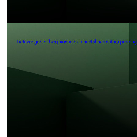
Lietuva: greitai bus įmanomos ir nuotolinės notarų paslau