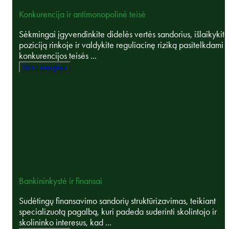
Konkurencija ir antimonopolinė teisė
Sėkmingai įgyvendinkite didelės vertės sandorius, išlaikykite
poziciją rinkoje ir valdykite reguliacinę riziką pasitelkdami
konkurencijos teisės ...
Ištirti daugiau
Bankininkystė ir finansai
Sudėtingų finansavimo sandorių struktūrizavimas, teikiant
specializuotą pagalbą, kuri padeda suderinti skolintojo ir
skolininko interesus, kad ...