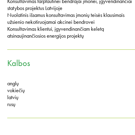
Konsultavimas tarptautinei bendrajai įmonei, įgyvendinančiai
statybos projektus Latvijoje
Nuolatinis išsamus konsultavimas įmonių teisės klausimais
užsienio nekotiruojamai akcinei bendrovei
Konsultavimas klientui, įgyvendinančiam keletą
atsinaujinančiosios energijos projektų
Kalbos
anglų
vokiečių
latvių
rusų