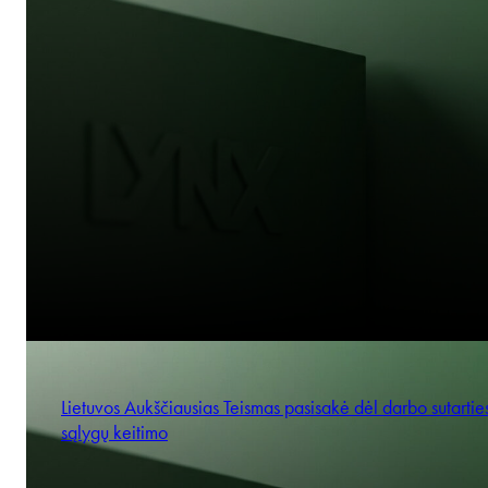
Lietuvos Aukščiausias Teismas pasisakė dėl darbo sutartie
sąlygų keitimo