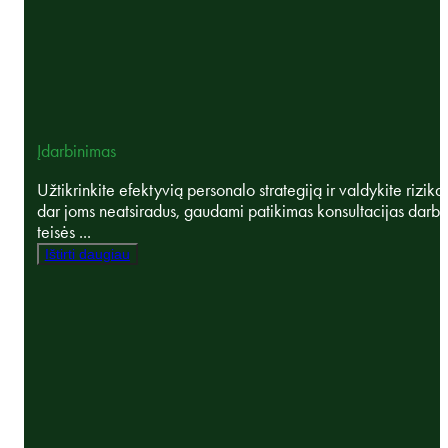
Įdarbinimas
Užtikrinkite efektyvią personalo strategiją ir valdykite rizika
dar joms neatsiradus, gaudami patikimas konsultacijas darb
teisės ...
Ištirti daugiau