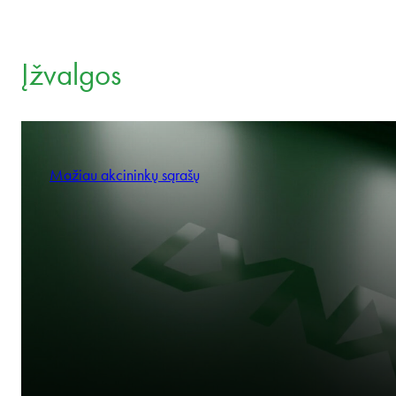
Įžvalgos
Mažiau akcininkų sąrašų