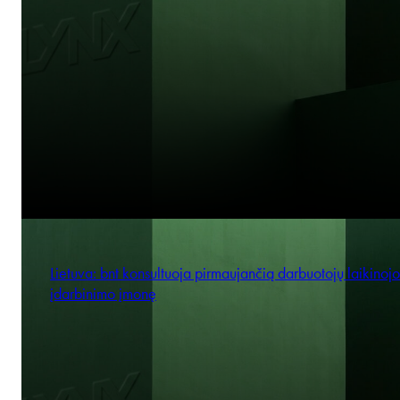
Lietuva: bnt konsultuoja pirmaujančią darbuotojų laikinojo
įdarbinimo įmonę