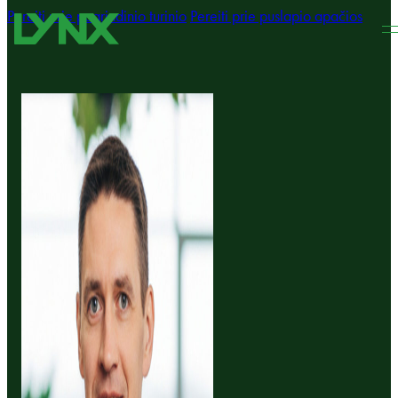
Pereiti prie pagrindinio turinio
Pereiti prie puslapio apačios