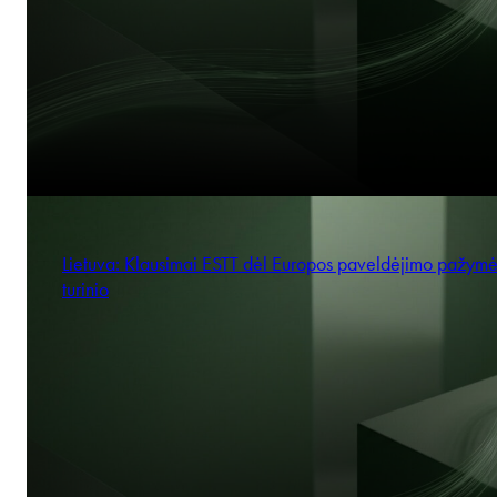
Lietuva: Klausimai ESTT dėl Europos paveldėjimo pažym
turinio