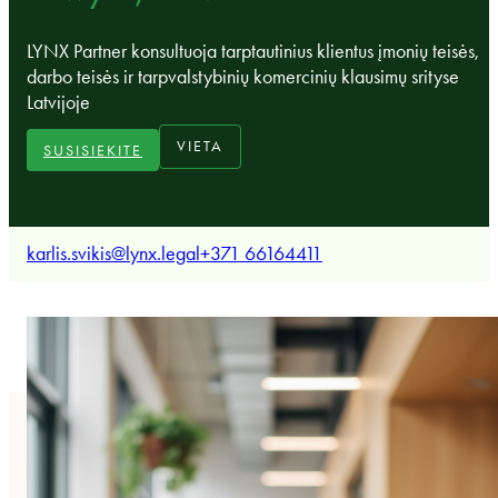
LYNX Partner konsultuoja tarptautinius klientus įmonių teisės,
darbo teisės ir tarpvalstybinių komercinių klausimų srityse
Latvijoje
VIETA
SUSISIEKITE
karlis.svikis@lynx.legal
+371 66164411