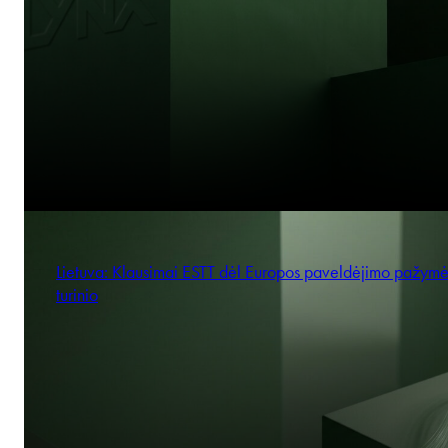
Lietuva: Klausimai ESTT dėl Europos paveldėjimo pažym
turinio