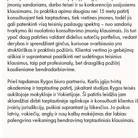
įmonių sandoriams, darbo teisei ir su konkurencija susijusiems
klausimams. Jo praktika apima daugiau nei 15 metų patirtį
konsultuojant tiek tarptautines, tiek vietines įmones, todėl jis
gali patenkinti visą teisinių paslaugų spektrą – nuo sandorių
tvarkymo iki nuolatinio konsultavimo įmonių klausimais. Jis turi
ypač daug patirties valdant didelius sutarčių portfelius, vedant
derybas ir sprendžiant ginčus, kuriuose svarbiausia yra
struktūriškas ir praktinis požiūris. Klientai vertina jo gebėjimą
aiškiai ir suprantamai paaiškinti net sudėtingus teisinius
klausimus, taip pat profesionalų, bet draugišką požiūrį
kasdieniame bendradarbiavime.
Prieš tapdamas Rygos biuro partneriu, Karlis įgijo tvirtą
akademinę ir tarptautinę patirtį, įskaitant studijas Rygos teisės
aukštojoje mokykloje ir Vokietijoje. Ši patirtis leidžia jam
sklandžiai dirbti tarptautinėje aplinkoje ir konsultuoti klientus iš
įvairių jurisdikcijų, puikiai suprantant jų lūkesčius. Jo puikus
latvių, vokiečių, anglų ir rusų kalbų mokėjimas dar labiau
palengvina veiksmingą bendravimą tarptautiniais klausimais.