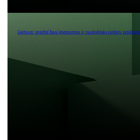
Lietuva: greitai bus įmanomos ir nuotolinės notarų paslau