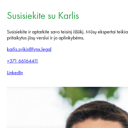
Susisiekite su Karlis
Susisiekite ir aptarkite savo teisinį iššūkį. Mūsų ekspertai teikia
pritaikytus jūsų verslui ir jo aplinkybėms.
karlis.svikis@lynx.legal
+371 66164411
LinkedIn