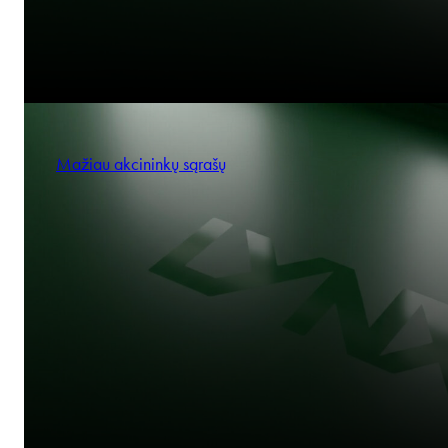
Mažiau akcininkų sąrašų