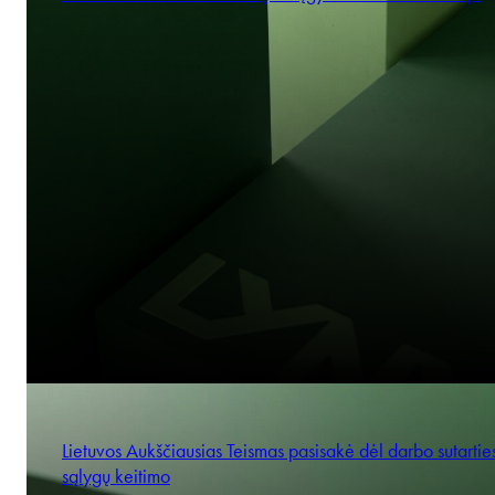
Lietuvos Aukščiausias Teismas pasisakė dėl darbo sutartie
sąlygų keitimo