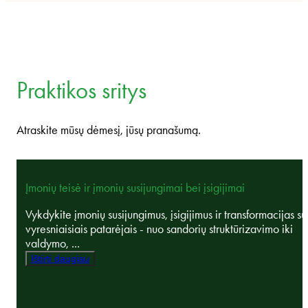
Praktikos sritys
Atraskite mūsų dėmesį, jūsų pranašumą.
Įmonių teisė ir įmonių susijungimai bei įsigijimai
Vykdykite įmonių susijungimus, įsigijimus ir transformacijas su
vyresniaisiais patarėjais - nuo sandorių struktūrizavimo iki
valdymo, ...
Ištirti daugiau