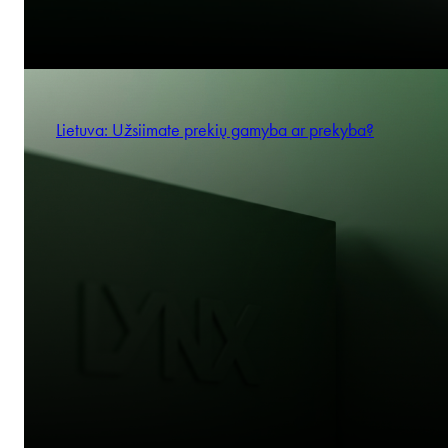
Lietuva: Užsiimate prekių gamyba ar prekyba?