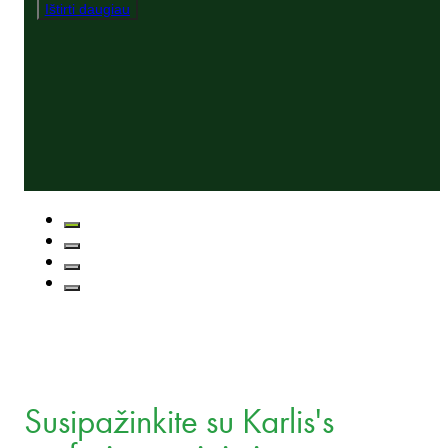
Ištirti daugiau
Susipažinkite su Karlis's