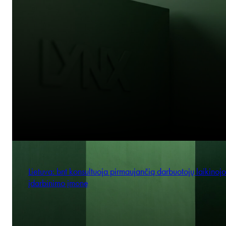
Lietuva: bnt konsultuoja pirmaujančią darbuotojų laikinojo
įdarbinimo įmonę