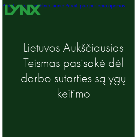
Pereiti prie pagrindinio turinio
Pereiti prie puslapio apačios
Lietuvos Aukščiausias
Teismas pasisakė dėl
darbo sutarties sąlygų
keitimo