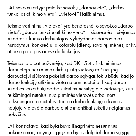
LAT savo nutartyje pateikė sąvokų „darbovietė“, „darbo
funkcijos atlikimo vieta“, „vietovė“ išaiškinimus.
Teismo vertinimu „vietovė“ yra bendresnė, o sąvokos „darbo
vieta“, „darbo funkcijų atlikimo vieta“ – siauresnės ir siejamos
su adresu, kuriuo darbuotojas, vykdydamas darbovietės
nurodymus, konkrečiu laikotarpiu (dieną, savaitę, mėnesį ar kt.
atlieka pareigas ar vykdo funkcijas.
Teismas taip pat pažymėjo, kad DK 45 str. 1 d. minimas
darbuotojo perkėlimas dirbti į kitą vietovę reiškia, jog
darbuotojui siūloma pakeisti darbo sąlygas tokiu būdu, kad jo
darbo funkcijų atlikimo vieta neterminuotai ar likusį darbo
sutarties laiką būtų darbo sutartimi nesulygtoje vietovėje, kuri
reikšmingai nutolusi nuo pirminės vietovės arba, nors
reikšmingai ir nenutolusi, tačiau darbo funkcijų atlikimas
naujoje vietovėje darbuotojui asmeniškai sukeltų neigiamus
pokyčius.
LAT konstatavo, kad byla buvo išnagrinėta nesurinkus
pakankamai įrodymų ir grąžino bylos dalį dėl darbo sąlygų