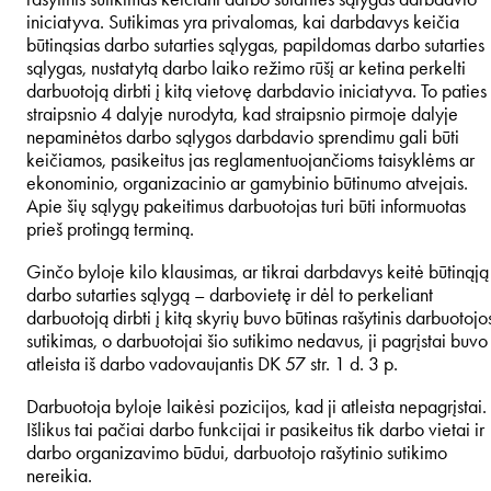
iniciatyva. Sutikimas yra privalomas, kai darbdavys keičia
būtinąsias darbo sutarties sąlygas, papildomas darbo sutarties
sąlygas, nustatytą darbo laiko režimo rūšį ar ketina perkelti
darbuotoją dirbti į kitą vietovę darbdavio iniciatyva. To paties
straipsnio 4 dalyje nurodyta, kad straipsnio pirmoje dalyje
nepaminėtos darbo sąlygos darbdavio sprendimu gali būti
keičiamos, pasikeitus jas reglamentuojančioms taisyklėms ar
ekonominio, organizacinio ar gamybinio būtinumo atvejais.
Apie šių sąlygų pakeitimus darbuotojas turi būti informuotas
prieš protingą terminą.
Ginčo byloje kilo klausimas, ar tikrai darbdavys keitė būtinąją
darbo sutarties sąlygą – darbovietę ir dėl to perkeliant
darbuotoją dirbti į kitą skyrių buvo būtinas rašytinis darbuotojo
sutikimas, o darbuotojai šio sutikimo nedavus, ji pagrįstai buvo
atleista iš darbo vadovaujantis DK 57 str. 1 d. 3 p.
Darbuotoja byloje laikėsi pozicijos, kad ji atleista nepagrįstai.
Išlikus tai pačiai darbo funkcijai ir pasikeitus tik darbo vietai ir
darbo organizavimo būdui, darbuotojo rašytinio sutikimo
nereikia.