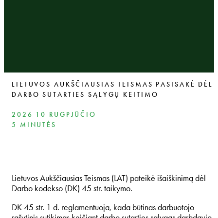
LIETUVOS AUKŠČIAUSIAS TEISMAS PASISAKĖ DĖL
DARBO SUTARTIES SĄLYGŲ KEITIMO
2026 10 RUGPJŪČIO
5 MINUTĖS
Lietuvos Aukščiausias Teismas (LAT) pateikė išaiškinimą dėl
Darbo kodekso (DK) 45 str. taikymo.
DK 45 str. 1 d. reglamentuoja, kada būtinas darbuotojo
rašytinis sutikimas keičiant darbo sutarties sąlygas darbdavio