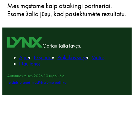
Mes mąstome kaip atsakingi partneriai.
Esame šalia jūsų, kad pasiektumėte rezultatų.
Geriau šalia tavęs.
Apie
Ekspertai
Praktikos sritys
Vietos
Naujienos
Autorinės teisės 2026 10 rugpjūčio
Teisinis pranešimas
Privatumo politika