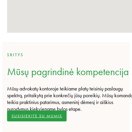
SRITYS
Mūsų pagrindinė kompetencija
Mūsų advokatų kontoroje teikiame platų teisinių paslaugų
spektrą, pritaikytą prie konkrečių jūsų poreikių. Mūsų komand
teikia praktinius patarimus, asmeninį dėmesį ir aiškius
nurodymus kiekviename bylos etape.
SUSISIEKITE SU MUMIS