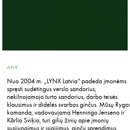
APIE
Nuo 2004 m. „LYNX Latvia“ padeda įmonėms
spręsti sudėtingus verslo sandorius,
nekilnojamojo turto sandorius, darbo teisės
klausimus ir didelės svarbos ginčus. Mūsų Rygo
komanda, vadovaujama Henningo Jenseno ir
Kārlio Sviķio, turi gilių žinių apie įmonių
susijungimus ir įsigijimus, ginčų sprendimus,