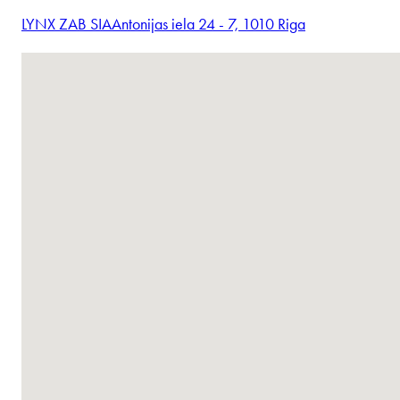
LYNX ZAB SIA
Antonijas iela 24 - 7, 1010 Riga
Vietų nerasta