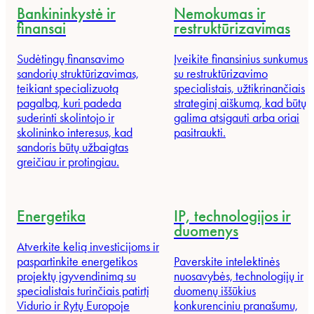
Bankininkystė ir
Nemokumas ir
finansai
restruktūrizavimas
Sudėtingų finansavimo
Įveikite finansinius sunkumus
sandorių struktūrizavimas,
su restruktūrizavimo
teikiant specializuotą
specialistais, užtikrinančiais
pagalbą, kuri padeda
strateginį aiškumą, kad būtų
suderinti skolintojo ir
galima atsigauti arba oriai
skolininko interesus, kad
pasitraukti.
sandoris būtų užbaigtas
greičiau ir protingiau.
Energetika
IP, technologijos ir
duomenys
Atverkite kelią investicijoms ir
paspartinkite energetikos
Paverskite intelektinės
projektų įgyvendinimą su
nuosavybės, technologijų ir
specialistais turinčiais patirtį
duomenų iššūkius
Vidurio ir Rytų Europoje
konkurenciniu pranašumu,