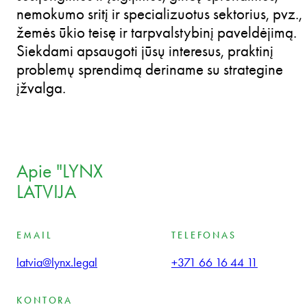
nemokumo sritį ir specializuotus sektorius, pvz.,
žemės ūkio teisę ir tarpvalstybinį paveldėjimą.
Siekdami apsaugoti jūsų interesus, praktinį
problemų sprendimą deriname su strategine
įžvalga.
Apie "LYNX
LATVIJA
EMAIL
TELEFONAS
latvia@lynx.legal
+371 66 16 44 11
KONTORA