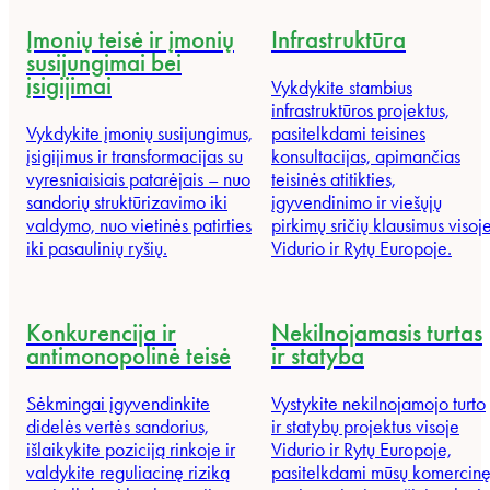
Įmonių teisė ir įmonių
Infrastruktūra
susijungimai bei
įsigijimai
Vykdykite stambius
infrastruktūros projektus,
Vykdykite įmonių susijungimus,
pasitelkdami teisines
įsigijimus ir transformacijas su
konsultacijas, apimančias
vyresniaisiais patarėjais – nuo
teisinės atitikties,
sandorių struktūrizavimo iki
įgyvendinimo ir viešųjų
valdymo, nuo vietinės patirties
pirkimų sričių klausimus visoj
iki pasaulinių ryšių.
Vidurio ir Rytų Europoje.
Konkurencija ir
Nekilnojamasis turtas
antimonopolinė teisė
ir statyba
Sėkmingai įgyvendinkite
Vystykite nekilnojamojo turto
didelės vertės sandorius,
ir statybų projektus visoje
išlaikykite poziciją rinkoje ir
Vidurio ir Rytų Europoje,
valdykite reguliacinę riziką
pasitelkdami mūsų komercin