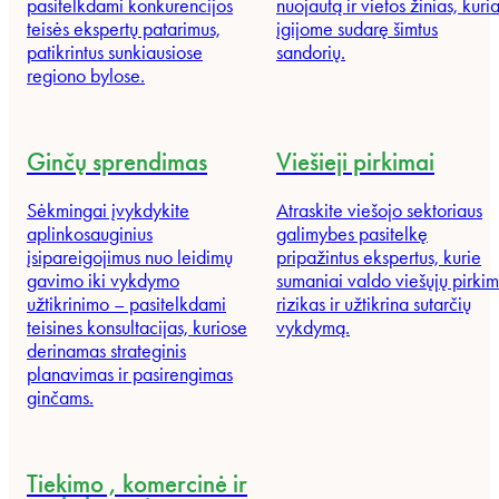
pasitelkdami konkurencijos
nuojautą ir vietos žinias, kuri
teisės ekspertų patarimus,
įgijome sudarę šimtus
patikrintus sunkiausiose
sandorių.
regiono bylose.
Ginčų sprendimas
Viešieji pirkimai
Sėkmingai įvykdykite
Atraskite viešojo sektoriaus
aplinkosauginius
galimybes pasitelkę
įsipareigojimus nuo leidimų
pripažintus ekspertus, kurie
gavimo iki vykdymo
sumaniai valdo viešųjų pirki
užtikrinimo – pasitelkdami
rizikas ir užtikrina sutarčių
teisines konsultacijas, kuriose
vykdymą.
derinamas strateginis
planavimas ir pasirengimas
ginčams.
Tiekimo , komercinė ir