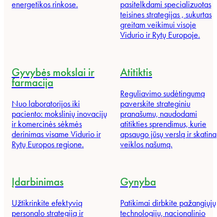
energetikos rinkose.
pasitelkdami specializuotas
teisines strategijas , sukurtas
greitam veikimui visoje
Vidurio ir Rytų Europoje.
Gyvybės mokslai ir
Atitiktis
farmacija
Reguliavimo sudėtingumą
Nuo laboratorijos iki
paverskite strateginiu
paciento: mokslinių inovacijų
pranašumu, naudodami
ir komercinės sėkmės
atitikties sprendimus, kurie
derinimas visame Vidurio ir
apsaugo jūsų verslą ir skatina
Rytų Europos regione.
veiklos našumą.
Įdarbinimas
Gynyba
Užtikrinkite efektyvią
Patikimai dirbkite pažangiųjų
personalo strategiją ir
technologijų, nacionalinio