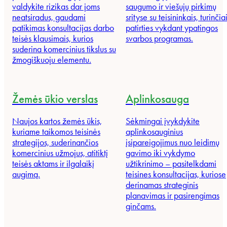
valdykite rizikas dar joms
saugumo ir viešųjų pirkimų
neatsiradus, gaudami
srityse su teisininkais, turinčia
patikimas konsultacijas darbo
patirties vykdant ypatingos
teisės klausimais, kurios
svarbos programas.
suderina komercinius tikslus su
žmogiškuoju elementu.
Žemės ūkio verslas
Aplinkosauga
Naujos kartos žemės ūkis,
Sėkmingai įvykdykite
kuriame taikomos teisinės
aplinkosauginius
strategijos, suderinančios
įsipareigojimus nuo leidimų
komercinius užmojus, atitiktį
gavimo iki vykdymo
teisės aktams ir ilgalaikį
užtikrinimo – pasitelkdami
augimą.
teisines konsultacijas, kuriose
derinamas strateginis
planavimas ir pasirengimas
ginčams.