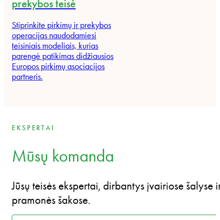
prekybos teisė
Stiprinkite pirkimų ir prekybos
operacijas naudodamiesi
teisiniais modeliais, kurias
parengė patikimas didžiausios
Europos pirkimų asociacijos
partneris.
EKSPERTAI
Mūsų komanda
Jūsų teisės ekspertai, dirbantys įvairiose šalyse i
pramonės šakose.
Select content