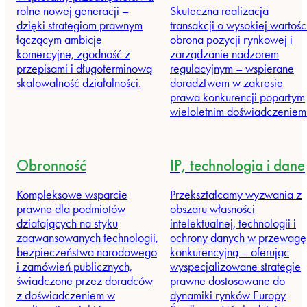
rolne nowej generacji –
Skuteczna realizacja
dzięki strategiom prawnym
transakcji o wysokiej wartośc
łączącym ambicje
obrona pozycji rynkowej i
komercyjne, zgodność z
zarządzanie nadzorem
przepisami i długoterminową
regulacyjnym – wspierane
skalowalność działalności.
doradztwem w zakresie
prawa konkurencji popartym
wieloletnim doświadczeniem
Obronność
IP, technologia i dane
Kompleksowe wsparcie
Przekształcamy wyzwania z
prawne dla podmiotów
obszaru własności
działających na styku
intelektualnej, technologii i
zaawansowanych technologii,
ochrony danych w przewagę
bezpieczeństwa narodowego
konkurencyjną – oferując
i zamówień publicznych,
wyspecjalizowane strategie
świadczone przez doradców
prawne dostosowane do
z doświadczeniem w
dynamiki rynków Europy