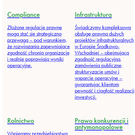
Compliance
Infrastruktura
Złożone regulacje prawne
Świadczymy kompleksową
mogą stać się strategiczną
obsługę prawną dużych
przewagą – pod warunkiem,
projektów infrastrukturalnych
że rozwiązania zapewniające
w Europie Środkowo-
zgodność chronią organizację
Wschodniej – obejmującą
i realnie poprawiają wyniki
zgodność regulacyjną,
operacyjne.
zamówienia publiczne,
strukturyzację umów i
wsparcie operacyjne –
gwarantując klientom
pewność i ciągłość realizacji
inwestycji.
Rolnictwo
Prawo konkurencji i
antymonopolowe
Wspieramy przedsiębiorstwa