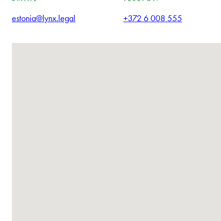
estonia@lynx.legal
+372 6 008 555
Nie znaleziono lokalizacji