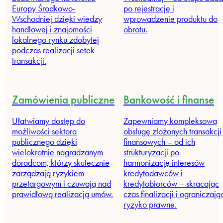
Europy Środkowo-
po rejestrację i
Wschodniej dzięki wiedzy
wprowadzenie produktu do
handlowej i znajomości
obrotu.
lokalnego rynku zdobytej
podczas realizacji setek
transakcji.
Zamówienia publiczne
Bankowość i finanse
Ułatwiamy dostęp do
Zapewniamy kompleksową
możliwości sektora
obsługę złożonych transakcji
publicznego dzięki
finansowych – od ich
wielokrotnie nagradzanym
strukturyzacji po
doradcom, którzy skutecznie
harmonizację interesów
zarządzają ryzykiem
kredytodawców i
przetargowym i czuwają nad
kredytobiorców – skracając
prawidłową realizacją umów.
czas finalizacji i ograniczają
ryzyko prawne.