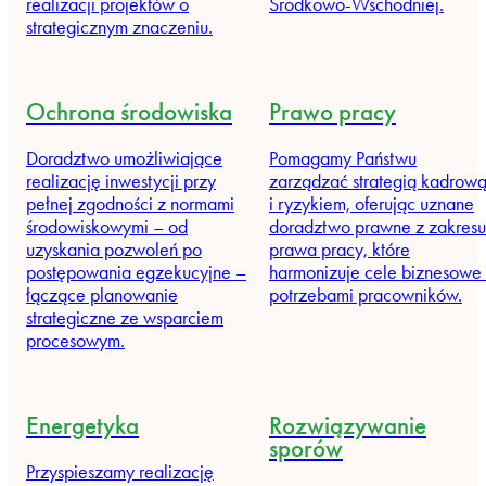
realizacji projektów o
Środkowo-Wschodniej.
strategicznym znaczeniu.
Ochrona środowiska
Prawo pracy
Doradztwo umożliwiające
Pomagamy Państwu
realizację inwestycji przy
zarządzać strategią kadrow
pełnej zgodności z normami
i ryzykiem, oferując uznane
środowiskowymi – od
doradztwo prawne z zakresu
uzyskania pozwoleń po
prawa pracy, które
postępowania egzekucyjne –
harmonizuje cele biznesowe
łączące planowanie
potrzebami pracowników.
strategiczne ze wsparciem
procesowym.
Energetyka
Rozwiązywanie
sporów
Przyspieszamy realizację