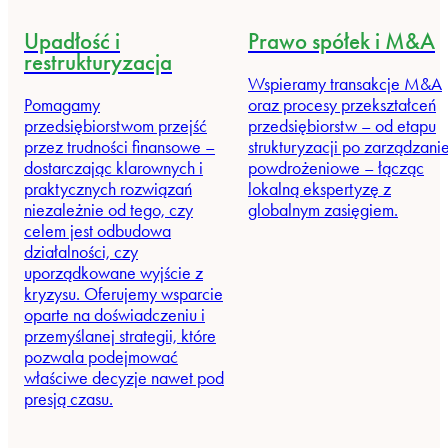
Upadłość i
Prawo spółek i M&A
restrukturyzacja
Wspieramy transakcje M&A
Pomagamy
oraz procesy przekształceń
przedsiębiorstwom przejść
przedsiębiorstw – od etapu
przez trudności finansowe –
strukturyzacji po zarządzani
dostarczając klarownych i
powdrożeniowe – łącząc
praktycznych rozwiązań
lokalną ekspertyzę z
niezależnie od tego, czy
globalnym zasięgiem.
celem jest odbudowa
działalności, czy
uporządkowane wyjście z
kryzysu. Oferujemy wsparcie
oparte na doświadczeniu i
przemyślanej strategii, które
pozwala podejmować
właściwe decyzje nawet pod
presją czasu.