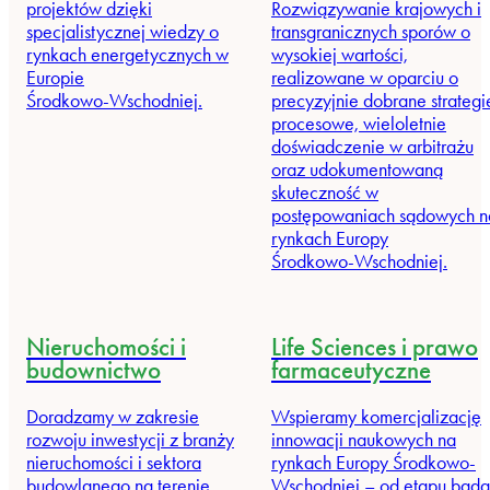
projektów dzięki
Rozwiązywanie krajowych i
specjalistycznej wiedzy o
transgranicznych sporów o
rynkach energetycznych w
wysokiej wartości,
Europie
realizowane w oparciu o
Środkowo‑Wschodniej.
precyzyjnie dobrane strategi
procesowe, wieloletnie
doświadczenie w arbitrażu
oraz udokumentowaną
skuteczność w
postępowaniach sądowych n
rynkach Europy
Środkowo‑Wschodniej.
Nieruchomości i
Life Sciences i prawo
budownictwo
farmaceutyczne
Doradzamy w zakresie
Wspieramy komercjalizację
rozwoju inwestycji z branży
innowacji naukowych na
nieruchomości i sektora
rynkach Europy Środkowo-
budowlanego na terenie
Wschodniej – od etapu bad