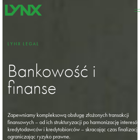
Przejdź do głównej treści
Przejdź do stopki
LYNX LEGAL
Bankowość i
finanse
Zapewniamy kompleksową obsługę złożonych transakcji
finansowych – od ich strukturyzacji po harmonizację interesó
kredytodawców i kredytobiorców – skracając czas finalizacji 
ograniczając ryzyko prawne.