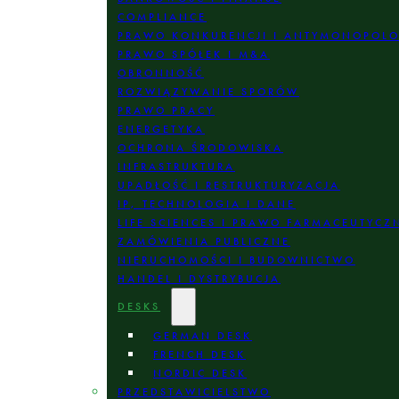
COMPLIANCE
PRAWO KONKURENCJI I ANTYMONOPOL
PRAWO SPÓŁEK I M&A
OBRONNOŚĆ
ROZWIĄZYWANIE SPORÓW
PRAWO PRACY
ENERGETYKA
OCHRONA ŚRODOWISKA
INFRASTRUKTURA
UPADŁOŚĆ I RESTRUKTURYZACJA
IP, TECHNOLOGIA I DANE
LIFE SCIENCES I PRAWO FARMACEUTYCZ
ZAMÓWIENIA PUBLICZNE
NIERUCHOMOŚCI I BUDOWNICTWO
HANDEL I DYSTRYBUCJA
DESKS
GERMAN DESK
FRENCH DESK
NORDIC DESK
PRZEDSTAWICIELSTWO