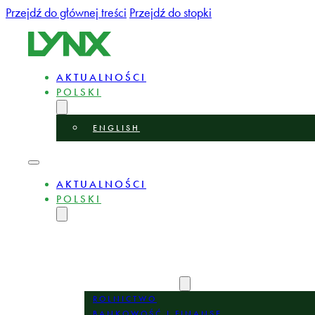
Przejdź do głównej treści
Przejdź do stopki
AKTUALNOŚCI
POLSKI
ENGLISH
AKTUALNOŚCI
POLSKI
ENGLISH
O NAS
EKSPERCI
OBSZARY PRAKTYKI
ROLNICTWO
BANKOWOŚĆ I FINANSE