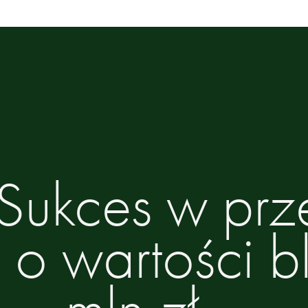
 Sukces w prz
o wartości b