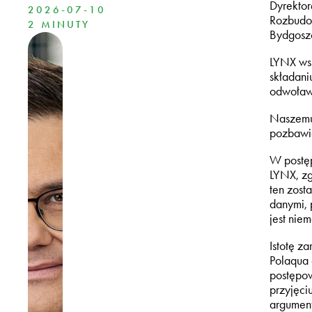
Dyrektor
2026-07-10
Rozbudow
2 MINUTY
Bydgoszc
LYNX wsp
składani
odwoławc
Naszemu
pozbawie
W postę
LYNX, zg
ten zost
danymi, 
jest niem
Istotę z
Polaqua 
postępow
przyjęci
argument