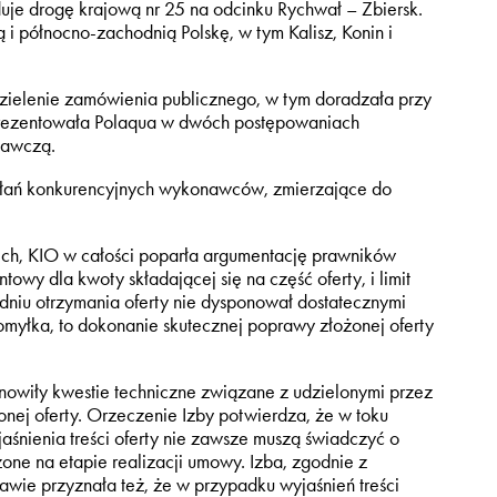
duje drogę krajową nr 25 na odcinku Rychwał – Zbiersk.
i północno-zachodnią Polskę, w tym Kalisz, Konin i
zielenie zamówienia publicznego, w tym doradzała przy
prezentowała Polaqua w dwóch postępowaniach
ławczą.
ołań konkurencyjnych wykonawców, zmierzające do
h, KIO w całości poparła argumentację prawników
owy dla kwoty składającej się na część oferty, i limit
niu otrzymania oferty nie dysponował dostatecznymi
 omyłka, to dokonanie skutecznej poprawy złożonej oferty
nowiły kwestie techniczne związane z udzielonymi przez
nej oferty. Orzeczenie Izby potwierdza, że w toku
aśnienia treści oferty nie zawsze muszą świadczyć o
one na etapie realizacji umowy. Izba, zgodnie z
ie przyznała też, że w przypadku wyjaśnień treści