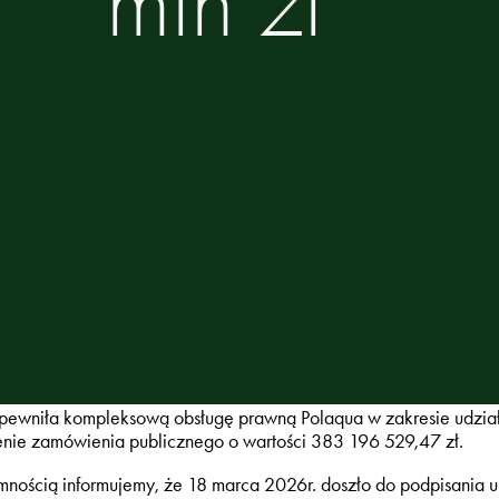
mln zł
pewniła kompleksową obsługę prawną Polaqua w zakresie udzia
enie zamówienia publicznego o wartości 383 196 529,47 zł.
mnością informujemy, że 18 marca 2026r. doszło do podpisania 