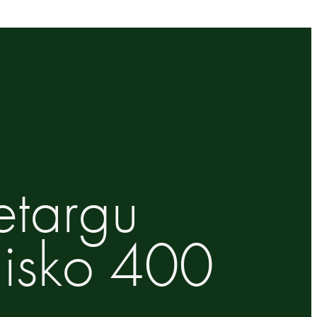
etargu
lisko 400