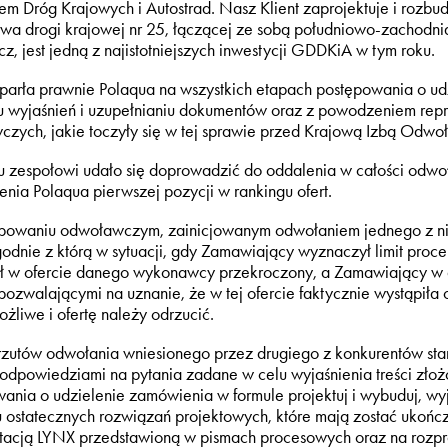
em Dróg Krajowych i Autostrad. Nasz Klient zaprojektuje i rozbu
a drogi krajowej nr 25, łączącej ze sobą południowo-zachodnią 
z, jest jedną z najistotniejszych inwestycji GDDKiA w tym roku.
arła prawnie Polaqua na wszystkich etapach postępowania o ud
u wyjaśnień i uzupełnianiu dokumentów oraz z powodzeniem re
zych, jakie toczyły się w tej sprawie przed Krajową Izbą Odwo
 zespołowi udało się doprowadzić do oddalenia w całości odw
nia Polaqua pierwszej pozycji w rankingu ofert.
powaniu odwoławczym, zainicjowanym odwołaniem jednego z nic
odnie z którą w sytuacji, gdy Zamawiający wyznaczył limit procent
ał w ofercie danego wykonawcy przekroczony, a Zamawiający w d
pozwalającymi na uznanie, że w tej ofercie faktycznie wystąpiła
ożliwe i ofertę należy odrzucić.
arzutów odwołania wniesionego przez drugiego z konkurentów sta
odpowiedziami na pytania zadane w celu wyjaśnienia treści złożo
ania o udzielenie zamówienia w formule projektuj i wybuduj, wyj
u ostatecznych rozwiązań projektowych, które mają zostać ukończ
acją LYNX przedstawioną w pismach procesowych oraz na rozpraw