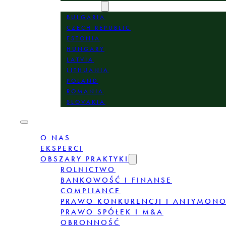
LOKALIZACJE
BULGARIA
CZECH REPUBLIC
ESTONIA
HUNGARY
LATVIA
LITHUANIA
POLAND
ROMANIA
SLOVAKIA
O NAS
EKSPERCI
OBSZARY PRAKTYKI
ROLNICTWO
BANKOWOŚĆ I FINANSE
COMPLIANCE
PRAWO KONKURENCJI I ANTYMON
PRAWO SPÓŁEK I M&A
OBRONNOŚĆ