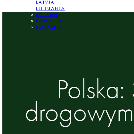
LATVIA
LITHUANIA
POLAND
ROMANIA
SLOVAKIA
Polska:
drogowym 