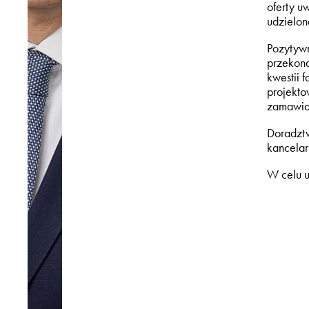
oferty u
udzielon
Pozytywn
przekona
kwestii 
projekto
zamawia
Doradztw
kancela
W celu u