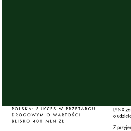
POLSKA: SUKCES W PRZETARGU
LYNX za
DROGOWYM O WARTOŚCI
o udziel
BLISKO 400 MLN ZŁ
Z przyje