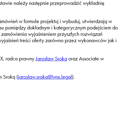
dstawie należy następnie przeprowadzić wykładnię
mówień w formule projektuj i wybuduj, utwierdzają w
nsu pomiędzy dokładnym i kategorycznym podejściem do
pu zamówienia wyjaśnieniem przyszłych rozwiązań
yjaśnień treści oferty zarówno przez wykonawców jak i
NX, radca prawny
Jarosław Sroka
oraz Associate w
m Sroką (
jaroslaw.sroka@lynx.legal
).