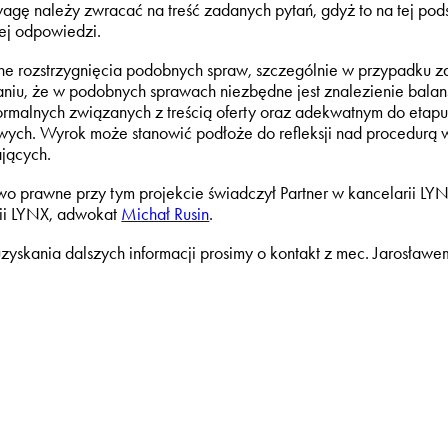
wagę należy zwracać na treść zadanych pytań, gdyż to na tej po
ej odpowiedzi.
e rozstrzygnięcia podobnych spraw, szczególnie w przypadku za
niu, że w podobnych sprawach niezbędne jest znalezienie bala
formalnych związanych z treścią oferty oraz adekwatnym do eta
wych. Wyrok może stanowić podłoże do refleksji nad procedurą w
jących.
o prawne przy tym projekcie świadczył Partner w kancelarii LY
rii LYNX, adwokat
Michał Rusin
.
zyskania dalszych informacji prosimy o kontakt z mec. Jarosławe