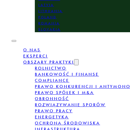
LATVIA
LITHUANIA
POLAND
ROMANIA
SLOVAKIA
O NAS
EKSPERCI
OBSZARY PRAKTYKI
ROLNICTWO
BANKOWOŚĆ I FINANSE
COMPLIANCE
PRAWO KONKURENCJI I ANTYMON
PRAWO SPÓŁEK I M&A
OBRONNOŚĆ
ROZWIĄZYWANIE SPORÓW
PRAWO PRACY
ENERGETYKA
OCHRONA ŚRODOWISKA
INFRASTRUKTURA