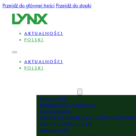
Przejdź do głównej treści
Przejdź do stopki
AKTUALNOŚCI
POLSKI
AKTUALNOŚCI
POLSKI
O NAS
EKSPERCI
OBSZARY PRAKTYKI
ROLNICTWO
BANKOWOŚĆ I FINANSE
COMPLIANCE
PRAWO KONKURENCJI I ANTYMONOPOL
PRAWO SPÓŁEK I M&A
OBRONNOŚĆ