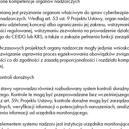
zone kompetencje organów nadzorczych
zmianą jest przyznanie organom właściwym do spraw cyberbezpi
nadzorczych. Według art. 53 ust. 9 Projektu Ustawy, organ na
niu udzielonej koncesji albo ograniczeniu jej zakresu, wstrzyman
ości regulowanej, wstrzymaniu zezwolenia na prowadzenie działa
o do CEIDG lub KRS, a także o zakazie pełnienia funkcji zarzą
czasowych projektach organy nadzorcze mogły jedynie wnioskowa
związanie usprawnia proces egzekwowania obowiązków związa
ści co do zgodności z zasadą proporcjonalności i rozdziału komp
ej.
ontroli doraźnych
Ustawy wprowadza również rozbudowany system kontroli doraźnych
ego. Kontrole te mogą być przeprowadzane bez wcześniejszego 
z art. 59c Projektu Ustawy, kontrole doraźne mogą być zarząd
lnych, weryfikacji informacji o potencjalnych naruszeniach, an
nia informacji od urzędnika monitorującego.
ementem systemu nadzoru jest instytucja urzędnika monitorujące