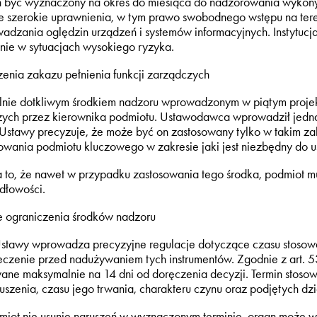
 być wyznaczony na okres do miesiąca do nadzorowania wykony
e szerokie uprawnienia, w tym prawo swobodnego wstępu na te
adzania oględzin urządzeń i systemów informacyjnych. Instytucj
nie w sytuacjach wysokiego ryzyka.
enia zakazu pełnienia funkcji zarządczych
nie dotkliwym środkiem nadzoru wprowadzonym w piątym projekc
ych przez kierownika podmiotu. Ustawodawca wprowadził jednak i
 Ustawy precyzuje, że może być on zastosowany tylko w takim za
owania podmiotu kluczowego w zakresie jaki jest niezbędny do us
to, że nawet w przypadku zastosowania tego środka, podmiot m
dłowości.
 ograniczenia środków nadzoru
Ustawy wprowadza precyzyjne regulacje dotyczące czasu stosowa
czenie przed nadużywaniem tych instrumentów. Zgodnie z art. 53e
ane maksymalnie na 14 dni od doręczenia decyzji. Termin stoso
uszenia, czasu jego trwania, charakteru czynu oraz podjętych d
dmiot nie usunie naruszeń w wyznaczonym terminie, organ może w