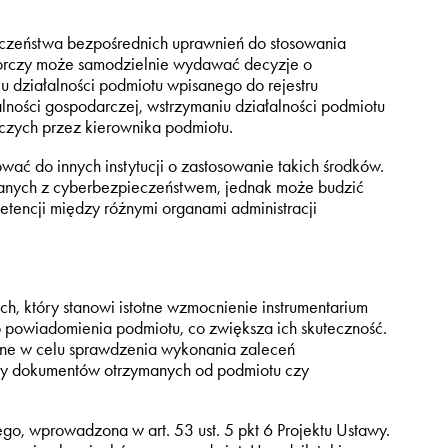
eczeństwa bezpośrednich uprawnień do stosowania
dzorczy może samodzielnie wydawać decyzje o
iu działalności podmiotu wpisanego do rejestru
lności gospodarczej, wstrzymaniu działalności podmiotu
dczych przez kierownika podmiotu.
ć do innych instytucji o zastosowanie takich środków.
nych z cyberbezpieczeństwem, jednak może budzić
etencji między różnymi organami administracji
, który stanowi istotne wzmocnienie instrumentarium
powiadomienia podmiotu, co zwiększa ich skuteczność.
zane w celu sprawdzenia wykonania zaleceń
alizy dokumentów otrzymanych od podmiotu czy
go, wprowadzona w art. 53 ust. 5 pkt 6 Projektu Ustawy.