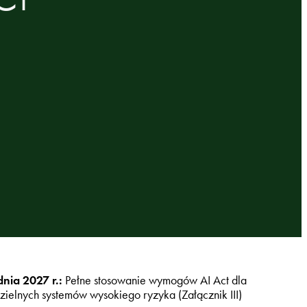
dnia 2027 r.:
Pełne stosowanie wymogów AI Act dla
ielnych systemów wysokiego ryzyka (Załącznik III)