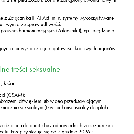
ka 2 sierpnia 2026 r. zostaje zastąpiony dwoma nowymi
e z Załącznika III AI Act, m.in. systemy wykorzystywane
a i wymiarze sprawiedliwości.
 prawem harmonizacyjnym (Załącznik I), np. urządzenia
jnych i niewystarczającej gotowości krajowych organów
ne treści seksualne
, które:
ieci (CSAM);
ą obrazem, dźwiękiem lub wideo przedstawiającym
noznacznie seksualnym (tzw. niekonsensualny deepfake
wadzać ich do obrotu bez odpowiednich zabezpieczeń
elu. Przepisy stosuje się od 2 grudnia 2026 r.