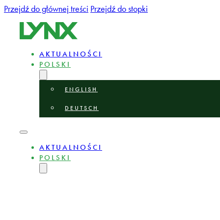
Przejdź do głównej treści
Przejdź do stopki
AKTUALNOŚCI
POLSKI
ENGLISH
DEUTSCH
AKTUALNOŚCI
POLSKI
ENGLISH
DEUTSCH
O NAS
EKSPERCI