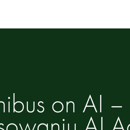
nibus on AI –
sowaniu AI A