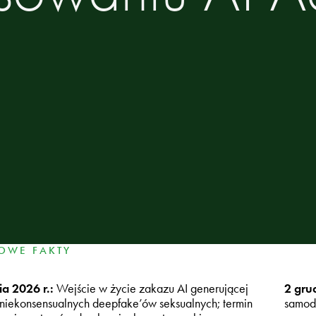
OWE FAKTY
ia 2026 r.:
Wejście w życie zakazu AI generującej
2 gru
iekonsensualnych deepfake’ów seksualnych; termin
samodz