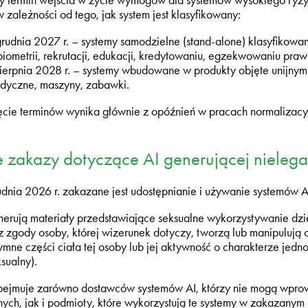
y termin wejścia w życie wymogów dla systemów wysokiego ryzy
w zależności od tego, jak system jest klasyfikowany:
grudnia 2027 r. – systemy samodzielne (stand-alone) klasyfikowan
biometrii, rekrutacji, edukacji, kredytowaniu, egzekwowaniu praw
sierpnia 2028 r. – systemy wbudowane w produkty objęte unijnym
dyczne, maszyny, zabawki.
ęcie terminów wynika głównie z opóźnień w pracach normalizacy
zakazy dotyczące AI generującej nielegal
dnia 2026 r. zakazane jest udostępnianie i używanie systemów AI
nerują materiały przedstawiające seksualne wykorzystywanie dz
z zgody osoby, której wizerunek dotyczy, tworzą lub manipuluj
tymne części ciała tej osoby lub jej aktywność o charakterze jed
sualny).
bejmuje zarówno dostawców systemów AI, którzy nie mogą wpro
nych, jak i podmioty, które wykorzystują te systemy w zakazanym c