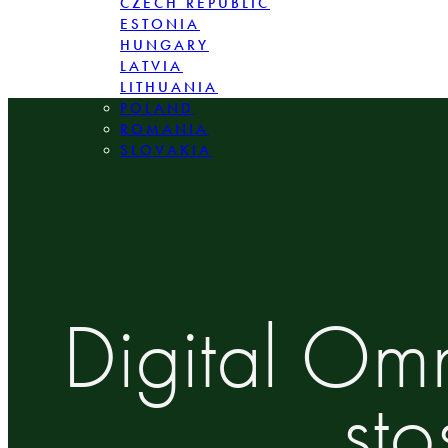
CZECH REPUBLIC
ESTONIA
HUNGARY
LATVIA
LITHUANIA
POLAND
ROMANIA
SLOVAKIA
Digital Om
sto