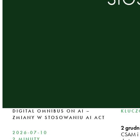
DIGITAL OMNIBUS ON AI –
KLUCZ
ZMIANY W STOSOWANIU AI ACT
2 grudn
2026-07-10
CSAM i n
2 MINUTY