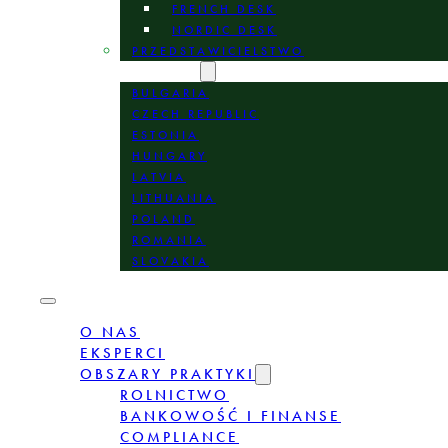
FRENCH DESK
NORDIC DESK
PRZEDSTAWICIELSTWO
LOKALIZACJE
BULGARIA
CZECH REPUBLIC
ESTONIA
HUNGARY
LATVIA
LITHUANIA
POLAND
ROMANIA
SLOVAKIA
O NAS
EKSPERCI
OBSZARY PRAKTYKI
ROLNICTWO
BANKOWOŚĆ I FINANSE
COMPLIANCE