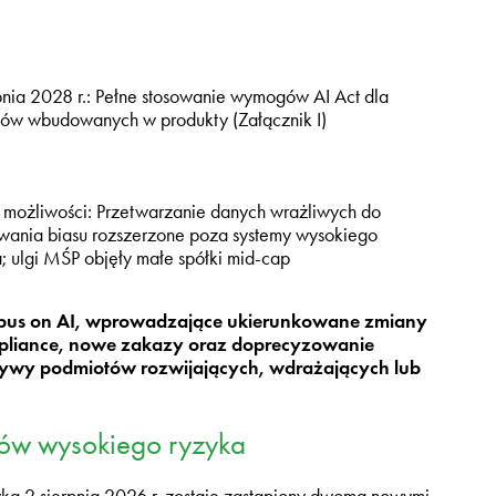
pnia 2028 r.: Pełne stosowanie wymogów AI Act dla
mów wbudowanych w produkty (Załącznik I)
możliwości: Przetwarzanie danych wrażliwych do
wania biasu rozszerzone poza systemy wysokiego
; ulgi MŚP objęły małe spółki mid-cap
nibus on AI, wprowadzające ukierunkowane zmiany
ompliance, nowe zakazy oraz doprecyzowanie
ektywy podmiotów rozwijających, wdrażających lub
ów wysokiego ryzyka