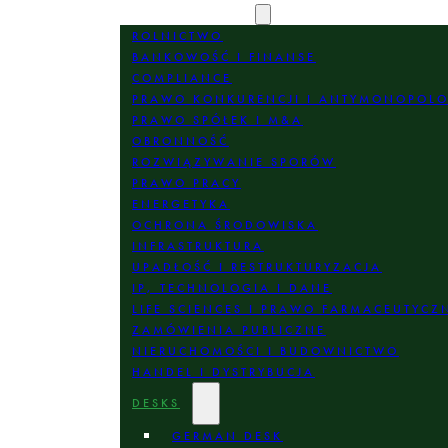
OBSZARY PRAKTYKI
ROLNICTWO
BANKOWOŚĆ I FINANSE
COMPLIANCE
PRAWO KONKURENCJI I ANTYMONOPOL
PRAWO SPÓŁEK I M&A
OBRONNOŚĆ
ROZWIĄZYWANIE SPORÓW
PRAWO PRACY
ENERGETYKA
OCHRONA ŚRODOWISKA
INFRASTRUKTURA
UPADŁOŚĆ I RESTRUKTURYZACJA
IP, TECHNOLOGIA I DANE
LIFE SCIENCES I PRAWO FARMACEUTYCZ
ZAMÓWIENIA PUBLICZNE
NIERUCHOMOŚCI I BUDOWNICTWO
HANDEL I DYSTRYBUCJA
DESKS
GERMAN DESK