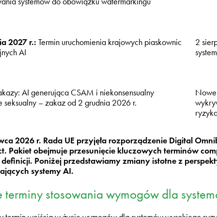
wania systemów do obowiązku watermarkingu
ia 2027 r.:
Termin uruchomienia krajowych piaskownic
2 sier
jnych AI
syste
kazy: AI generująca CSAM i niekonsensualny
Nowe 
 seksualny – zakaz od 2 grudnia 2026 r.
wykry
ryzyka
wca 2026 r. Rada UE przyjęła rozporządzenie Digital Om
ct. Pakiet obejmuje przesunięcie kluczowych terminów c
 definicji. Poniżej przedstawiamy zmiany istotne z persp
jących systemy AI.
terminy stosowania wymogów dla system