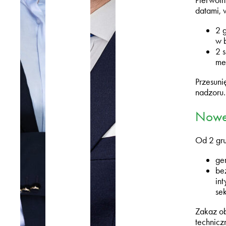
Pierwotn
datami, 
2 
w 
2 
me
Przesuni
nadzoru.
Nowe 
Od 2 gru
ge
be
in
sek
Zakaz o
technicz