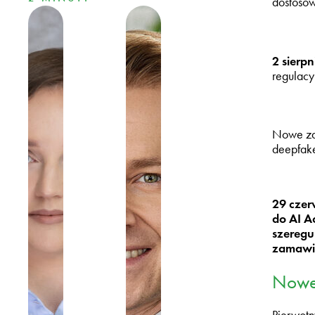
dostoso
2 sierpn
regulacy
Nowe za
deepfake
29 czer
do AI A
szeregu
zamawia
Nowe 