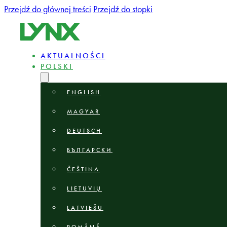
Przejdź do głównej treści
Przejdź do stopki
AKTUALNOŚCI
POLSKI
ENGLISH
MAGYAR
DEUTSCH
БЪЛГАРСКИ
ČEŠTINA
LIETUVIŲ
LATVIEŠU