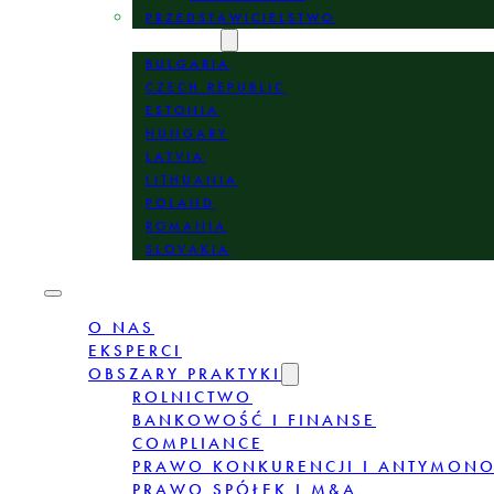
PRZEDSTAWICIELSTWO
LOKALIZACJE
BULGARIA
CZECH REPUBLIC
ESTONIA
HUNGARY
LATVIA
LITHUANIA
POLAND
ROMANIA
SLOVAKIA
O NAS
EKSPERCI
OBSZARY PRAKTYKI
ROLNICTWO
BANKOWOŚĆ I FINANSE
COMPLIANCE
PRAWO KONKURENCJI I ANTYMON
PRAWO SPÓŁEK I M&A