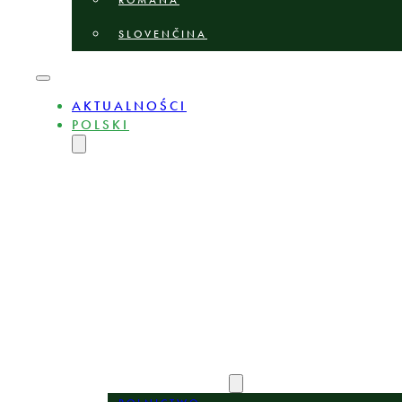
ROMÂNĂ
SLOVENČINA
AKTUALNOŚCI
POLSKI
ENGLISH
MAGYAR
DEUTSCH
БЪЛГАРСКИ
ČEŠTINA
LIETUVIŲ
LATVIEŠU
ROMÂNĂ
SLOVENČINA
O NAS
EKSPERCI
OBSZARY PRAKTYKI