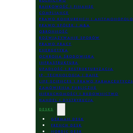
ROLNICTWO
BANKOWOŚĆ I FINANSE
COMPLIANCE
PRAWO KONKURENCJI I ANTYMONOPOL
PRAWO SPÓŁEK I M&A
OBRONNOŚĆ
ROZWIĄZYWANIE SPORÓW
PRAWO PRACY
ENERGETYKA
OCHRONA ŚRODOWISKA
INFRASTRUKTURA
UPADŁOŚĆ I RESTRUKTURYZACJA
IP, TECHNOLOGIA I DANE
LIFE SCIENCES I PRAWO FARMACEUTYCZ
ZAMÓWIENIA PUBLICZNE
NIERUCHOMOŚCI I BUDOWNICTWO
HANDEL I DYSTRYBUCJA
DESKS
GERMAN DESK
FRENCH DESK
NORDIC DESK