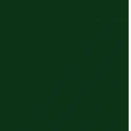
IA • CZECH REPUBLIC • ESTONIA • HUNGARY 