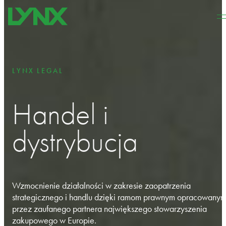
Przejdź do głównej treści
Przejdź do stopki
LYNX LEGAL
Handel i
dystrybucja
Wzmocnienie działalności w zakresie zaopatrzenia
strategicznego i handlu dzięki ramom prawnym opracowany
przez zaufanego partnera największego stowarzyszenia
zakupowego w Europie.