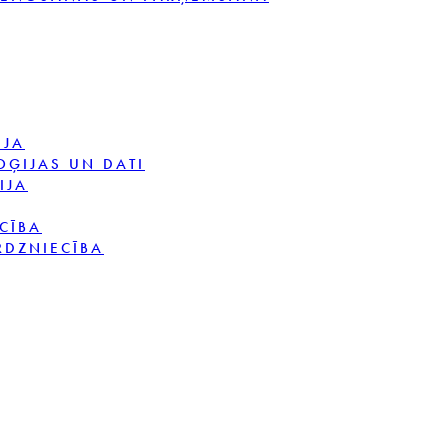
IJA
OĢIJAS UN DATI
IJA
CĪBA
RDZNIECĪBA