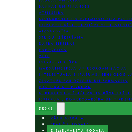
LAUKSAIMNIECĪBA
BANKAS UN FINANSES
ATBILSTĪBA
KONKURENCE UN PRETMONOPOLA POLIT
KOMERCTIESĪBAS; UZŅĒMUMU APVIENO
AIZSARDZĪBA
STRĪDU IZŠĶIRŠANA
DARBA TIESĪBAS
ENERĢĒTIKA
VIDE
INFRASTRUKTŪRA
MAKSĀTNESPĒJA UN REORGANIZĀCIJA
INTELEKTUĀLAIS ĪPAŠUMS, TEHNOLOĢIJ
ZINĀTNES PAR DZĪVĪBU UN FARMĀCIJA
PUBLISKAIS IEPIRKUMS
NEKUSTAMAIS ĪPAŠUMS UN BŪVNIECĪBA
IEPIRKUMI, KOMERCDARBĪBA UN TIRDZN
DESKS
VĀCU NODAĻA
FRANČU NODAĻA
ZIEMEĻVALSTU NODAĻA