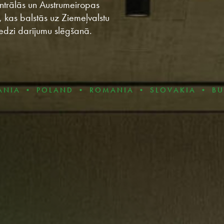
entrālās un Austrumeiropas
, kas balstās uz Ziemeļvalstu
edzi darījumu slēgšanā.
OLAND • ROMANIA • SLOVAKIA • BULGARIA • 