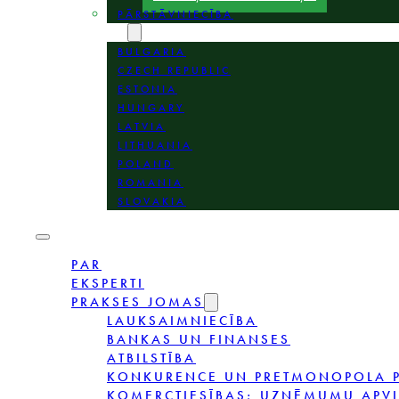
PĀRSTĀVNIECĪBA
VIETAS
BULGARIA
CZECH REPUBLIC
ESTONIA
HUNGARY
LATVIA
LITHUANIA
POLAND
ROMANIA
SLOVAKIA
PAR
EKSPERTI
PRAKSES JOMAS
LAUKSAIMNIECĪBA
BANKAS UN FINANSES
ATBILSTĪBA
KONKURENCE UN PRETMONOPOLA P
KOMERCTIESĪBAS; UZŅĒMUMU APV