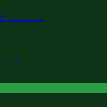
IKA
ŠANĀS UN PĀRŅEMŠANA
AS UN DATI
IECĪBA