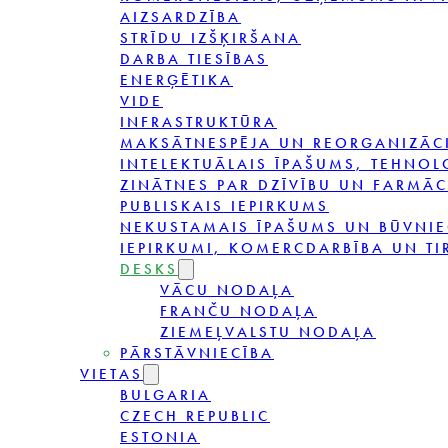
AIZSARDZĪBA
STRĪDU IZŠĶIRŠANA
DARBA TIESĪBAS
ENERĢĒTIKA
VIDE
INFRASTRUKTŪRA
MAKSĀTNESPĒJA UN REORGANIZĀC
INTELEKTUĀLAIS ĪPAŠUMS, TEHNOL
ZINĀTNES PAR DZĪVĪBU UN FARMĀC
PUBLISKAIS IEPIRKUMS
NEKUSTAMAIS ĪPAŠUMS UN BŪVNIE
IEPIRKUMI, KOMERCDARBĪBA UN TI
DESKS
VĀCU NODAĻA
FRANČU NODAĻA
ZIEMEĻVALSTU NODAĻA
PĀRSTĀVNIECĪBA
VIETAS
BULGARIA
CZECH REPUBLIC
ESTONIA