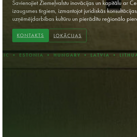
Savienojiet Ziemeļvalstu inovācijas un kapitālu ar C
izaugsmes tirgiem, izmantojot juridiskās konsultācijas
uzņēmējdarbības kultūru un pierādītu reģionālo pier
KONTAKTS
LOKĀCIJAS
ONIA • HUNGARY • LATVIA • LITHUANIA • P