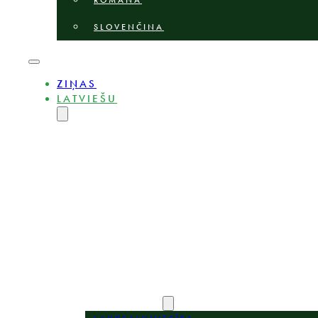
ROMÂNĂ
SLOVENČINA
ZIŅAS
LATVIEŠU
ENGLISH
MAGYAR
DEUTSCH
POLSKI
БЪЛГАРСКИ
ČEŠTINA
LIETUVIŲ
ROMÂNĂ
SLOVENČINA
PAR
EKSPERTI
PRAKSES JOMAS