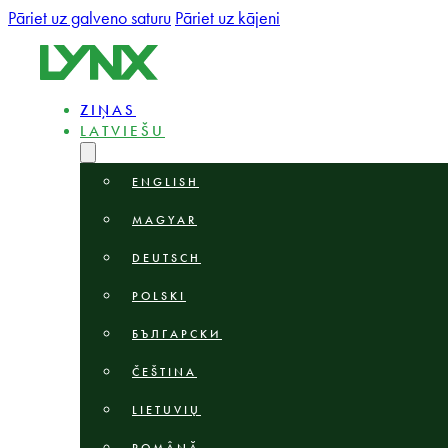
Pāriet uz galveno saturu
Pāriet uz kājeni
ZIŅAS
LATVIEŠU
ENGLISH
MAGYAR
DEUTSCH
POLSKI
БЪЛГАРСКИ
ČEŠTINA
LIETUVIŲ