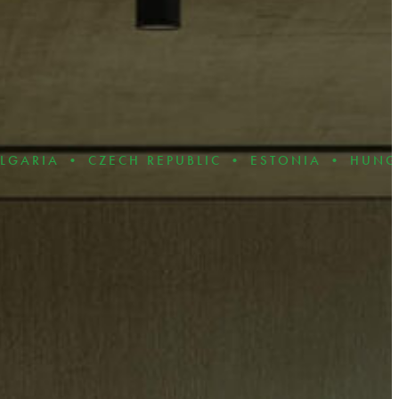
CZECH REPUBLIC • ESTONIA • HUNGARY • LAT