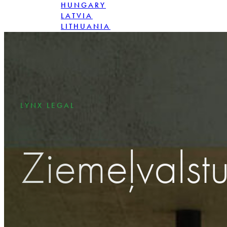
HUNGARY
LATVIA
LITHUANIA
POLAND
ROMANIA
SLOVAKIA
LYNX LEGAL
Ziemeļvalst